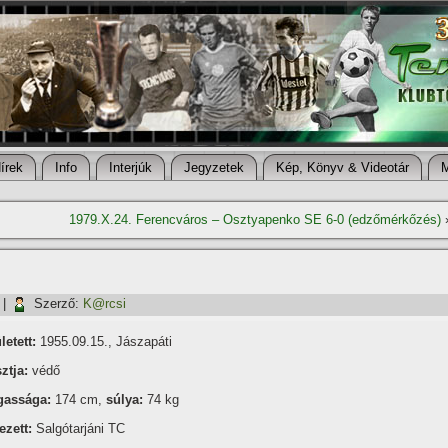
í­rek
Info
Interjúk
Jegyzetek
Kép, Könyv & Videotár
1979.X.24. Ferencváros – Osztyapenko SE 6-0 (edzőmérkőzés)
|
Szerző:
K@rcsi
letett:
1955.09.15., Jászapáti
ztja:
védő
assága:
174 cm,
súlya:
74 kg
ezett:
Salgótarjáni TC