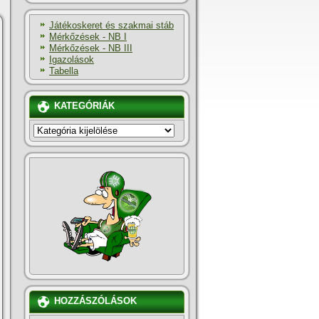
Játékoskeret és szakmai stáb
Mérkőzések - NB I
Mérkőzések - NB III
Igazolások
Tabella
KATEGÓRIÁK
KATEGÓRIÁK
HOZZÁSZÓLÁSOK