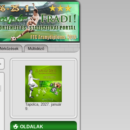
Mérkőzések
Múltidéző
»
Tapolca, 2027. január
9.
OLDALAK