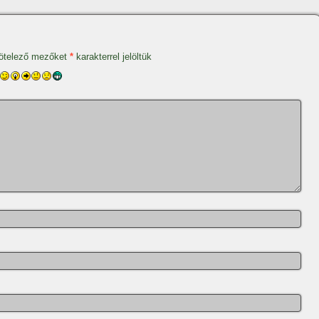
ötelező mezőket
*
karakterrel jelöltük