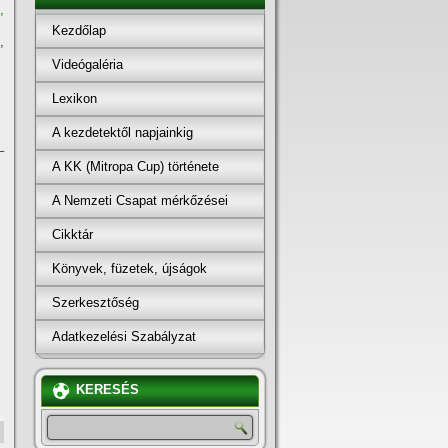
,
Kezdőlap
,
Videógaléria
Lexikon
A kezdetektől napjainkig
–
A KK (Mitropa Cup) története
A Nemzeti Csapat mérkőzései
Cikktár
Könyvek, füzetek, újságok
Szerkesztőség
Adatkezelési Szabályzat
KERESÉS