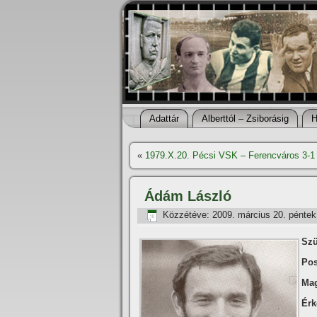
Adattár
Alberttól – Zsiborásig
H
«
1979.X.20. Pécsi VSK – Ferencváros 3-1
Ádám László
Közzétéve:
2009. március 20. péntek
Szü
Pos
Mag
Érk