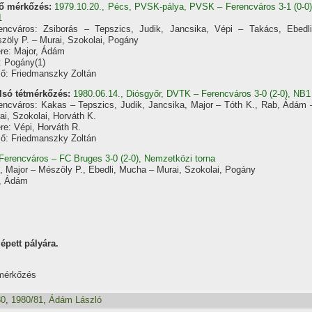
ő mérkőzés:
1979.10.20., Pécs, PVSK-pálya, PVSK – Ferencváros 3-1 (0-0)
1
encváros: Zsiborás – Tepszics, Judik, Jancsika, Vépi – Takács, Ebedli
zöly P. – Murai, Szokolai, Pogány
re: Major, Ádám
: Pogány(1)
ő: Friedmanszky Zoltán
lsó tétmérkőzés:
1980.06.14., Diósgyőr, DVTK – Ferencváros 3-0 (2-0), NB1
encváros: Kakas – Tepszics, Judik, Jancsika, Major – Tóth K., Rab, Ádám 
ai, Szokolai, Horváth K.
re: Vépi, Horváth R.
ő: Friedmanszky Zoltán
, Ferencváros – FC Bruges 3-0 (2-0), Nemzetközi torna
, Major – Mészöly P., Ebedli, Mucha – Murai, Szokolai, Pogány
., Ádám
épett pályára.
 mérkőzés
80
,
1980/81
,
Ádám László