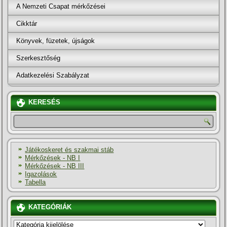
A Nemzeti Csapat mérkőzései
Cikktár
Könyvek, füzetek, újságok
Szerkesztőség
Adatkezelési Szabályzat
KERESÉS
Játékoskeret és szakmai stáb
Mérkőzések - NB I
Mérkőzések - NB III
Igazolások
Tabella
KATEGÓRIÁK
KATEGÓRIÁK