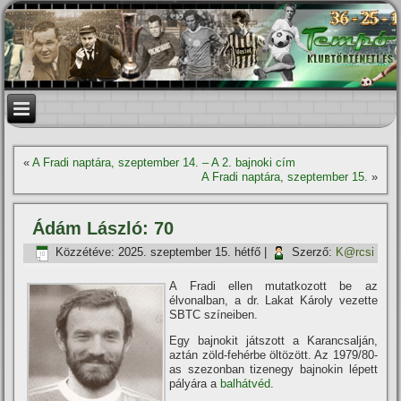
«
A Fradi naptára, szeptember 14. – A 2. bajnoki cí­m
A Fradi naptára, szeptember 15.
»
Ádám László: 70
Közzétéve:
2025. szeptember 15. hétfő
|
Szerző:
K@rcsi
A Fradi ellen mutatkozott be az
élvonalban, a dr. Lakat Károly vezette
SBTC szí­neiben.
Egy bajnokit játszott a Karancsalján,
aztán zöld-fehérbe öltözött. Az 1979/80-
as szezonban tizenegy bajnokin lépett
pályára a
balhátvéd
.