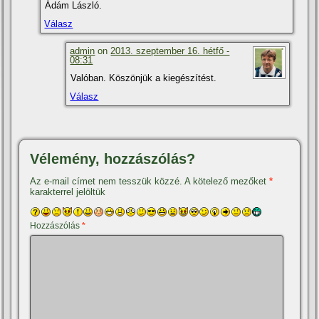
Ádám László.
Válasz
admin
on
2013. szeptember 16. hétfő -
08:31
Valóban. Köszönjük a kiegészí­tést.
Válasz
Vélemény, hozzászólás?
Az e-mail címet nem tesszük közzé.
A kötelező mezőket
*
karakterrel jelöltük
Hozzászólás
*