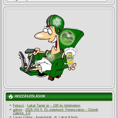
HOZZÁSZÓLÁSOK
Felucci
-
Lakat Tanár úr – 100 év történelem
admin
-
2026.VIII.5. EL-selejtező: Ferencváros – Górnik
Zabrze: 1-0
Lovas Gábor
-
Anekdoták: dr. Lakat Károly