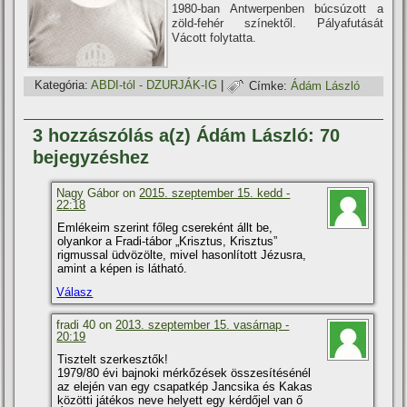
1980-ban Antwerpenben búcsúzott a
zöld-fehér szí­nektől. Pályafutását
Vácott folytatta.
Kategória:
ABDI-tól - DZURJÁK-IG
|
Címke:
Ádám László
3 hozzászólás a(z) Ádám László: 70
bejegyzéshez
Nagy Gábor on
2015. szeptember 15. kedd -
22:18
Emlékeim szerint főleg csereként állt be,
olyankor a Fradi-tábor „Krisztus, Krisztus”
rigmussal üdvözölte, mivel hasonlí­tott Jézusra,
amint a képen is látható.
Válasz
fradi 40 on
2013. szeptember 15. vasárnap -
20:19
Tisztelt szerkesztők!
1979/80 évi bajnoki mérkőzések összesí­tésénél
az elején van egy csapatkép Jancsika és Kakas
közötti játékos neve helyett egy kérdőjel van ő