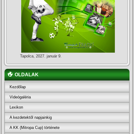
Tapolca, 2027. január 9.
OLDALAK
Kezdőlap
Videógaléria
Lexikon
A kezdetektől napjainkig
A KK (Mitropa Cup) története