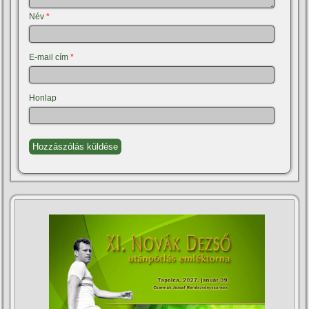
Név
*
E-mail cím
*
Honlap