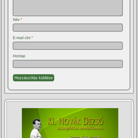
Név
*
E-mail cím
*
Honlap