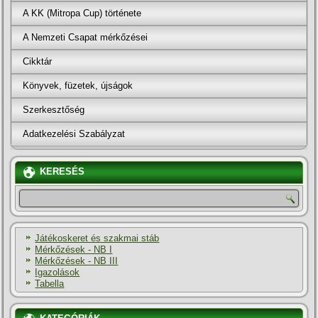
A KK (Mitropa Cup) története
A Nemzeti Csapat mérkőzései
Cikktár
Könyvek, füzetek, újságok
Szerkesztőség
Adatkezelési Szabályzat
KERESÉS
Játékoskeret és szakmai stáb
Mérkőzések - NB I
Mérkőzések - NB III
Igazolások
Tabella