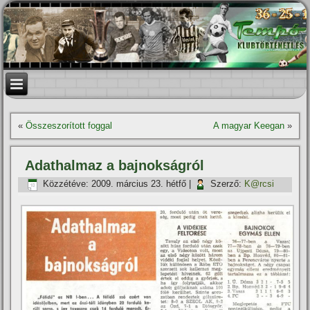
«
Összeszorí­tott foggal
A magyar Keegan
»
Adathalmaz a bajnokságról
Közzétéve:
2009. március 23. hétfő
|
Szerző:
K@rcsi