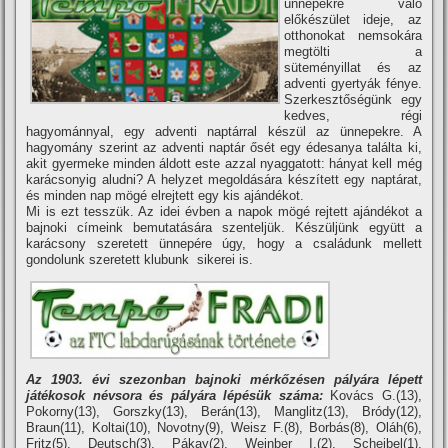
ünnepekre való
előkészület ideje, az
otthonokat nemsokára
megtölti a
süteményillat és az
adventi gyertyák fénye.
Szerkesztőségünk egy
kedves, régi
hagyománnyal, egy adventi naptárral készül az ünnepekre. A
hagyomány szerint az adventi naptár ősét egy édesanya találta ki,
akit gyermeke minden áldott este azzal nyaggatott: hányat kell még
karácsonyig aludni? A helyzet megoldására készí­tett egy naptárat,
és minden nap mögé elrejtett egy kis ajándékot.
Mi is ezt tesszük. Az idei évben a napok mögé rejtett ajándékot a
bajnoki cí­meink bemutatására szenteljük. Készüljünk együtt a
karácsony szeretett ünnepére úgy, hogy a családunk mellett
gondolunk szeretett klubunk sikerei is.
Az 1903. évi szezonban bajnoki mérkőzésen pályára lépett
játékosok névsora és pályára lépésük száma:
Kovács G.(13),
Pokorny(13), Gorszky(13), Berán(13), Manglitz(13), Bródy(12),
Braun(11), Koltai(10), Novotny(9), Weisz F.(8), Borbás(8), Oláh(6),
Fritz(5), Deutsch(3), Pákay(2), Weinber I.(2), Scheibel(1),