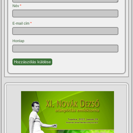
Név
*
E-mail cím
*
Honlap