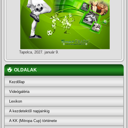
Tapolca, 2027. január 9.
OLDALAK
Kezdőlap
Videógaléria
Lexikon
A kezdetektől napjainkig
A KK (Mitropa Cup) története