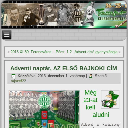
«
2013.XI.30. Ferencváros – Pécs: 1-2
Advent első gyertyalángja
»
Adventi naptár, AZ ELSŐ BAJNOKI CÍM
Közzétéve:
2013. december 1. vasárnap
|
Szerző:
mjozef22
Még
23-at
kell
aludni
Advent a karácsonyi