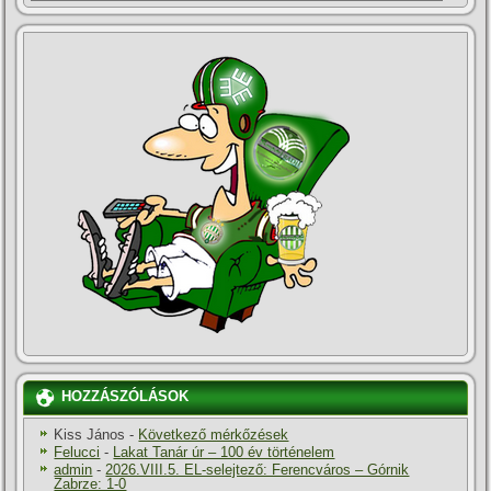
HOZZÁSZÓLÁSOK
Kiss János
-
Következő mérkőzések
Felucci
-
Lakat Tanár úr – 100 év történelem
admin
-
2026.VIII.5. EL-selejtező: Ferencváros – Górnik
Zabrze: 1-0