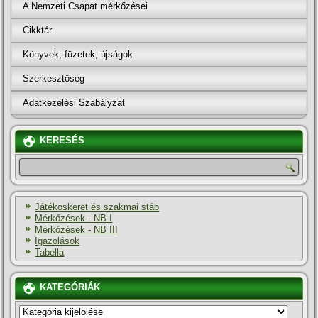
A Nemzeti Csapat mérkőzései
Cikktár
Könyvek, füzetek, újságok
Szerkesztőség
Adatkezelési Szabályzat
KERESÉS
Játékoskeret és szakmai stáb
Mérkőzések - NB I
Mérkőzések - NB III
Igazolások
Tabella
KATEGÓRIÁK
KATEGÓRIÁK