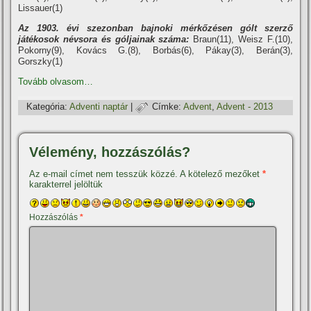
Lissauer(1)
Az 1903. évi szezonban bajnoki mérkőzésen gólt szerző
játékosok névsora és góljainak száma:
Braun(11), Weisz F.(10),
Pokorny(9), Kovács G.(8), Borbás(6), Pákay(3), Berán(3),
Gorszky(1)
Tovább olvasom…
Kategória:
Adventi naptár
|
Címke:
Advent
,
Advent - 2013
Vélemény, hozzászólás?
Az e-mail címet nem tesszük közzé.
A kötelező mezőket
*
karakterrel jelöltük
Hozzászólás
*