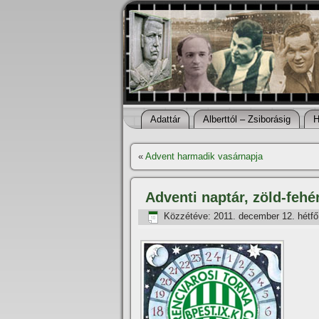
Adattár
Alberttól – Zsiborásig
H
«
Advent harmadik vasárnapja
Adventi naptár, zöld-fehé
Közzétéve:
2011. december 12. hétfő