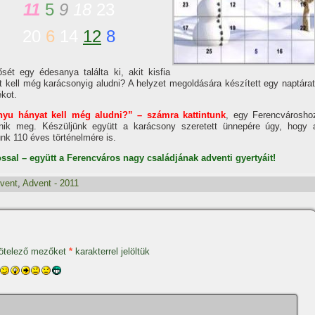
11
5
9
18
23
20
6
14
12
8
ét egy édesanya találta ki, akit kisfia
t kell még karácsonyig aludni? A helyzet megoldására készí­tett egy naptárat
ékot.
yu hányat kell még aludni?” – számra kattintunk
, egy Ferencvárosho
lenik meg. Készüljünk együtt a karácsony szeretett ünnepére úgy, hogy 
nk 110 éves történelmére is.
al – együtt a Ferencváros nagy családjának adventi gyertyáit!
vent
,
Advent - 2011
ötelező mezőket
*
karakterrel jelöltük