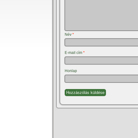
Név
*
E-mail cím
*
Honlap