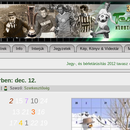
í­rek
Info
Interjúk
Jegyzetek
Kép, Könyv & Videotár
Jegy-, és bérletárúsí­tás 2012 tavasz
rben: dec. 12.
|
Szerző:
Szerkesztőség
2
15
7
10
2
4
13
21
3
16
17
4
1
22
1
9