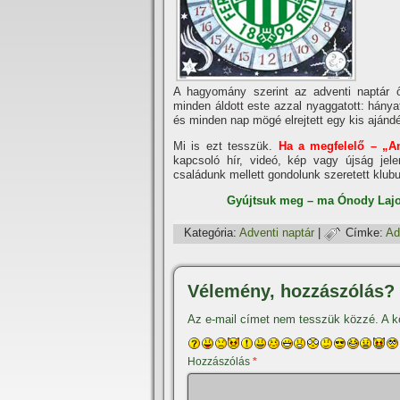
A hagyomány szerint az adventi naptár ős
minden áldott este azzal nyaggatott: hánya
és minden nap mögé elrejtett egy kis ajánd
Mi is ezt tesszük.
Ha a megfelelő – „An
kapcsoló hí­r, videó, kép vagy újság je
családunk mellett gondolunk szeretett klubu
Gyújtsuk meg – ma Ónody Lajoss
Kategória:
Adventi naptár
|
Címke:
Ad
Vélemény, hozzászólás?
Az e-mail címet nem tesszük közzé.
A k
Hozzászólás
*