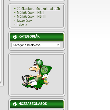
Játékoskeret és szakmai stáb
Mérkőzések - NB I
Mérkőzések - NB III
Igazolások
Tabella
KATEGÓRIÁK
KATEGÓRIÁK
HOZZÁSZÓLÁSOK