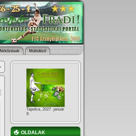
Mérkőzések
Múltidéző
»
Tapolca, 2027. január
9.
OLDALAK