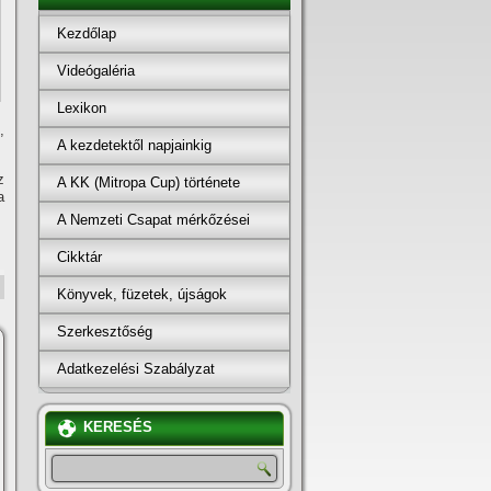
Kezdőlap
Videógaléria
Lexikon
,
A kezdetektől napjainkig
z
A KK (Mitropa Cup) története
a
A Nemzeti Csapat mérkőzései
Cikktár
Könyvek, füzetek, újságok
Szerkesztőség
Adatkezelési Szabályzat
KERESÉS