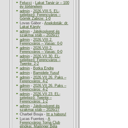
Felucci
-
Lakat Tanár úr – 100
év történelem
admin
-
2026.VIII.5. EL-
selejtező: Ferencváros –
Górnik Zabrze: 1-0
Lovas Gábor
-
Anekdoták: dr.
Lakat Károly
admin
-
Játékoskeret és
szakmai stáb – 2026/27
admin
-
2026.VIII.2.
Ferencváros – Vasas: 0-0
admin
-
2026.VIII.2.
Ferencváros – Vasas: 0-0
admin
-
2026.VII.30. EL-
selejtező: Ferencváros –
Twente: 2-2
admin
-
Botka Endre
admin
-
Bamidele Yusuf
admin
-
2026.VII.26. Paks –
Ferencváros: 4-2
admin
-
2026.VII.26. Paks –
Ferencváros: 4-2
admin
-
2026.VII.23. EL-
selejtező: Twente –
Ferencváros: 1-2
admin
-
Játékoskeret és
szakmai stáb – 2026/27
Charbel Bouja
-
Itt a háboru!
Lucas Fuentes
-
A
Ferencvárosi Torna Club
elnökei: Mailinger Béla