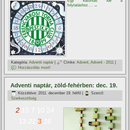
Egy kattintás ide a
folytatáshoz....
→
Kategória:
Adventi naptár
|
Címke:
Advent
,
Advent - 2011
|
Hozzászólás most!
Adventi naptár, zöld-fehérben: dec. 19.
Közzétéve:
2011. december 19. hétfő
|
Szerző:
Szerkesztőség
2
15 7 10 2
4
13
21
3
16