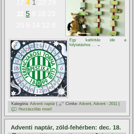
17
4
1
22
1
9
11
5
9
18
23
20 6 14 12 8
Egy kattintás ide a
folytatáshoz....
→
Kategória:
Adventi naptár
|
Címke:
Advent
,
Advent - 2011
|
Hozzászólás most!
Adventi naptár, zöld-fehérben: dec. 18.