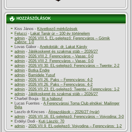
HOZZÁSZÓLÁSOK
Kiss János
-
Következő mérkőzések
Felucci
-
Lakat Tanár úr – 100 év történelem
admin
-
2026.VIII.5. EL-selejtező: Ferencváros – Górnik
Zabrze: 1-0
Lovas Gábor
-
Anekdoták: dr. Lakat Károly
admin
-
Játékoskeret és szakmai stáb – 2026/27
admin
-
2026.VIII.2. Ferencváros – Vasas: 0-0
admin
-
2026.VIII.2. Ferencváros – Vasas: 0-0
admin
-
2026.VII.30. EL-selejtező: Ferencváros – Twente: 2-2
admin
-
Botka Endre
admin
-
Bamidele Yusuf
admin
-
2026.VII.26. Paks – Ferencváros: 4-2
admin
-
2026.VII.26. Paks – Ferencváros: 4-2
admin
-
2026.VII.23. EL-selejtező: Twente – Ferencváros: 1-2
admin
-
Játékoskeret és szakmai stáb – 2026/27
Charbel Bouja
-
Itt a háboru!
Lucas Fuentes
-
A Ferencvárosi Torna Club elnökei: Mailinger
Béla
Laszlo dr.Kincses
-
Átigazolások – 2026/27 (nyár)
admin
-
2026.VII.16. EL-selejtező: Ferencváros – Vojvodina: 3-0
Erdélyi Dodi
-
Kuti László: 70
admin
-
2026.VII.9. EL-selejtező: Vojvodina – Ferencváros: 1-2