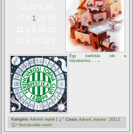
13
21
3
16
17
4
1
22
1
9
11
5
9
18
23
20 6 14 12 8
Egy kattintás ide a
folytatáshoz....
→
Kategória:
Adventi naptár
|
Címke:
Advent
,
Advent - 2011
|
Hozzászólás most!