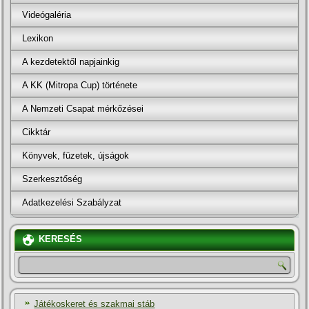
Videógaléria
Lexikon
A kezdetektől napjainkig
A KK (Mitropa Cup) története
A Nemzeti Csapat mérkőzései
Cikktár
Könyvek, füzetek, újságok
Szerkesztőség
Adatkezelési Szabályzat
KERESÉS
Játékoskeret és szakmai stáb