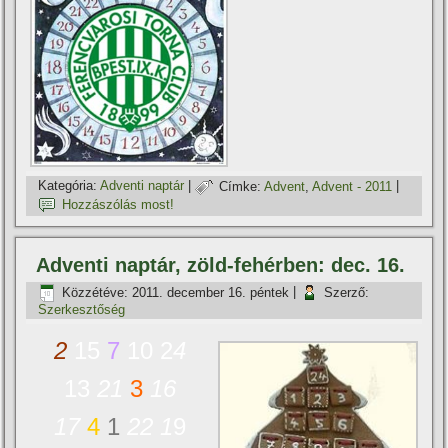
Kategória:
Adventi naptár
|
Címke:
Advent
,
Advent - 2011
|
Hozzászólás most!
Adventi naptár, zöld-fehérben: dec. 16.
Közzétéve:
2011. december 16. péntek
|
Szerző:
Szerkesztőség
2
15
7
10 2
4
13
21
3
16
17
4
1
22
1
9