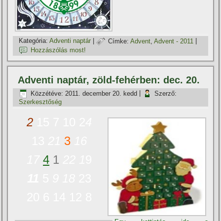
Kategória:
Adventi naptár
|
Címke:
Advent
,
Advent - 2011
|
Hozzászólás most!
Adventi naptár, zöld-fehérben: dec. 20.
Közzétéve:
2011. december 20. kedd
|
Szerző:
Szerkesztőség
2
15 7 10 2
4
13
21
3
16
17
4
1
22
1
9
11
5
9
18
23
20 6 14 12 8