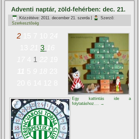
Adventi naptár, zöld-fehérben: dec. 21.
Közzétéve:
2011. december 21. szerda
|
Szerző:
Szerkesztőség
2
15 7 10 2
4
13
21
3
16
17
4
1
22
1
9
11
5
9
18
23
20 6 14 12 8
Egy kattintás ide a
folytatáshoz....
→