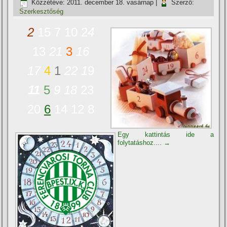
Közzétéve:
2011. december 18. vasárnap
|
Szerző:
Szerkesztőség
2
15 7 10 2
4
13
21
3
16
17
4
1
22
1
9
11
5
9
18
23
20
6
14 12 8
Egy kattintás ide a
folytatáshoz....
→