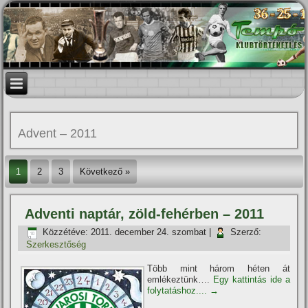
Advent – 2011
1
2
3
Következő »
Adventi naptár, zöld-fehérben – 2011
Közzétéve:
2011. december 24. szombat
|
Szerző:
Szerkesztőség
Több mint három héten át
emlékeztünk….
Egy kattintás ide a
folytatáshoz....
→