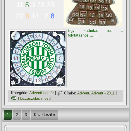
11
5
9
18
23
20
6
14 12
8
Egy kattintás ide a
folytatáshoz....
→
Kategória:
Adventi naptár
|
Címke:
Advent
,
Advent - 2011
|
Hozzászólás most!
1
2
3
Következő »