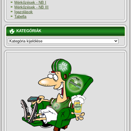
Mérkőzések - NB I
Mérkőzések - NB III
Igazolások
Tabella
KATEGÓRIÁK
KATEGÓRIÁK