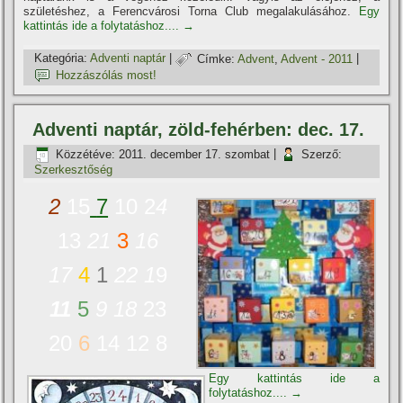
születéshez, a Ferencvárosi Torna Club megalakulásához.
Egy
kattintás ide a folytatáshoz....
→
Kategória:
Adventi naptár
|
Címke:
Advent
,
Advent - 2011
|
Hozzászólás most!
Adventi naptár, zöld-fehérben: dec. 17.
Közzétéve:
2011. december 17. szombat
|
Szerző:
Szerkesztőség
2
15
7
10 2
4
13
21
3
16
17
4
1
22
1
9
11
5
9
18
23
20
6
14 12 8
Egy kattintás ide a
folytatáshoz....
→