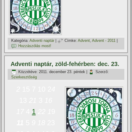
Kategória:
Adventi naptár
|
Címke:
Advent
,
Advent - 2011
|
Hozzászólás most!
Adventi naptár, zöld-fehérben: dec. 23.
Közzétéve:
2011. december 23. péntek
|
Szerző:
Szerkesztőség
2
15 7 10 2
4
13
21
3
16
17
4
1
22
1
9
11
5
9
18
23