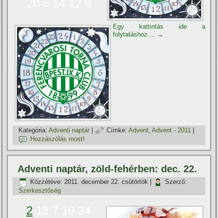
20 6 14 12 8
Egy kattintás ide a
folytatáshoz....
→
Kategória:
Adventi naptár
|
Címke:
Advent
,
Advent - 2011
|
Hozzászólás most!
Adventi naptár, zöld-fehérben: dec. 22.
Közzétéve:
2011. december 22. csütörtök
|
Szerző:
Szerkesztőség
2
15 7 10 2
4