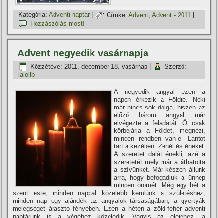
Kategória:
Adventi naptár
|
Címke:
Advent
,
Advent - 2011
|
Hozzászólás most!
Advent negyedik vasárnapja
Közzétéve:
2011. december 18. vasárnap
|
Szerző:
lalolib
A negyedik angyal ezen a
napon érkezik a Földre. Neki
már nincs sok dolga, hiszen az
előző három angyal már
elvégezte a feladatát. Ő csak
körbejárja a Földet, megnézi,
minden rendben van-e. Lantot
tart a kezében. Zenél és énekel.
A szeretet dalát énekli, azé a
szeretetét mely már a áthatotta
a szí­vünket. Már készen állunk
arra, hogy befogadjuk a ünnep
minden örömét. Még egy hét a
szent este, minden nappal közelebb kerülünk a születéshez,
minden nap egy ajándék az angyalok társaságában, a gyertyák
melegséget árasztó fényében. Ezen a héten a zöld-fehér adventi
naptárunk is a végéhez közeledik. Vagyis az elejéhez, a