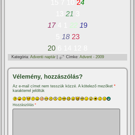
15
7
10
2
4
13
21
3
17
4
1
22
1
9
5
18
23
20
6
14
12
8
Kategória:
Adventi naptár
|
Címke:
Advent - 2009
Vélemény, hozzászólás?
Az e-mail címet nem tesszük közzé.
A kötelező mezőket
*
karakterrel jelöltük
Hozzászólás
*