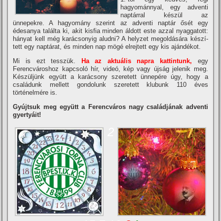
hagyománnyal, egy adventi
naptárral készül az
ünnepekre. A hagyomány szerint az adventi naptár ősét egy
édesanya találta ki, akit kisfia minden áldott este azzal nyaggatott:
hányat kell még karácsonyig aludni? A helyzet megoldására készí­
tett egy naptárat, és minden nap mögé elrejtett egy kis ajándékot.
Mi is ezt tesszük.
Ha az aktuális napra kattintunk,
egy
Ferencvároshoz kapcsoló hí­r, videó, kép vagy újság jelenik meg.
Készüljünk együtt a karácsony szeretett ünnepére úgy, hogy a
családunk mellett gondolunk szeretett klubunk 110 éves
történelmére is.
Gyújtsuk meg együtt a Ferencváros nagy családjának adventi
gyertyáit!
2