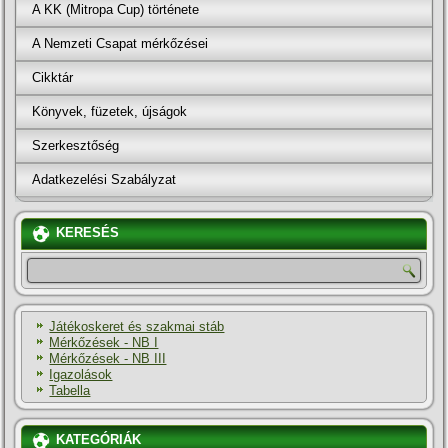
A KK (Mitropa Cup) története
A Nemzeti Csapat mérkőzései
Cikktár
Könyvek, füzetek, újságok
Szerkesztőség
Adatkezelési Szabályzat
KERESÉS
Játékoskeret és szakmai stáb
Mérkőzések - NB I
Mérkőzések - NB III
Igazolások
Tabella
KATEGÓRIÁK