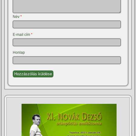
Név
*
E-mail cím
*
Honlap