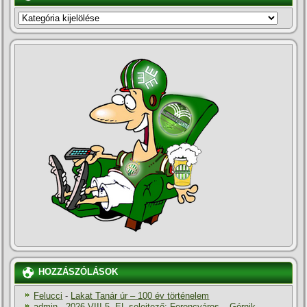
KATEGÓRIÁK
HOZZÁSZÓLÁSOK
Felucci
-
Lakat Tanár úr – 100 év történelem
admin
-
2026.VIII.5. EL-selejtező: Ferencváros – Górnik