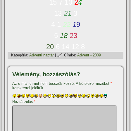
15
7
10
2
4
13
21
3
4
1
22
1
9
5
18
23
20
6
14
12
8
Kategória:
Adventi naptár
|
Címke:
Advent - 2009
Vélemény, hozzászólás?
Az e-mail címet nem tesszük közzé.
A kötelező mezőket
*
karakterrel jelöltük
Hozzászólás
*