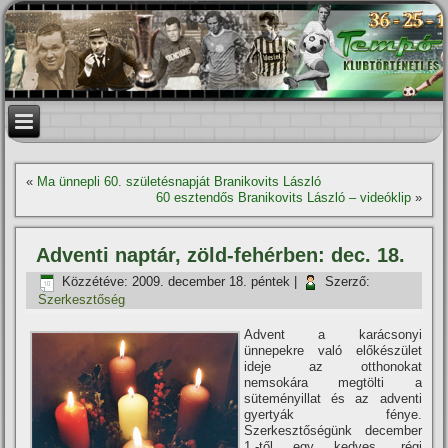
«
Ma ünnepli 60. születésnapját Branikovits László
60 esztendős Branikovits László – videóklip
»
Adventi naptár, zöld-fehérben: dec. 18.
Közzétéve:
2009. december 18. péntek
|
Szerző:
Szerkesztőség
Advent a karácsonyi
ünnepekre való előkészület
ideje az otthonokat
nemsokára megtölti a
süteményillat és az adventi
gyertyák fénye.
Szerkesztőségünk december
1.-től egy kedves, régi