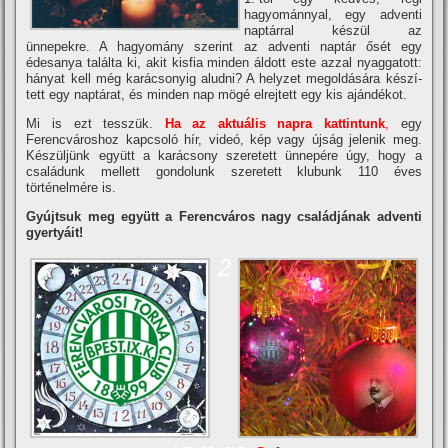
hagyománnyal, egy adventi
naptárral készül az
ünnepekre. A hagyomány szerint az adventi naptár ősét egy
édesanya találta ki, akit kisfia minden áldott este azzal nyaggatott:
hányat kell még karácsonyig aludni? A helyzet megoldására készí­
tett egy naptárat, és minden nap mögé elrejtett egy kis ajándékot.
Mi is ezt tesszük.
Ha az aktuális napra kattintunk
,
egy
Ferencvároshoz kapcsoló hí­r, videó, kép vagy újság jelenik meg.
Készüljünk együtt a karácsony szeretett ünnepére úgy, hogy a
családunk mellett gondolunk szeretett klubunk 110 éves
történelmére is.
Gyújtsuk meg együtt a Ferencváros nagy családjának adventi
gyertyáit!
2