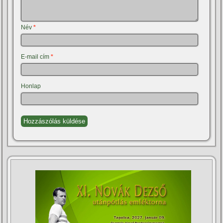
Név
*
E-mail cím
*
Honlap