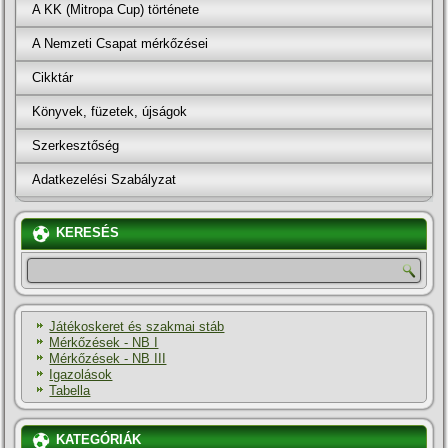
A KK (Mitropa Cup) története
A Nemzeti Csapat mérkőzései
Cikktár
Könyvek, füzetek, újságok
Szerkesztőség
Adatkezelési Szabályzat
KERESÉS
Játékoskeret és szakmai stáb
Mérkőzések - NB I
Mérkőzések - NB III
Igazolások
Tabella
KATEGÓRIÁK