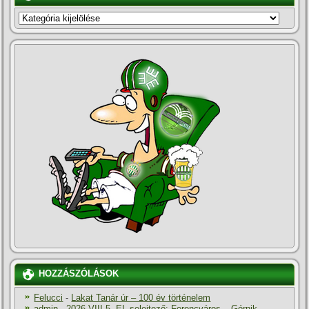
KATEGÓRIÁK
HOZZÁSZÓLÁSOK
Felucci
-
Lakat Tanár úr – 100 év történelem
admin
-
2026.VIII.5. EL-selejtező: Ferencváros – Górnik