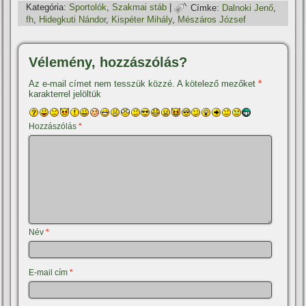
Kategória:
Sportolók
,
Szakmai stáb
|
Címke:
Dalnoki Jenő
,
fh
,
Hidegkuti Nándor
,
Kispéter Mihály
,
Mészáros József
Vélemény, hozzászólás?
Az e-mail címet nem tesszük közzé.
A kötelező mezőket
*
karakterrel jelöltük
Hozzászólás
*
Név
*
E-mail cím
*