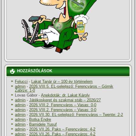
HOZZÁSZÓLÁSOK
Felucci
-
Lakat Tanár úr – 100 év történelem
admin
-
2026.VIII.5. EL-selejtező: Ferencváros – Górnik
Zabrze: 1-0
Lovas Gábor
-
Anekdoták: dr. Lakat Károly
admin
-
Játékoskeret és szakmai stáb – 2026/27
admin
-
2026.VIII.2. Ferencváros – Vasas: 0-0
admin
-
2026.VIII.2. Ferencváros – Vasas: 0-0
admin
-
2026.VII.30. EL-selejtező: Ferencváros – Twente: 2-2
admin
-
Botka Endre
admin
-
Bamidele Yusuf
admin
-
2026.VII.26. Paks – Ferencváros: 4-2
admin
-
2026.VII.26. Paks – Ferencváros: 4-2