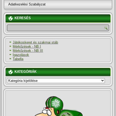
Adatkezelési Szabályzat
KERESÉS
Játékoskeret és szakmai stáb
Mérkőzések - NB I
Mérkőzések - NB III
Igazolások
Tabella
KATEGÓRIÁK
KATEGÓRIÁK