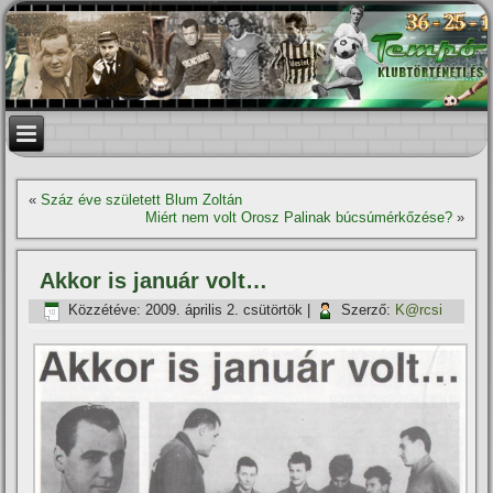
«
Száz éve született Blum Zoltán
Miért nem volt Orosz Palinak búcsúmérkőzése?
»
Akkor is január volt…
Közzétéve:
2009. április 2. csütörtök
|
Szerző:
K@rcsi