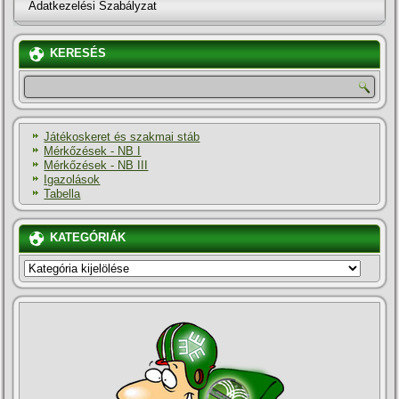
Adatkezelési Szabályzat
KERESÉS
Játékoskeret és szakmai stáb
Mérkőzések - NB I
Mérkőzések - NB III
Igazolások
Tabella
KATEGÓRIÁK
KATEGÓRIÁK