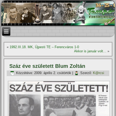
«
1992.III.18. MK, Újpesti TE – Ferencváros 1-0
Akkor is január volt…
»
Száz éve született Blum Zoltán
Közzétéve:
2009. április 2. csütörtök
|
Szerző:
K@rcsi