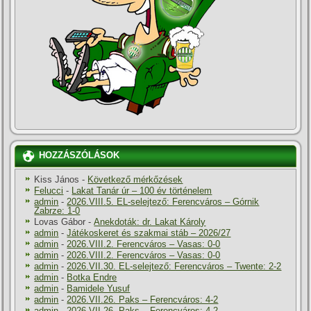
HOZZÁSZÓLÁSOK
Kiss János
-
Következő mérkőzések
Felucci
-
Lakat Tanár úr – 100 év történelem
admin
-
2026.VIII.5. EL-selejtező: Ferencváros – Górnik
Zabrze: 1-0
Lovas Gábor
-
Anekdoták: dr. Lakat Károly
admin
-
Játékoskeret és szakmai stáb – 2026/27
admin
-
2026.VIII.2. Ferencváros – Vasas: 0-0
admin
-
2026.VIII.2. Ferencváros – Vasas: 0-0
admin
-
2026.VII.30. EL-selejtező: Ferencváros – Twente: 2-2
admin
-
Botka Endre
admin
-
Bamidele Yusuf
admin
-
2026.VII.26. Paks – Ferencváros: 4-2
admin
-
2026.VII.26. Paks – Ferencváros: 4-2