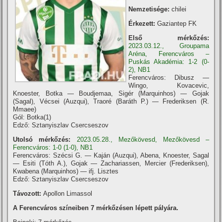
Nemzetisége:
chilei
Érkezett:
Gaziantep FK
Első mérkőzés:
2023.03.12., Groupama
Aréna, Ferencváros –
Puskás Akadémia: 1-2 (0-
2), NB1
Ferencváros: Dibusz —
Wingo, Kovacevic,
Knoester, Botka — Boudjemaa, Sigér (Marquinhos) — Gojak
(Sagal), Vécsei (Auzqui), Traoré (Baráth P.) — Frederiksen (R.
Mmaee)
Gól: Botka(1)
Edző: Sztanyiszlav Csercseszov
Utolsó mérkőzés:
2023.05.28., Mezőkövesd, Mezőkövesd –
Ferencváros: 1-0 (1-0), NB1
Ferencváros: Szécsi G. — Kaján (Auzqui), Abena, Knoester, Sagal
— Esiti (Tóth A.), Gojak — Zachariassen, Mercier (Frederiksen),
Kwabena (Marquinhos) — ifj. Lisztes
Edző: Sztanyiszlav Csercseszov
Távozott:
Apollon Limassol
A Ferencváros szí­neiben 7 mérkőzésen lépett pályára.