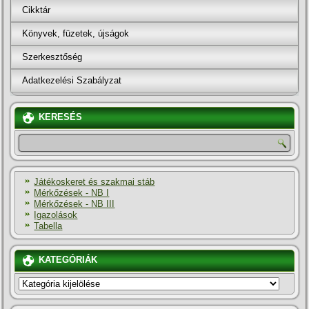
Cikktár
Könyvek, füzetek, újságok
Szerkesztőség
Adatkezelési Szabályzat
KERESÉS
Játékoskeret és szakmai stáb
Mérkőzések - NB I
Mérkőzések - NB III
Igazolások
Tabella
KATEGÓRIÁK
KATEGÓRIÁK