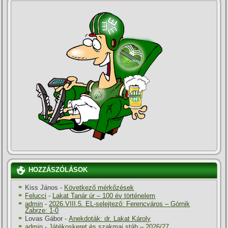
HOZZÁSZÓLÁSOK
Kiss János
-
Következő mérkőzések
Felucci
-
Lakat Tanár úr – 100 év történelem
admin
-
2026.VIII.5. EL-selejtező: Ferencváros – Górnik
Zabrze: 1-0
Lovas Gábor
-
Anekdoták: dr. Lakat Károly
admin
-
Játékoskeret és szakmai stáb – 2026/27