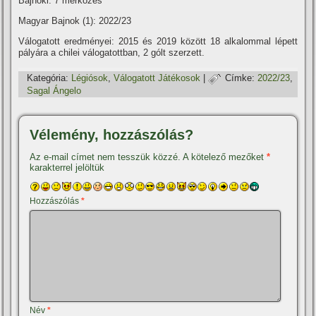
Bajnoki: 7 mérkőzés
Magyar Bajnok (1): 2022/23
Válogatott eredményei: 2015 és 2019 között 18 alkalommal lépett
pályára a chilei válogatottban, 2 gólt szerzett.
Kategória:
Légiósok
,
Válogatott Játékosok
|
Címke:
2022/23
,
Sagal Ángelo
Vélemény, hozzászólás?
Az e-mail címet nem tesszük közzé.
A kötelező mezőket
*
karakterrel jelöltük
Hozzászólás
*
Név
*