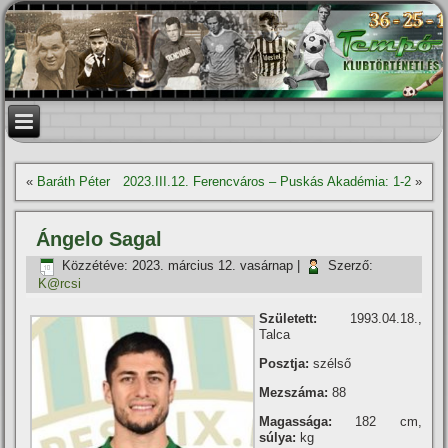
«
Baráth Péter
2023.III.12. Ferencváros – Puskás Akadémia: 1-2
»
Ángelo Sagal
Közzétéve:
2023. március 12. vasárnap
|
Szerző:
K@rcsi
Született:
1993.04.18.,
Talca
Posztja:
szélső
Mezszáma:
88
Magassága:
182 cm,
súlya:
kg