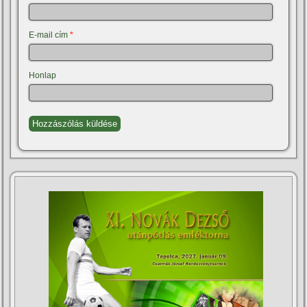
E-mail cím
*
Honlap