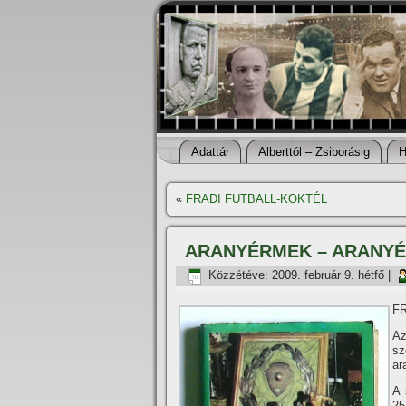
Adattár
Alberttól – Zsiborásig
H
«
FRADI FUTBALL-KOKTÉL
ARANYÉRMEK – ARANY
Közzétéve:
2009. február 9. hétfő
|
F
Az
sz
ar
A 
25