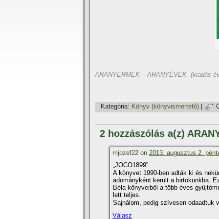
ARANYÉRMEK – ARANYÉVEK (kiadás év
Kategória:
Könyv (könyvismertető)
|
2 hozzászólás a(z) ARA
mjozef22 on
2013. augusztus 2. pént
„JOCO1899”
A könyvet 1990-ben adták ki és nekü
adományként került a birtokunkba. Ez 
Béla könyveiből a több éves gyűjtőm
lett teljes.
Sajnálom, pedig szí­vesen odaadtuk v
Válasz