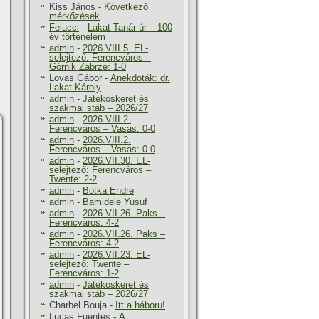
Kiss János
-
Következő
mérkőzések
Felucci
-
Lakat Tanár úr – 100
év történelem
admin
-
2026.VIII.5. EL-
selejtező: Ferencváros –
Górnik Zabrze: 1-0
Lovas Gábor
-
Anekdoták: dr.
Lakat Károly
admin
-
Játékoskeret és
szakmai stáb – 2026/27
admin
-
2026.VIII.2.
Ferencváros – Vasas: 0-0
admin
-
2026.VIII.2.
Ferencváros – Vasas: 0-0
admin
-
2026.VII.30. EL-
selejtező: Ferencváros –
Twente: 2-2
admin
-
Botka Endre
admin
-
Bamidele Yusuf
admin
-
2026.VII.26. Paks –
Ferencváros: 4-2
admin
-
2026.VII.26. Paks –
Ferencváros: 4-2
admin
-
2026.VII.23. EL-
selejtező: Twente –
Ferencváros: 1-2
admin
-
Játékoskeret és
szakmai stáb – 2026/27
Charbel Bouja
-
Itt a háboru!
Lucas Fuentes
-
A