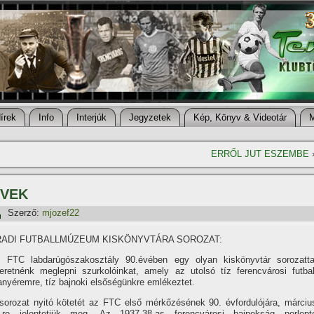
í­rek
Info
Interjúk
Jegyzetek
Kép, Könyv & Videotár
ERRŐL JUT ESZEMBE
ÉVEK
Szerző:
mjozef22
RADI FUTBALLMÚZEUM KISKÖNYVTÁRA SOROZAT:
 FTC labdarúgószakosztály 90.évében egy olyan kiskönyvtár sorozatta
eretnénk meglepni szurkolóinkat, amely az utolsó tí­z ferencvárosi futbal
anyéremre, tí­z bajnoki elsőségünkre emlékeztet.
sorozat nyitó kötetét az FTC első mérkőzésének 90. évfordulójára, márciu
-re jelentetjük meg. Az 1937-38-as ferencvárosi bajnokság porlept