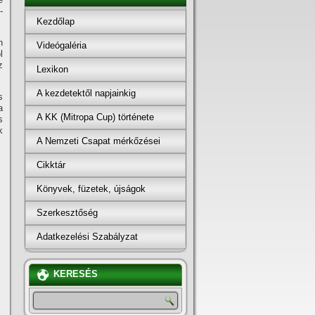
-
Kezdőlap
n
Videógaléria
l
z
Lexikon
A kezdetektől napjainkig
s
a
A KK (Mitropa Cup) története
s
k
A Nemzeti Csapat mérkőzései
Cikktár
Könyvek, füzetek, újságok
Szerkesztőség
Adatkezelési Szabályzat
KERESÉS