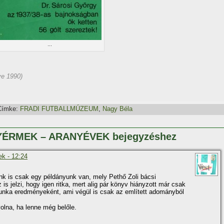
...
e 1990)
Címke:
FRADI FUTBALLMÚZEUM
,
Nagy Béla
NYÉRMEK – ARANYÉVEK bejegyzéshez
ek - 12:24
nk is csak egy példányunk van, mely Pethő Zoli bácsi
is jelzi, hogy igen ritka, mert alig pár könyv hiányzott már csak
unka eredményeként, ami végül is csak az emlí­tett adományból
olna, ha lenne még belőle.