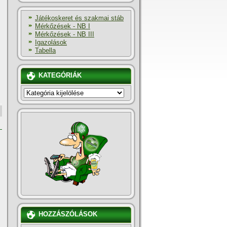
Játékoskeret és szakmai stáb
Mérkőzések - NB I
Mérkőzések - NB III
Igazolások
Tabella
KATEGÓRIÁK
KATEGÓRIÁK
HOZZÁSZÓLÁSOK