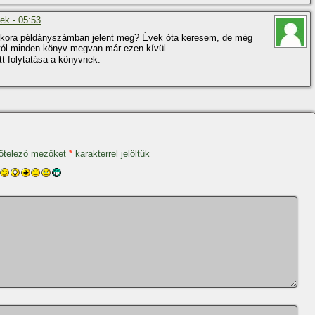
ek - 05:53
ekkora példányszámban jelent meg? Évek óta keresem, de még
tól minden könyv megvan már ezen kí­vül.
t folytatása a könyvnek.
ötelező mezőket
*
karakterrel jelöltük