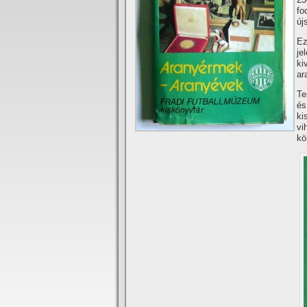
fo
új
Ez
je
ki
ar
Te
és
ki
vi
kö