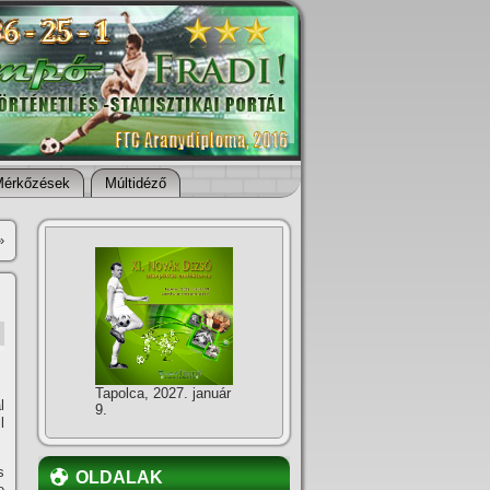
Mérkőzések
Múltidéző
»
Tapolca, 2027. január
l
9.
l
s
OLDALAK
e