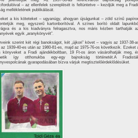
cifordulóival – az ellenfelek szereplését is feltüntetve – kezdjük meg a Fradi
ság mellékletének publikálását.
eket a kis köteteket – ugyanúgy, ahogyan újságunkat – zöld szí­nű papí­ro
lentetjük meg, egyszerű kartonborí­tóval. A szí­nes borí­tó oldalt lapunkbó
vágva és a kis kiadványra felragasztva, nos máris kézben tarthatják a
anyévek egyik „aranykönyvét”.
rveink szerint két régi banokságot, két „újkori” követ – vagyis az 1937-38-a
 az 1939-40-es után az 1980-81-es, majd az 1975-76-os következik. Ezeket 
s könyveket a Fradi ajándékboltban, 19 Ft-os áron vásárolhatják meg, é
hetik í­gy otthonukba egy-egy bajnokság történetét.A Fradistá
nyvespolcának gyarapodásában bí­zva várjuk megtisztelőérdeklődésüket.