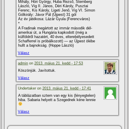
Mihály, Hóri György, Huba Rezső, Sternberg
László, Vig II. János, Déri Károly, Pusztai
Ferenc, Kis Károly, Ligeti Jenő, Vig VI. Simon
Gólkirály: Jávor Pál (Újpest) 31 gól
Az év játékosa: Lázár Gyula (Ferencváros)
*
A Fradinak megártott az immár második dél-
amerikai út, a Hungária kapkodott (még a
külföldről hazatért, 40 éves, elterebélyesedett
Schafferrel is próbálkozott) — az Újpest ölébe
hullt a bajnokság. (Hoppe László)
Válasz
admin
on
2013. május 21. kedd - 17:53
Köszönjük. Javí­tottuk.
Válasz
Undertaker on
2013. május 21. kedd - 17:41
A táblázatban sztem van egy kis (lényegtelen)
hiba. Sabaria helyett a Szegednek kéne lennie
Válasz