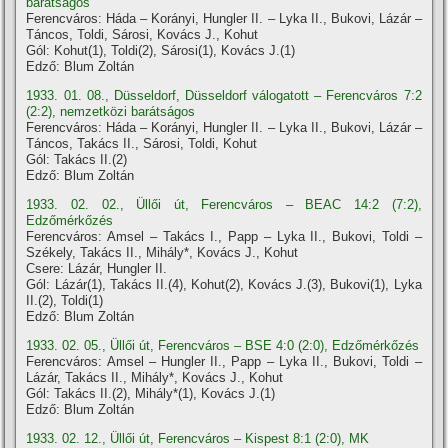
barátságos
Ferencváros: Háda – Korányi, Hungler II. – Lyka II., Bukovi, Lázár –
Táncos, Toldi, Sárosi, Kovács J., Kohut
Gól: Kohut(1), Toldi(2), Sárosi(1), Kovács J.(1)
Edző: Blum Zoltán
1933. 01. 08., Düsseldorf, Düsseldorf válogatott – Ferencváros 7:2
(2:2), nemzetközi barátságos
Ferencváros: Háda – Korányi, Hungler II. – Lyka II., Bukovi, Lázár –
Táncos, Takács II., Sárosi, Toldi, Kohut
Gól: Takács II.(2)
Edző: Blum Zoltán
1933. 02. 02., Üllői út, Ferencváros – BEAC 14:2 (7:2),
Edzőmérkőzés
Ferencváros: Amsel – Takács I., Papp – Lyka II., Bukovi, Toldi –
Székely, Takács II., Mihály*, Kovács J., Kohut
Csere: Lázár, Hungler II.
Gól: Lázár(1), Takács II.(4), Kohut(2), Kovács J.(3), Bukovi(1), Lyka
II.(2), Toldi(1)
Edző: Blum Zoltán
1933. 02. 05., Üllői út, Ferencváros – BSE 4:0 (2:0), Edzőmérkőzés
Ferencváros: Amsel – Hungler II., Papp – Lyka II., Bukovi, Toldi –
Lázár, Takács II., Mihály*, Kovács J., Kohut
Gól: Takács II.(2), Mihály*(1), Kovács J.(1)
Edző: Blum Zoltán
1933. 02. 12., Üllői út, Ferencváros – Kispest 8:1 (2:0), MK