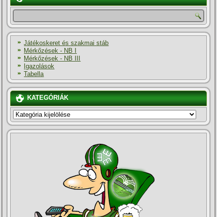
Játékoskeret és szakmai stáb
Mérkőzések - NB I
Mérkőzések - NB III
Igazolások
Tabella
KATEGÓRIÁK
KATEGÓRIÁK