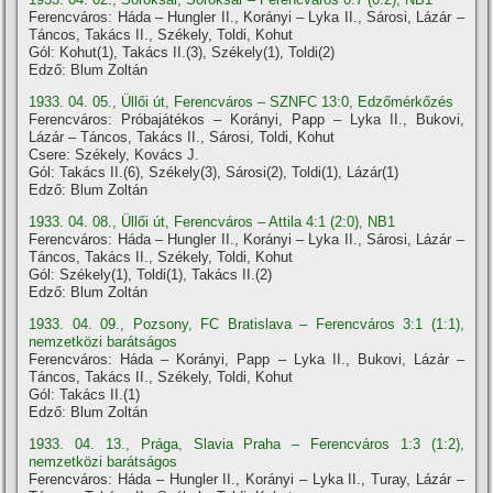
Ferencváros: Háda – Hungler II., Korányi – Lyka II., Sárosi, Lázár –
Táncos, Takács II., Székely, Toldi, Kohut
Gól: Kohut(1), Takács II.(3), Székely(1), Toldi(2)
Edző: Blum Zoltán
1933. 04. 05., Üllői út, Ferencváros – SZNFC 13:0, Edzőmérkőzés
Ferencváros: Próbajátékos – Korányi, Papp – Lyka II., Bukovi,
Lázár – Táncos, Takács II., Sárosi, Toldi, Kohut
Csere: Székely, Kovács J.
Gól: Takács II.(6), Székely(3), Sárosi(2), Toldi(1), Lázár(1)
Edző: Blum Zoltán
1933. 04. 08., Üllői út, Ferencváros – Attila 4:1 (2:0), NB1
Ferencváros: Háda – Hungler II., Korányi – Lyka II., Sárosi, Lázár –
Táncos, Takács II., Székely, Toldi, Kohut
Gól: Székely(1), Toldi(1), Takács II.(2)
Edző: Blum Zoltán
1933. 04. 09., Pozsony, FC Bratislava – Ferencváros 3:1 (1:1),
nemzetközi barátságos
Ferencváros: Háda – Korányi, Papp – Lyka II., Bukovi, Lázár –
Táncos, Takács II., Székely, Toldi, Kohut
Gól: Takács II.(1)
Edző: Blum Zoltán
1933. 04. 13., Prága, Slavia Praha – Ferencváros 1:3 (1:2),
nemzetközi barátságos
Ferencváros: Háda – Hungler II., Korányi – Lyka II., Turay, Lázár –