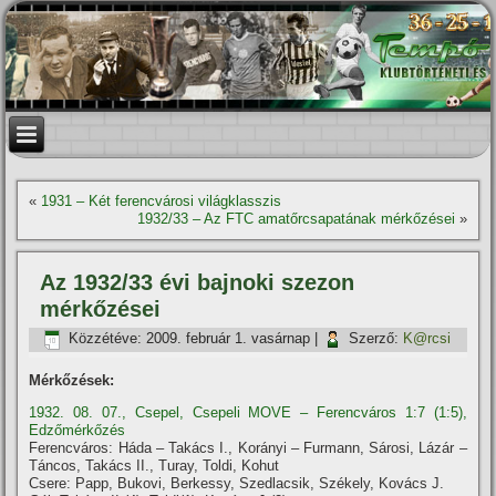
«
1931 – Két ferencvárosi világklasszis
1932/33 – Az FTC amatőrcsapatának mérkőzései
»
Az 1932/33 évi bajnoki szezon
mérkőzései
Közzétéve:
2009. február 1. vasárnap
|
Szerző:
K@rcsi
Mérkőzések:
1932. 08. 07., Csepel, Csepeli MOVE – Ferencváros 1:7 (1:5),
Edzőmérkőzés
Ferencváros: Háda – Takács I., Korányi – Furmann, Sárosi, Lázár –
Táncos, Takács II., Turay, Toldi, Kohut
Csere: Papp, Bukovi, Berkessy, Szedlacsik, Székely, Kovács J.