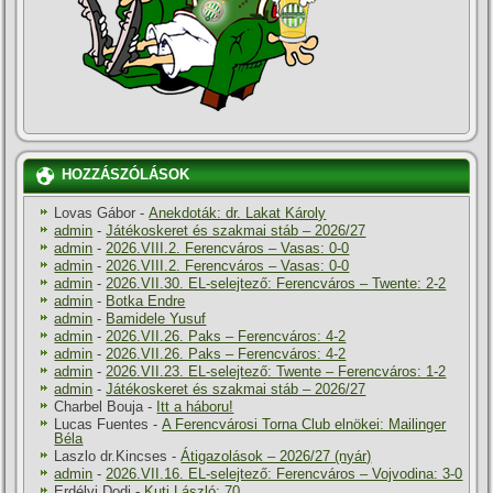
HOZZÁSZÓLÁSOK
Lovas Gábor
-
Anekdoták: dr. Lakat Károly
admin
-
Játékoskeret és szakmai stáb – 2026/27
admin
-
2026.VIII.2. Ferencváros – Vasas: 0-0
admin
-
2026.VIII.2. Ferencváros – Vasas: 0-0
admin
-
2026.VII.30. EL-selejtező: Ferencváros – Twente: 2-2
admin
-
Botka Endre
admin
-
Bamidele Yusuf
admin
-
2026.VII.26. Paks – Ferencváros: 4-2
admin
-
2026.VII.26. Paks – Ferencváros: 4-2
admin
-
2026.VII.23. EL-selejtező: Twente – Ferencváros: 1-2
admin
-
Játékoskeret és szakmai stáb – 2026/27
Charbel Bouja
-
Itt a háboru!
Lucas Fuentes
-
A Ferencvárosi Torna Club elnökei: Mailinger
Béla
Laszlo dr.Kincses
-
Átigazolások – 2026/27 (nyár)
admin
-
2026.VII.16. EL-selejtező: Ferencváros – Vojvodina: 3-0
Erdélyi Dodi
-
Kuti László: 70