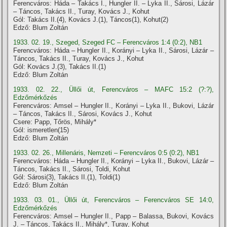
Ferencváros: Háda – Takács I., Hungler II. – Lyka II., Sárosi, Lázár
– Táncos, Takács II., Turay, Kovács J., Kohut
Gól: Takács II.(4), Kovács J.(1), Táncos(1), Kohut(2)
Edző: Blum Zoltán
1933. 02. 19., Szeged, Szeged FC – Ferencváros 1:4 (0:2), NB1
Ferencváros: Háda – Hungler II., Korányi – Lyka II., Sárosi, Lázár –
Táncos, Takács II., Turay, Kovács J., Kohut
Gól: Kovács J.(3), Takács II.(1)
Edző: Blum Zoltán
1933. 02. 22., Üllői út, Ferencváros – MAFC 15:2 (?:?),
Edzőmérkőzés
Ferencváros: Amsel – Hungler II., Korányi – Lyka II., Bukovi, Lázár
– Táncos, Takács II., Sárosi, Kovács J., Kohut
Csere: Papp, Tőrös, Mihály*
Gól: ismeretlen(15)
Edző: Blum Zoltán
1933. 02. 26., Millenáris, Nemzeti – Ferencváros 0:5 (0:2), NB1
Ferencváros: Háda – Hungler II., Korányi – Lyka II., Bukovi, Lázár –
Táncos, Takács II., Sárosi, Toldi, Kohut
Gól: Sárosi(3), Takács II.(1), Toldi(1)
Edző: Blum Zoltán
1933. 03. 01., Üllői út, Ferencváros – Ferencváros SE 14:0,
Edzőmérkőzés
Ferencváros: Amsel – Hungler II., Papp – Balassa, Bukovi, Kovács
J. – Táncos, Takács II., Mihály*, Turay, Kohut