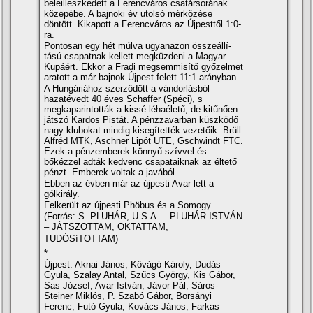
beleilleszkedett a Ferencváros csatársorának
közepébe. A bajnoki év utolsó mérkőzése
döntött. Kikapott a Ferencváros az Újpesttől 1:0-
ra.
Pontosan egy hét múlva ugyanazon összeállí­
tású csapatnak kellett megküzdeni a Magyar
Kupáért. Ekkor a Fradi megsemmisí­tő győzelmet
aratott a már bajnok Újpest felett 11:1 arányban.
A Hungáriához szerződött a vándorlásból
hazatévedt 40 éves Schaffer (Spéci), s
megkaparintották a kissé léhaéletű, de kitűnően
játszó Kardos Pistát. A pénzzavarban küszködő
nagy klubokat mindig kisegí­tették vezetőik. Brüll
Alfréd MTK, Aschner Lipót UTE, Gschwindt FTC.
Ezek a pénzemberek könnyű szí­vvel és
bőkézzel adták kedvenc csapataiknak az éltető
pénzt. Emberek voltak a javából.
Ebben az évben már az újpesti Avar lett a
gólkirály.
Felkerült az újpesti Phöbus és a Somogy.
(Forrás: S. PLUHÁR, U.S.A. – PLUHÁR ISTVÁN
– JÁTSZOTTAM, OKTATTAM,
TUDÓSíTOTTAM)
*
Újpest: Aknai János, Kővágó Károly, Dudás
Gyula, Szalay Antal, Szűcs György, Kis Gábor,
Sas József, Avar István, Jávor Pál, Sáros-
Steiner Miklós, P. Szabó Gábor, Borsányi
Ferenc, Futó Gyula, Kovács János, Farkas