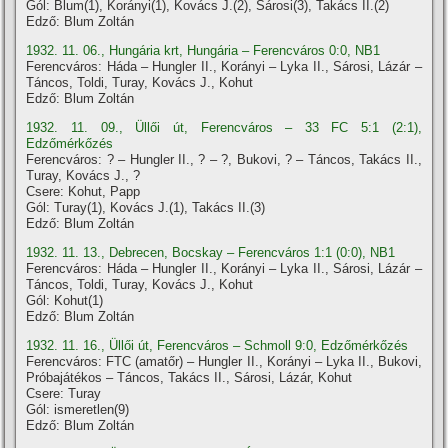
Gól: Blum(1), Korányi(1), Kovács J.(2), Sárosi(3), Takács II.(2)
Edző: Blum Zoltán
1932. 11. 06., Hungária krt, Hungária – Ferencváros 0:0, NB1
Ferencváros: Háda – Hungler II., Korányi – Lyka II., Sárosi, Lázár –
Táncos, Toldi, Turay, Kovács J., Kohut
Edző: Blum Zoltán
1932. 11. 09., Üllői út, Ferencváros – 33 FC 5:1 (2:1),
Edzőmérkőzés
Ferencváros: ? – Hungler II., ? – ?, Bukovi, ? – Táncos, Takács II.,
Turay, Kovács J., ?
Csere: Kohut, Papp
Gól: Turay(1), Kovács J.(1), Takács II.(3)
Edző: Blum Zoltán
1932. 11. 13., Debrecen, Bocskay – Ferencváros 1:1 (0:0), NB1
Ferencváros: Háda – Hungler II., Korányi – Lyka II., Sárosi, Lázár –
Táncos, Toldi, Turay, Kovács J., Kohut
Gól: Kohut(1)
Edző: Blum Zoltán
1932. 11. 16., Üllői út, Ferencváros – Schmoll 9:0, Edzőmérkőzés
Ferencváros: FTC (amatőr) – Hungler II., Korányi – Lyka II., Bukovi,
Próbajátékos – Táncos, Takács II., Sárosi, Lázár, Kohut
Csere: Turay
Gól: ismeretlen(9)
Edző: Blum Zoltán