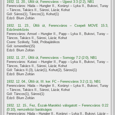
1932. 11. 20., Üllői út, Ferencváros – Újpest 3:3 (2:2), NB1
Ferencváros: Háda – Hungler II., Korányi – Lyka II., Bukovi, Turay
– Táncos, Takács II., Sárosi, Lázár, Kohut
Gól: Sárosi(1), Táncos(1), Kohut(1)
Edző: Blum Zoltán
1932. 11. 23., Üllői út, Ferencváros – Csepeli MOVE 15:3,
Edzőmérkőzés
Ferencváros: Amsel – Hungler II., Papp – Lyka II., Bukovi, Turay –
Táncos, Takács II., Sárosi, Lázár, Kohut
Csere: Székely, Toldi, Próbajátékos
Gól: ismeretlen(15)
Edző: Blum Zoltán
1932. 11. 27., Üllői út, Ferencváros – Somogy 7:2 (2:0), NB1
Ferencváros: Kutasi – Hungler II., Papp – Lyka II., Bukovi, Turay –
Táncos, Takács II., Sárosi, Lázár, Kohut
Gól: Takács II.(3), Lázár(1), Kohut(2), Sárosi(1)
Edző: Blum Zoltán
1932. 12. 04., Üllői út, III. ker. FC – Ferencváros 3:2 (1:1), NB1
Ferencváros: Háda – Hungler II., Korányi – Lyka II., Bukovi, Turay
– Táncos, Takács II., Sárosi, Lázár, Kohut
Gól: Táncos(1), Sárosi(1)
Edző: Blum Zoltán
1932. 12. 15., Fez, Észak-Marokkó válogatott – Ferencváros 0:22
(0:10), nemzetközi barátságos
Ferencváros: Háda – Hungler II., Korányi – Lyka II., Bukovi, Lázár –