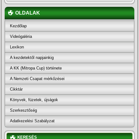
OLDALAK
Kezdőlap
Videógaléria
Lexikon
A kezdetektől napjainkig
A KK (Mitropa Cup) története
A Nemzeti Csapat mérkőzései
Cikktár
Könyvek, füzetek, újságok
Szerkesztőség
Adatkezelési Szabályzat
KERESÉS