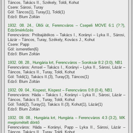
Táncos, Takács II., Székely, Toldi, Kohut
Csere: Sárosi, Turay
Gól: Táncos(1), Turay(1), Toldi(1)
Edző: Blum Zoltán
1932. 08. 24., Üllői út, Ferencváros – Csepeli MOVE 6:1 (?:?),
Edzőmérkőzés
Ferencváros: Próbajátékos – Takács I., Korányi – Lyka II., Sárosi,
Lázár – Táncos, Turay, Székely, Kovács J., Kohut
Csere: Papp
Gól: ismeretlen(6)
Edző: Blum Zoltán
1932. 08. 28., Hungária krt, Ferencváros – Soroksár 8:2 (3:0), NB1
Ferencváros: Amsel – Takács I., Korányi – Lyka II., Sárosi, Lázár –
Táncos, Takács II., Turay, Toldi, Kohut
Gól: Toldi(1), Takács II.(3), Turay(3), Táncos(1)
Edző: Blum Zoltán
1932. 09. 04., Kispest, Kispest – Ferencváros 0:8 (0:4), NB1
Ferencváros: Háda – Takács I., Korányi – Lyka II., Sárosi, Lázár –
Táncos, Takács II., Turay, Toldi, Kohut
Gól: Toldi(2), Turay(1), Takács II.(3), Kohut(1), Lázár(1)
Edző: Blum Zoltán
1932. 09. 08., Hungária krt, Hungária – Ferencváros 4:3 (3:2), MK
megismételt döntő
Ferencváros: Háda – Korányi, Papp – Lyka II., Sárosi, Lázár –
Táncos, Takács II., Turay, Toldi, Kohut