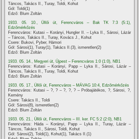
Táncos, Takács II., Turay, Toldi, Kohut
Gól: Toldi(1)
Edző: Blum Zoltán
1933. 05. 10., Üllői út, Ferencváros – Bak TK 7:3 (5:1),
Edzőmérkőzés
Ferencváros: Kutasi – Korányi, Hungler II. – Lyka II., Sárosi, Lázár
– Táncos, Takács II., Turay, Kovács J., Kohut
Csere: Bukovi, Pyber, Hámori
Gól: Sárosi(1), Turay(1), Takács II.(3), ismeretlen(2)
Edző: Blum Zoltán
1933. 05. 14., Megyeri út, Újpest – Ferencváros 1:0 (1:0), NB1
Ferencváros: Kutasi – Korányi, Papp – Lyka II., Sárosi, Lázár –
Táncos, Takács II., Turay, Toldi, Kohut
Edző: Blum Zoltán
1933. 05. 17., Üllői út, Ferencváros – MÁVAG 10:4, Edzőmérkőzés
Ferencváros: Kutasi – ?, ? – ?, ?, ? – Próbajátékos, ?, Sárosi, ?,
Kemény
Csere: Takács II., Toldi
Gól: Sárosi(8), ismeretlen(2)
Edző: Blum Zoltán
1933. 05. 21., Üllői út, Ferencváros – III. ker. FC 5:2 (2:0), NB1
Ferencváros: Háda – Korányi, Papp – Lyka II., Turay, Lázár –
Táncos, Takács II., Sárosi, Toldi, Kohut
Gól: Sárosi(2), Toldi(1), Kohut(1), Takács II.(1)
Edző: Blum Zoltán