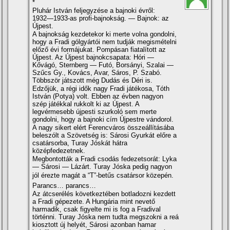
*
Pluhár István feljegyzése a bajnoki évről:
1932—1933-as profi-bajnokság. — Bajnok: az
Újpest.
A bajnokság kezdetekor ki merte volna gondolni,
hogy a Fradi gólgyártói nem tudják megismételni
előző évi formájukat. Pompásan fiatalí­tott az
Újpest. Az Újpest bajnokcsapata: Hóri —
Kővágó, Sternberg — Futó, Borsányi, Szalai —
Szűcs Gy., Kovács, Avar, Sáros, P. Szabó.
Többször játszott még Dudás és Déri is.
Edzőjük, a régi idők nagy Fradi játékosa, Tóth
István (Potya) volt. Ebben az évben nagyon
szép játékkal rukkolt ki az Újpest. A
legvérmesebb újpesti szurkoló sem merte
gondolni, hogy a bajnoki cí­m Újpestre vándorol.
A nagy sikert elért Ferencváros összeállí­tásába
beleszólt a Szövetség is: Sárosi Gyurkát előre a
csatársorba, Turay Jóskát hátra
középfedezetnek.
Megbontották a Fradi csodás fedezetsorát: Lyka
— Sárosi — Lázárt. Turay Jóska pedig nagyon
jól érezte magát a “T”-betűs csatársor közepén.
Parancs… parancs…
Az átcserélés következtében botladozni kezdett
a Fradi gépezete. A Hungária mint nevető
harmadik, csak figyelte mi is fog a Fradival
történni. Turay Jóska nem tudta megszokni a reá
kiosztott új helyét, Sárosi azonban hamar