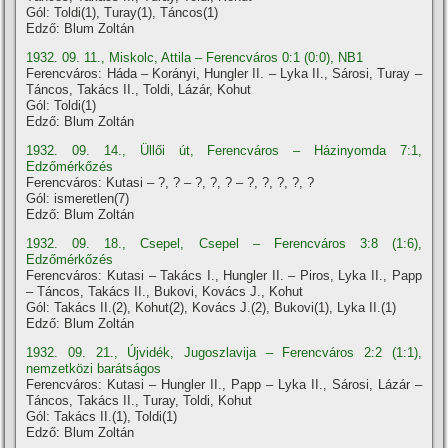
Gól: Toldi(1), Turay(1), Táncos(1)
Edző: Blum Zoltán
1932. 09. 11., Miskolc, Attila – Ferencváros 0:1 (0:0), NB1
Ferencváros: Háda – Korányi, Hungler II. – Lyka II., Sárosi, Turay –
Táncos, Takács II., Toldi, Lázár, Kohut
Gól: Toldi(1)
Edző: Blum Zoltán
1932. 09. 14., Üllői út, Ferencváros – Házinyomda 7:1,
Edzőmérkőzés
Ferencváros: Kutasi – ?, ? – ?, ?, ? – ?, ?, ?, ?, ?
Gól: ismeretlen(7)
Edző: Blum Zoltán
1932. 09. 18., Csepel, Csepel – Ferencváros 3:8 (1:6),
Edzőmérkőzés
Ferencváros: Kutasi – Takács I., Hungler II. – Piros, Lyka II., Papp
– Táncos, Takács II., Bukovi, Kovács J., Kohut
Gól: Takács II.(2), Kohut(2), Kovács J.(2), Bukovi(1), Lyka II.(1)
Edző: Blum Zoltán
1932. 09. 21., Újvidék, Jugoszlavija – Ferencváros 2:2 (1:1),
nemzetközi barátságos
Ferencváros: Kutasi – Hungler II., Papp – Lyka II., Sárosi, Lázár –
Táncos, Takács II., Turay, Toldi, Kohut
Gól: Takács II.(1), Toldi(1)
Edző: Blum Zoltán