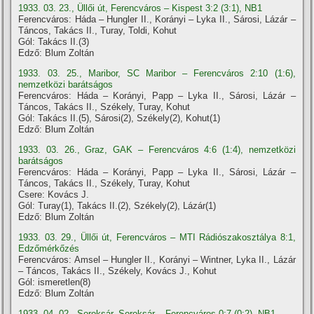
1933. 03. 23., Üllői út, Ferencváros – Kispest 3:2 (3:1), NB1
Ferencváros: Háda – Hungler II., Korányi – Lyka II., Sárosi, Lázár –
Táncos, Takács II., Turay, Toldi, Kohut
Gól: Takács II.(3)
Edző: Blum Zoltán
1933. 03. 25., Maribor, SC Maribor – Ferencváros 2:10 (1:6),
nemzetközi barátságos
Ferencváros: Háda – Korányi, Papp – Lyka II., Sárosi, Lázár –
Táncos, Takács II., Székely, Turay, Kohut
Gól: Takács II.(5), Sárosi(2), Székely(2), Kohut(1)
Edző: Blum Zoltán
1933. 03. 26., Graz, GAK – Ferencváros 4:6 (1:4), nemzetközi
barátságos
Ferencváros: Háda – Korányi, Papp – Lyka II., Sárosi, Lázár –
Táncos, Takács II., Székely, Turay, Kohut
Csere: Kovács J.
Gól: Turay(1), Takács II.(2), Székely(2), Lázár(1)
Edző: Blum Zoltán
1933. 03. 29., Üllői út, Ferencváros – MTI Rádiószakosztálya 8:1,
Edzőmérkőzés
Ferencváros: Amsel – Hungler II., Korányi – Wintner, Lyka II., Lázár
– Táncos, Takács II., Székely, Kovács J., Kohut
Gól: ismeretlen(8)
Edző: Blum Zoltán
1933. 04. 02., Soroksár, Soroksár – Ferencváros 0:7 (0:2), NB1