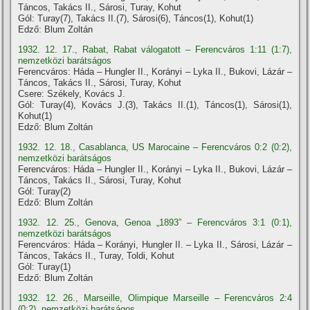
Táncos, Takács II., Sárosi, Turay, Kohut
Gól: Turay(7), Takács II.(7), Sárosi(6), Táncos(1), Kohut(1)
Edző: Blum Zoltán
1932. 12. 17., Rabat, Rabat válogatott – Ferencváros 1:11 (1:7),
nemzetközi barátságos
Ferencváros: Háda – Hungler II., Korányi – Lyka II., Bukovi, Lázár –
Táncos, Takács II., Sárosi, Turay, Kohut
Csere: Székely, Kovács J.
Gól: Turay(4), Kovács J.(3), Takács II.(1), Táncos(1), Sárosi(1),
Kohut(1)
Edző: Blum Zoltán
1932. 12. 18., Casablanca, US Marocaine – Ferencváros 0:2 (0:2),
nemzetközi barátságos
Ferencváros: Háda – Hungler II., Korányi – Lyka II., Bukovi, Lázár –
Táncos, Takács II., Sárosi, Turay, Kohut
Gól: Turay(2)
Edző: Blum Zoltán
1932. 12. 25., Genova, Genoa „1893” – Ferencváros 3:1 (0:1),
nemzetközi barátságos
Ferencváros: Háda – Korányi, Hungler II. – Lyka II., Sárosi, Lázár –
Táncos, Takács II., Turay, Toldi, Kohut
Gól: Turay(1)
Edző: Blum Zoltán
1932. 12. 26., Marseille, Olimpique Marseille – Ferencváros 2:4
(0:2), nemzetközi barátságos