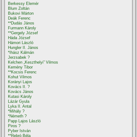
Berkessy Elemér
Blum Zoltán
Bukovi Márton
Deák Ferenc
**Dudás János
Furmann Károly
**Gergely József
Háda József
Hámori László
Hungler II. János
*Ihász Kálmán
Jerzsabek ?
Kelchen „Keszthelyi” Vilmos
Kemény Tibor
**Kocsis Ferenc
Kohut Vilmos
Korányi Lajos
Kovács II. ?
Kovács János
Kutasi Károly
Lázár Gyula
Lyka II. Antal
*Mihály ?
*Németh ?
Papp Lajos László
Piros ?
Pyber István
**Rebró Béla