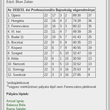
Edző: Blum Zoltán
Az 1932/33. évi Professzionális Bajnokság végeredménye
1. Újpest
22
17
3
2
89:30
37
2. Hungária
22
16
4
2
74:28
36
3. Ferencváros
22
16
3
3
80:22
35
4. III. ker.
22
11
4
7
49:39
26
5. Budai 11
22
10
5
7
41:43
25
6. Bocskai
22
9
5
8
40:35
23
7. Kispest
22
6
7
9
40:55
19
8. Szeged
22
7
5
10
32:47
19
9. Attila
22
6
1
15
30:50
13
10. Nemzeti
22
4
5
13
32:62
13
11. Somogy
22
3
3
16
25:63
9
12. Soroksár
22
3
3
16
27:85
9
*próbajátékosok
**vegyes mérkőzésen pályára lépő nem Ferencváros-játékosok
Pályára léptek:
Amsel Ignác
Balassa Béla
Barna Sándor