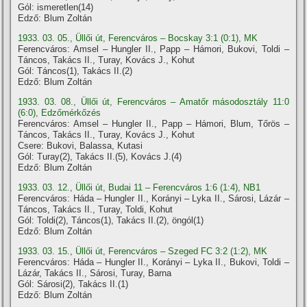
Gól: ismeretlen(14)
Edző: Blum Zoltán
1933. 03. 05., Üllői út, Ferencváros – Bocskay 3:1 (0:1), MK
Ferencváros: Amsel – Hungler II., Papp – Hámori, Bukovi, Toldi –
Táncos, Takács II., Turay, Kovács J., Kohut
Gól: Táncos(1), Takács II.(2)
Edző: Blum Zoltán
1933. 03. 08., Üllői út, Ferencváros – Amatőr másodosztály 11:0
(6:0), Edzőmérkőzés
Ferencváros: Amsel – Hungler II., Papp – Hámori, Blum, Tőrös –
Táncos, Takács II., Turay, Kovács J., Kohut
Csere: Bukovi, Balassa, Kutasi
Gól: Turay(2), Takács II.(5), Kovács J.(4)
Edző: Blum Zoltán
1933. 03. 12., Üllői út, Budai 11 – Ferencváros 1:6 (1:4), NB1
Ferencváros: Háda – Hungler II., Korányi – Lyka II., Sárosi, Lázár –
Táncos, Takács II., Turay, Toldi, Kohut
Gól: Toldi(2), Táncos(1), Takács II.(2), öngól(1)
Edző: Blum Zoltán
1933. 03. 15., Üllői út, Ferencváros – Szeged FC 3:2 (1:2), MK
Ferencváros: Háda – Hungler II., Korányi – Lyka II., Bukovi, Toldi –
Lázár, Takács II., Sárosi, Turay, Barna
Gól: Sárosi(2), Takács II.(1)
Edző: Blum Zoltán