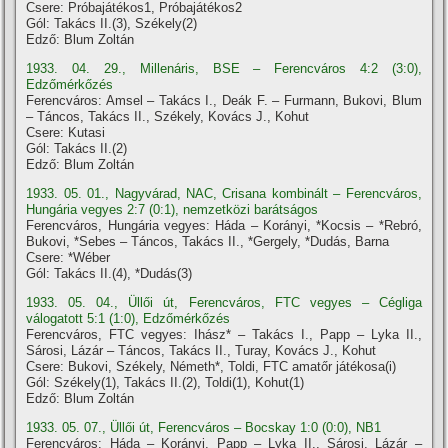
Csere: Próbajátékos1, Próbajátékos2
Gól: Takács II.(3), Székely(2)
Edző: Blum Zoltán
1933. 04. 29., Millenáris, BSE – Ferencváros 4:2 (3:0),
Edzőmérkőzés
Ferencváros: Amsel – Takács I., Deák F. – Furmann, Bukovi, Blum
– Táncos, Takács II., Székely, Kovács J., Kohut
Csere: Kutasi
Gól: Takács II.(2)
Edző: Blum Zoltán
1933. 05. 01., Nagyvárad, NAC, Crisana kombinált – Ferencváros,
Hungária vegyes 2:7 (0:1), nemzetközi barátságos
Ferencváros, Hungária vegyes: Háda – Korányi, *Kocsis – *Rebró,
Bukovi, *Sebes – Táncos, Takács II., *Gergely, *Dudás, Barna
Csere: *Wéber
Gól: Takács II.(4), *Dudás(3)
1933. 05. 04., Üllői út, Ferencváros, FTC vegyes – Cégliga
válogatott 5:1 (1:0), Edzőmérkőzés
Ferencváros, FTC vegyes: Ihász* – Takács I., Papp – Lyka II.,
Sárosi, Lázár – Táncos, Takács II., Turay, Kovács J., Kohut
Csere: Bukovi, Székely, Németh*, Toldi, FTC amatőr játékosa(i)
Gól: Székely(1), Takács II.(2), Toldi(1), Kohut(1)
Edző: Blum Zoltán
1933. 05. 07., Üllői út, Ferencváros – Bocskay 1:0 (0:0), NB1
Ferencváros: Háda – Korányi, Papp – Lyka II., Sárosi, Lázár –