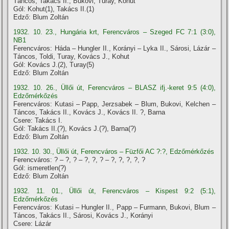
Táncos, Takács II., Bukovi, Turay, Kohut
Gól: Kohut(1), Takács II.(1)
Edző: Blum Zoltán
1932. 10. 23., Hungária krt, Ferencváros – Szeged FC 7:1 (3:0),
NB1
Ferencváros: Háda – Hungler II., Korányi – Lyka II., Sárosi, Lázár –
Táncos, Toldi, Turay, Kovács J., Kohut
Gól: Kovács J.(2), Turay(5)
Edző: Blum Zoltán
1932. 10. 26., Üllői út, Ferencváros – BLASZ ifj.-keret 9:5 (4:0),
Edzőmérkőzés
Ferencváros: Kutasi – Papp, Jerzsabek – Blum, Bukovi, Kelchen –
Táncos, Takács II., Kovács J., Kovács II. ?, Barna
Csere: Takács I.
Gól: Takács II.(?), Kovács J.(?), Barna(?)
Edző: Blum Zoltán
1932. 10. 30., Üllői út, Ferencváros – Füzfői AC ?:?, Edzőmérkőzés
Ferencváros: ? – ?, ? – ?, ?, ? – ?, ?, ?, ?, ?
Gól: ismeretlen(?)
Edző: Blum Zoltán
1932. 11. 01., Üllői út, Ferencváros – Kispest 9:2 (5:1),
Edzőmérkőzés
Ferencváros: Kutasi – Hungler II., Papp – Furmann, Bukovi, Blum –
Táncos, Takács II., Sárosi, Kovács J., Korányi
Csere: Lázár