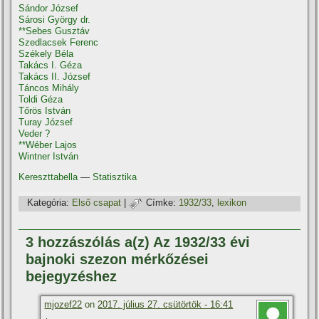
Sándor József
Sárosi György dr.
**Sebes Gusztáv
Szedlacsek Ferenc
Székely Béla
Takács I. Géza
Takács II. József
Táncos Mihály
Toldi Géza
Tőrös István
Turay József
Veder ?
**Wéber Lajos
Wintner István
Kereszttabella
—
Statisztika
Kategória:
Első csapat
|
Címke:
1932/33
,
lexikon
3 hozzászólás a(z) Az 1932/33 évi
bajnoki szezon mérkőzései
bejegyzéshez
mjozef22
on
2017. július 27. csütörtök - 16:41