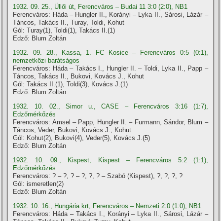
1932. 09. 25., Üllői út, Ferencváros – Budai 11 3:0 (2:0), NB1
Ferencváros: Háda – Hungler II., Korányi – Lyka II., Sárosi, Lázár –
Táncos, Takács II., Turay, Toldi, Kohut
Gól: Turay(1), Toldi(1), Takács II.(1)
Edző: Blum Zoltán
1932. 09. 28., Kassa, 1. FC Kosice – Ferencváros 0:5 (0:1),
nemzetközi barátságos
Ferencváros: Háda – Takács I., Hungler II. – Toldi, Lyka II., Papp –
Táncos, Takács II., Bukovi, Kovács J., Kohut
Gól: Takács II.(1), Toldi(3), Kovács J.(1)
Edző: Blum Zoltán
1932. 10. 02., Simor u., CASE – Ferencváros 3:16 (1:7),
Edzőmérkőzés
Ferencváros: Amsel – Papp, Hungler II. – Furmann, Sándor, Blum –
Táncos, Veder, Bukovi, Kovács J., Kohut
Gól: Kohut(2), Bukovi(4), Veder(5), Kovács J.(5)
Edző: Blum Zoltán
1932. 10. 09., Kispest, Kispest – Ferencváros 5:2 (1:1),
Edzőmérkőzés
Ferencváros: ? – ?, ? – ?, ?, ? – Szabó (Kispest), ?, ?, ?, ?
Gól: ismeretlen(2)
Edző: Blum Zoltán
1932. 10. 16., Hungária krt, Ferencváros – Nemzeti 2:0 (1:0), NB1
Ferencváros: Háda – Takács I., Korányi – Lyka II., Sárosi, Lázár –