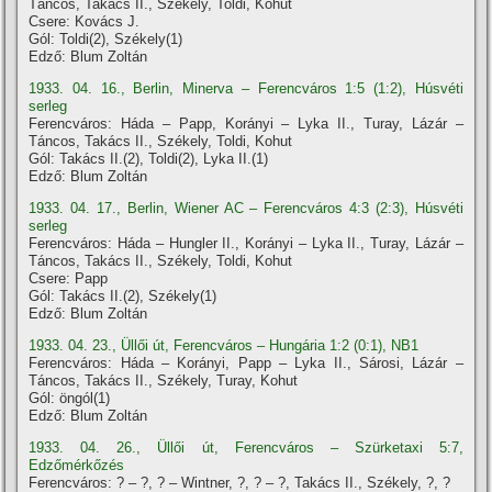
Táncos, Takács II., Székely, Toldi, Kohut
Csere: Kovács J.
Gól: Toldi(2), Székely(1)
Edző: Blum Zoltán
1933. 04. 16., Berlin, Minerva – Ferencváros 1:5 (1:2), Húsvéti
serleg
Ferencváros: Háda – Papp, Korányi – Lyka II., Turay, Lázár –
Táncos, Takács II., Székely, Toldi, Kohut
Gól: Takács II.(2), Toldi(2), Lyka II.(1)
Edző: Blum Zoltán
1933. 04. 17., Berlin, Wiener AC – Ferencváros 4:3 (2:3), Húsvéti
serleg
Ferencváros: Háda – Hungler II., Korányi – Lyka II., Turay, Lázár –
Táncos, Takács II., Székely, Toldi, Kohut
Csere: Papp
Gól: Takács II.(2), Székely(1)
Edző: Blum Zoltán
1933. 04. 23., Üllői út, Ferencváros – Hungária 1:2 (0:1), NB1
Ferencváros: Háda – Korányi, Papp – Lyka II., Sárosi, Lázár –
Táncos, Takács II., Székely, Turay, Kohut
Gól: öngól(1)
Edző: Blum Zoltán
1933. 04. 26., Üllői út, Ferencváros – Szürketaxi 5:7,
Edzőmérkőzés
Ferencváros: ? – ?, ? – Wintner, ?, ? – ?, Takács II., Székely, ?, ?