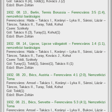
Gól: Takács II.(4), Toldi(1), Kovács J.(2)
Edző: Blum Zoltán
1932. 08. 13., Berlin, Tennis Borussia – Ferencváros 3:5 (1:4),
nemzetközi barátságos
Ferencváros: Háda – Takács I., Korányi – Lyka II., Sárosi, Lázár –
Táncos, Takács II., Turay, Toldi, Kohut
Csere: Székely
Gól: Takács II.(3), Turay(1), Kohut(1)
Edző: Blum Zoltán
1932. 08. 14., Lipcse, Lipcse válogatott – Ferencváros 1:4 (1:1),
nemzetközi barátságos
Ferencváros: Háda – Takács I., Korányi – Lyka II., Sárosi, Lázár –
Táncos, Takács II., Turay, Kovács J., Kohut
Csere: Toldi, Székely
Gól: Turay(1), Toldi(1), Sárosi(1), Takács II.(1)
Edző: Blum Zoltán
1932. 08. 20., Bécs, Austria – Ferencváros 4:1 (2:0), Nemzetközi
Torna
Ferencváros: Amsel – Takács I., Korányi – Lyka II., Sárosi, Lázár –
Táncos, Takács II., Turay, Toldi, Kohut
Gól: Toldi(1)
Edző: Blum Zoltán
1932. 08. 21., Bécs, Servette – Ferencváros 5:3 (4:1), Nemzetközi
Torna
Ferencváros: Amsel – Takács I., Korányi – Lyka II., Bukovi, Lázár –