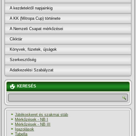
A kezdetektől napjainkig
A KK (Mitropa Cup) története
A Nemzeti Csapat mérkőzései
Cikktár
Könyvek, füzetek, újságok
Szerkesztőség
Adatkezelési Szabályzat
KERESÉS
Játékoskeret és szakmai stáb
Mérkőzések - NB I
Mérkőzések - NB III
Igazolások
Tabella