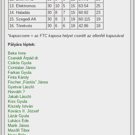
13. Elektromos
30
10
5
15
63:54
25
14. Haladás
30
8
7
15
60:92
23
15. Szegedi AK
30
8
3
19
60:115
19
16. Törekvés
30
6
6
18
42:86
18
*kapuscsere = az FTC kapusa helyet cserélt az ellenfél kapusával
Pályára léptek:
Beke Imre
Csanádi Árpád dr.
Csikós Gyula
Csintalan János
Farkas Gyula
Finta Károly
Fischer „Füstös” János
Gyetvai László
Horváth ?
Jakab László
Kiss Gyula
Kiszely István
Kovács II. József
Lázár Gyula
Lukács Ede
Marik János
Mezőfi Tibor