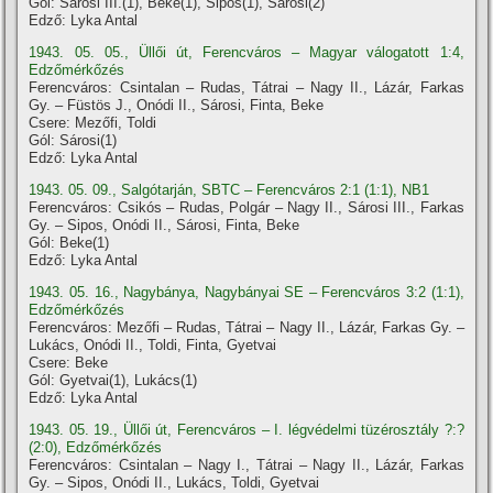
Gól: Sárosi III.(1), Beke(1), Sipos(1), Sárosi(2)
Edző: Lyka Antal
1943. 05. 05., Üllői út, Ferencváros – Magyar válogatott 1:4,
Edzőmérkőzés
Ferencváros: Csintalan – Rudas, Tátrai – Nagy II., Lázár, Farkas
Gy. – Füstös J., Onódi II., Sárosi, Finta, Beke
Csere: Mezőfi, Toldi
Gól: Sárosi(1)
Edző: Lyka Antal
1943. 05. 09., Salgótarján, SBTC – Ferencváros 2:1 (1:1), NB1
Ferencváros: Csikós – Rudas, Polgár – Nagy II., Sárosi III., Farkas
Gy. – Sipos, Onódi II., Sárosi, Finta, Beke
Gól: Beke(1)
Edző: Lyka Antal
1943. 05. 16., Nagybánya, Nagybányai SE – Ferencváros 3:2 (1:1),
Edzőmérkőzés
Ferencváros: Mezőfi – Rudas, Tátrai – Nagy II., Lázár, Farkas Gy. –
Lukács, Onódi II., Toldi, Finta, Gyetvai
Csere: Beke
Gól: Gyetvai(1), Lukács(1)
Edző: Lyka Antal
1943. 05. 19., Üllői út, Ferencváros – I. légvédelmi tüzérosztály ?:?
(2:0), Edzőmérkőzés
Ferencváros: Csintalan – Nagy I., Tátrai – Nagy II., Lázár, Farkas
Gy. – Sipos, Onódi II., Lukács, Toldi, Gyetvai