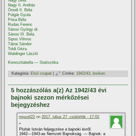
Nagy Béla
Nagy II. András
Ónodi II. Béla
Polgár Gyula
Pósa Béla
Rudas Ferenc
Sárosi György dr.
Sárosi III. Béla
Sipos Vilmos
Tátrai Sándor
Toldi Géza
Waldinger László
Kereszttabella
—
Statisztika
Kategória:
Első csapat
|
Címke:
1942/43
,
lexikon
5 hozzászólás a(z) Az 1942/43 évi
bajnoki szezon mérkőzései
bejegyzéshez
mjozef22
on
2017. július 27. csütörtök - 17:02
*
Pluhár István feljegyzése a bajnoki évről:
1942—1943-as Nemzeti Bajnokság. — Bajnok: a