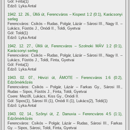
Gól: Finta(1)
Edző: Lyka Antal
1942. 12. 26., Üllői út, Ferencváros – Kispest 1:2 (0:1), Karácsonyi
serleg
Ferencváros: Csikós – Rudas, Polgár, Lázár – Sárosi III., Nagy II. –
Lukács, Füstös J., Onódi II., Toldi, Gyetvai
Gól: Toldi(1)
Edző: Lyka Antal
1942. 12. 27., Üllői út, Ferencváros – Szolnoki MÁV 1:2 (0:1),
Karácsonyi serleg
Ferencváros: Csikós – Rudas, Polgár, Lázár – Sárosi III., Nagy II. –
Lukács, Füstös J., Toldi, Finta, Gyetvai
Gól: Finta(1)
Edző: Lyka Antal
1943. 02. 07., Hévizi út, ÁMOTE – Ferencváros 1:6 (0:2),
Edzőmérkőzés
Ferencváros: Csikós – Polgár, Lázár – Farkas Gy., Sárosi III.,
Rudas – Sipos, Füstös J., Finta, Toldi, Gyetvai
Csere: Mezőfi, Lukács, Kiss Gy., Onódi II.
Gól: Sipos(1), Sárosi III.(1), Onódi II.(1), Lukács(2), Toldi(1)
Edző: Lyka Antal
1943. 02. 14., Szőnyi út, Z. Danuvia – Ferencváros 4:5 (1:1),
Edzőmérkőzés
Ferencváros: Csikós – Polgár, Lázár – Rudas, Sárosi III., Farkas
Gy. – Sipos, Sárosi, Toldi, Finta, Gyetvai