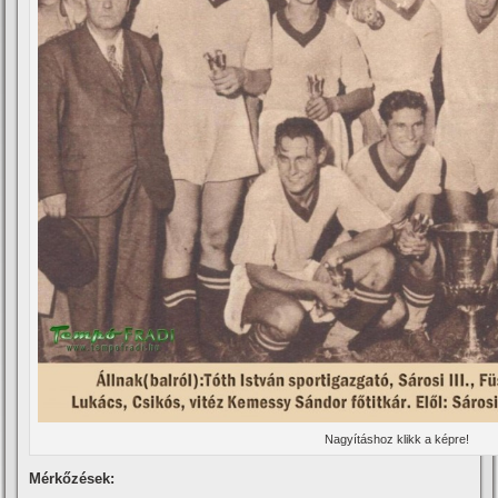
Nagyí­táshoz klikk a képre!
Mérkőzések: