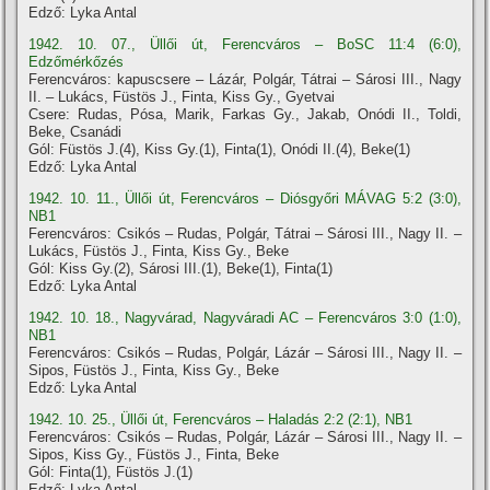
Edző: Lyka Antal
1942. 10. 07., Üllői út, Ferencváros – BoSC 11:4 (6:0),
Edzőmérkőzés
Ferencváros: kapuscsere – Lázár, Polgár, Tátrai – Sárosi III., Nagy
II. – Lukács, Füstös J., Finta, Kiss Gy., Gyetvai
Csere: Rudas, Pósa, Marik, Farkas Gy., Jakab, Onódi II., Toldi,
Beke, Csanádi
Gól: Füstös J.(4), Kiss Gy.(1), Finta(1), Onódi II.(4), Beke(1)
Edző: Lyka Antal
1942. 10. 11., Üllői út, Ferencváros – Diósgyőri MÁVAG 5:2 (3:0),
NB1
Ferencváros: Csikós – Rudas, Polgár, Tátrai – Sárosi III., Nagy II. –
Lukács, Füstös J., Finta, Kiss Gy., Beke
Gól: Kiss Gy.(2), Sárosi III.(1), Beke(1), Finta(1)
Edző: Lyka Antal
1942. 10. 18., Nagyvárad, Nagyváradi AC – Ferencváros 3:0 (1:0),
NB1
Ferencváros: Csikós – Rudas, Polgár, Lázár – Sárosi III., Nagy II. –
Sipos, Füstös J., Finta, Kiss Gy., Beke
Edző: Lyka Antal
1942. 10. 25., Üllői út, Ferencváros – Haladás 2:2 (2:1), NB1
Ferencváros: Csikós – Rudas, Polgár, Lázár – Sárosi III., Nagy II. –
Sipos, Kiss Gy., Füstös J., Finta, Beke
Gól: Finta(1), Füstös J.(1)
Edző: Lyka Antal