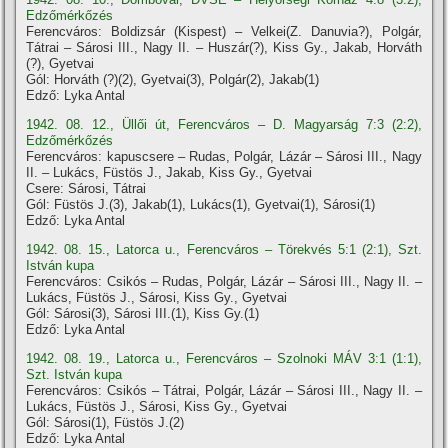
Edzőmérkőzés
Ferencváros: Boldizsár (Kispest) – Velkei(Z. Danuvia?), Polgár,
Tátrai – Sárosi III., Nagy II. – Huszár(?), Kiss Gy., Jakab, Horváth
(?), Gyetvai
Gól: Horváth (?)(2), Gyetvai(3), Polgár(2), Jakab(1)
Edző: Lyka Antal
1942. 08. 12., Üllői út, Ferencváros – D. Magyarság 7:3 (2:2),
Edzőmérkőzés
Ferencváros: kapuscsere – Rudas, Polgár, Lázár – Sárosi III., Nagy
II. – Lukács, Füstös J., Jakab, Kiss Gy., Gyetvai
Csere: Sárosi, Tátrai
Gól: Füstös J.(3), Jakab(1), Lukács(1), Gyetvai(1), Sárosi(1)
Edző: Lyka Antal
1942. 08. 15., Latorca u., Ferencváros – Törekvés 5:1 (2:1), Szt.
István kupa
Ferencváros: Csikós – Rudas, Polgár, Lázár – Sárosi III., Nagy II. –
Lukács, Füstös J., Sárosi, Kiss Gy., Gyetvai
Gól: Sárosi(3), Sárosi III.(1), Kiss Gy.(1)
Edző: Lyka Antal
1942. 08. 19., Latorca u., Ferencváros – Szolnoki MÁV 3:1 (1:1),
Szt. István kupa
Ferencváros: Csikós – Tátrai, Polgár, Lázár – Sárosi III., Nagy II. –
Lukács, Füstös J., Sárosi, Kiss Gy., Gyetvai
Gól: Sárosi(1), Füstös J.(2)
Edző: Lyka Antal