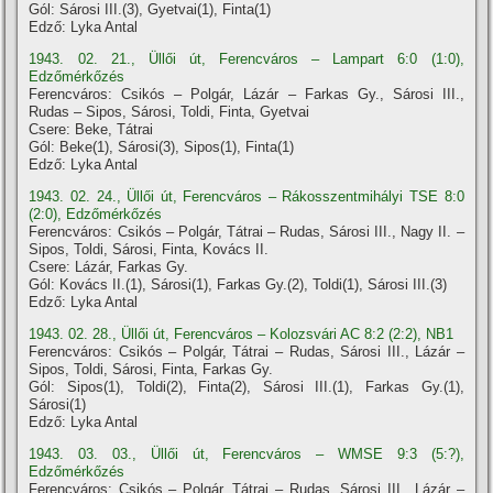
Gól: Sárosi III.(3), Gyetvai(1), Finta(1)
Edző: Lyka Antal
1943. 02. 21., Üllői út, Ferencváros – Lampart 6:0 (1:0),
Edzőmérkőzés
Ferencváros: Csikós – Polgár, Lázár – Farkas Gy., Sárosi III.,
Rudas – Sipos, Sárosi, Toldi, Finta, Gyetvai
Csere: Beke, Tátrai
Gól: Beke(1), Sárosi(3), Sipos(1), Finta(1)
Edző: Lyka Antal
1943. 02. 24., Üllői út, Ferencváros – Rákosszentmihályi TSE 8:0
(2:0), Edzőmérkőzés
Ferencváros: Csikós – Polgár, Tátrai – Rudas, Sárosi III., Nagy II. –
Sipos, Toldi, Sárosi, Finta, Kovács II.
Csere: Lázár, Farkas Gy.
Gól: Kovács II.(1), Sárosi(1), Farkas Gy.(2), Toldi(1), Sárosi III.(3)
Edző: Lyka Antal
1943. 02. 28., Üllői út, Ferencváros – Kolozsvári AC 8:2 (2:2), NB1
Ferencváros: Csikós – Polgár, Tátrai – Rudas, Sárosi III., Lázár –
Sipos, Toldi, Sárosi, Finta, Farkas Gy.
Gól: Sipos(1), Toldi(2), Finta(2), Sárosi III.(1), Farkas Gy.(1),
Sárosi(1)
Edző: Lyka Antal
1943. 03. 03., Üllői út, Ferencváros – WMSE 9:3 (5:?),
Edzőmérkőzés
Ferencváros: Csikós – Polgár, Tátrai – Rudas, Sárosi III., Lázár –