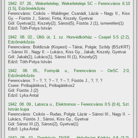
1942. 07. 26., Wekerletelep, Wekerletelepi SC – Ferencváros 6:10
(1:5), Edzőmérkőzés
Ferencváros: Csikós – Waldinger, Csanádi, Lázár – Nagy II., Kiss
Gy. – Füstös J., Sárosi, Finta, Kiszely, Gyetvai
Gól: Gyetvai(1), Kiszely(2), Sárosi(5), Füstös J.(1), ismeretlen(1)
Edző: Tóth-Potya István
1942. 08. 02., Üllői út, 1. sz. Honvédkórház – Csepel 5:5 (2:2),
Edzőmérkőzés
Ferencváros: Boldizsár (Kispest) – Tátrai, Polgár, Sződy (BSzKRT)
– Sárosi III., Nagy II. – Lukács, Kiss Gy., Jakab, Kiszely, Gyetvai
Gól: Jakab(1), Lukács(1), Sárosi III.(1), Kiszely(2)
Edző: Tóth-Potya István
1942. 08. 05., Forinyák u., Ferencváros – OeSC 2:0,
Edzőmérkőzés
Ferencváros: ? – ?, ?, ? – ?, ? – ?, Füstös J., ?, ?, ?
Csere: Próbajátékos1, Próbajátékos2
Gól: Füstös J.(2)
Edző: Lyka Antal
1942. 08. 09., Latorca u., Elektromos – Ferencváros 0:5 (0:4), Szt.
István kupa
Ferencváros: Csikós – Rudas, Polgár, Lázár – Sárosi III., Nagy II. –
Lukács, Füstös J., Sárosi, Kiss Gy., Gyetvai
Gól: Sárosi III.(2), Sárosi(2), Gyetvai(1)
Edző: Lyka Antal
1942. 08. 10., Dombóvár, DVSE – Helyőrségi Kórház 4:8 (3:2),