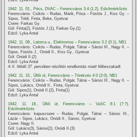
1942. 11. 01., Pécs, DVAC – Ferencváros 3:4 (1:2), Edzőmérkőzés
Ferencváros: Csikós – Rudas, Marik, Pósa – Füstös J., Kiss Gy. –
Sipos, Toldi, Finta, Beke, Gyetvai
Csere: Farkas Gy.
Gól: Finta(2), Füstös J.(1), Farkas Gy.(1)
Edző: Lyka Antal
1942. 11. 08., Latorca u., Elektromos – Ferencváros 3:2 (0:1), NB1
Ferencváros: Csikós – Rudas, Polgár, Tátrai – Sárosi III., Nagy II. –
Sipos, Füstös J., Onódi II., Kiss Gy., Gyetvai
Gól: Onódi II.(2)
Edző: Lyka Antal
A II. félidő 37. percében nézőtéri rendbontás miatt félbeszakadt.
1942. 11. 15., Üllői út, Ferencváros – Törekvés 4:0 (3:0), NB1
Ferencváros: Csikós – Rudas, Polgár, Tátrai – Sárosi III., Nagy II. –
Sipos, Lukács, Onódi II., Finta, Gyetvai
Gól: Sipos(1), Onódi II.(2), Finta(1)
Edző: Lyka Antal
1942. 11. 18., Üllői út, Ferencváros – VaSC 8:1 (?:?),
Edzőmérkőzés
Ferencváros: kapuscsere – Rudas, Polgár, Tátrai – Sárosi III.,
Lázár – Sipos, Lukács, Onódi II., Sárosi, Gyetvai
Csere: Nagy II.
Gól: Lukács(3), Sárosi(2), Onódi II.(3)
Edző: Lyka Antal