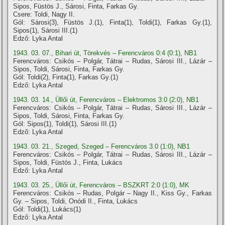
Sipos, Füstös J., Sárosi, Finta, Farkas Gy.
Csere: Toldi, Nagy II.
Gól: Sárosi(3), Füstös J.(1), Finta(1), Toldi(1), Farkas Gy.(1),
Sipos(1), Sárosi III.(1)
Edző: Lyka Antal
1943. 03. 07., Bihari út, Törekvés – Ferencváros 0:4 (0:1), NB1
Ferencváros: Csikós – Polgár, Tátrai – Rudas, Sárosi III., Lázár –
Sipos, Toldi, Sárosi, Finta, Farkas Gy.
Gól: Toldi(2), Finta(1), Farkas Gy.(1)
Edző: Lyka Antal
1943. 03. 14., Üllői út, Ferencváros – Elektromos 3:0 (2:0), NB1
Ferencváros: Csikós – Polgár, Tátrai – Rudas, Sárosi III., Lázár –
Sipos, Toldi, Sárosi, Finta, Farkas Gy.
Gól: Sipos(1), Toldi(1), Sárosi III.(1)
Edző: Lyka Antal
1943. 03. 21., Szeged, Szeged – Ferencváros 3.0 (1:0), NB1
Ferencváros: Csikós – Polgár, Tátrai – Rudas, Sárosi III., Lázár –
Sipos, Toldi, Füstös J., Finta, Lukács
Edző: Lyka Antal
1943. 03. 25., Üllői út, Ferencváros – BSZKRT 2:0 (1:0), MK
Ferencváros: Csikós – Rudas, Polgár – Nagy II., Kiss Gy., Farkas
Gy. – Sipos, Toldi, Onódi II., Finta, Lukács
Gól: Toldi(1), Lukács(1)
Edző: Lyka Antal