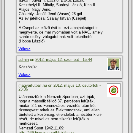
István, Jávor II. László, Bakos László,
Keszthelyi II. Mihály, Surányi László, Kiss II.
Alajos, Nagy Jenő.
Gólkirály: Jenőfi Jenő (Vasas) 26 gól
Az év játékosa: Szalay István (Csepel)
*
A Csepel az előző évit is, ezt a bajnokságot is
megnyerte, de már nyomában volt a NAC, amely
szinte erdélyi válogatottnak volt tekinthető.
(Hoppe László)
Válasz
admin
on
2012. május 12. szombat - 15:44
Köszönjük.
Válasz
magyarfutball.hu
on
2012. május 10. csütörtök -
23:36
Utánanéztünk a Nemzeti Sportban, azt í­rják,
hogy a második félidő 37. percében lefújták,
miután 2:1-es Ferencvárosi vezetés után két
tizenegyest adtak az Elektromosnak, ami ellen
tüntetett a közönség, elrendelték a nézőtér kiürí­
tését, de mivel ez nem sikerült lefújták a
mérkőzést.
Nemzeti Sport 1942.11.09:
http://i46.tinypic.com/bfnk8y.jpg