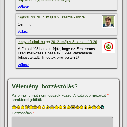
Válasz
K@rcsi
on
2012. május 9. szerda - 09:26
Semmit.
Válasz
magyarfutball.hu
on
2012. május 8. kedd - 19:26
A Futball ’93-ban azt í­rják, hogy az Elektromos –
Fradi mérkőzés a hazaiak 3:2-es vezetésénél
félbeszakadt. Ti tudtok erről valamit?
Válasz
Vélemény, hozzászólás?
Az e-mail címet nem tesszük közzé.
A kötelező mezőket
*
karakterrel jelöltük
Hozzászólás
*