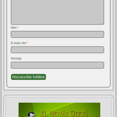
Név
*
E-mail cím
*
Honlap