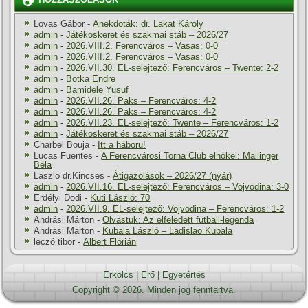
Lovas Gábor
-
Anekdoták: dr. Lakat Károly
admin
-
Játékoskeret és szakmai stáb – 2026/27
admin
-
2026.VIII.2. Ferencváros – Vasas: 0-0
admin
-
2026.VIII.2. Ferencváros – Vasas: 0-0
admin
-
2026.VII.30. EL-selejtező: Ferencváros – Twente: 2-2
admin
-
Botka Endre
admin
-
Bamidele Yusuf
admin
-
2026.VII.26. Paks – Ferencváros: 4-2
admin
-
2026.VII.26. Paks – Ferencváros: 4-2
admin
-
2026.VII.23. EL-selejtező: Twente – Ferencváros: 1-2
admin
-
Játékoskeret és szakmai stáb – 2026/27
Charbel Bouja
-
Itt a háboru!
Lucas Fuentes
-
A Ferencvárosi Torna Club elnökei: Mailinger
Béla
Laszlo dr.Kincses
-
Átigazolások – 2026/27 (nyár)
admin
-
2026.VII.16. EL-selejtező: Ferencváros – Vojvodina: 3-0
Erdélyi Dodi
-
Kuti László: 70
admin
-
2026.VII.9. EL-selejtező: Vojvodina – Ferencváros: 1-2
Andrási Márton
-
Olvastuk: Az elfeledett futball-legenda
Andrasi Marton
-
Kubala László – Ladislao Kubala
leczó tibor
-
Albert Flórián
Erkölcs
|
Erő
|
Egyetértés
Copyright © 2026. Minden jog fenntartva.