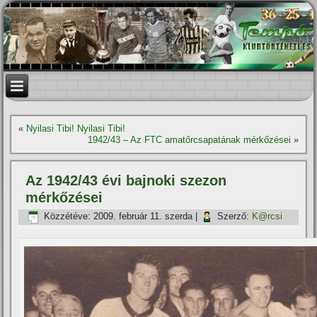
«
Nyilasi Tibi! Nyilasi Tibi!
1942/43 – Az FTC amatőrcsapatának mérkőzései
»
Az 1942/43 évi bajnoki szezon
mérkőzései
Közzétéve:
2009. február 11. szerda
|
Szerző:
K@rcsi