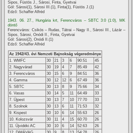
Sipos, Füstös J., Sárosi, Finta, Gyetvai
Gól: Sárosi(1), Sárosi III.(1), Finta(1), Füstös J.(1)
Edző: Schaffer Alfréd
1943. 06. 27., Hungária krt, Ferencváros – SBTC 3:0 (1:0), MK
döntő
Ferencváros: Csikós – Rudas, Tátrai – Nagy II., Sárosi III., Lázár –
Sipos, Sárosi, Onódi II., Finta, Gyetvai
Gól: Sárosi(2), Onódi II.(1)
Edző: Schaffer Alfréd
Az 1942/43. évi Nemzeti Bajnokság végeredménye
1. WMFC
30
21
3
6
90:51
45
2. Nagyvárad
30
19
4
7
85:49
42
3. Ferencváros
30
15
6
9
84:51
36
4. Gamma
30
12
12
6
67:49
36
5. SBTC
30
13
8
9
75:66
34
6. Vasas
30
14
5
11
64:49
33
7. Újpest
30
13
7
10
77:70
33
8. Szolnok
30
13
6
11
71:53
32
9. Kispest
30
10
6
14
55:63
26
10. Kolozsvár
30
11
4
15
60:70
26
11. Újvidéki AC
30
10
6
14
52:63
26
12. DiMÁVAG
30
9
8
13
54:78
26