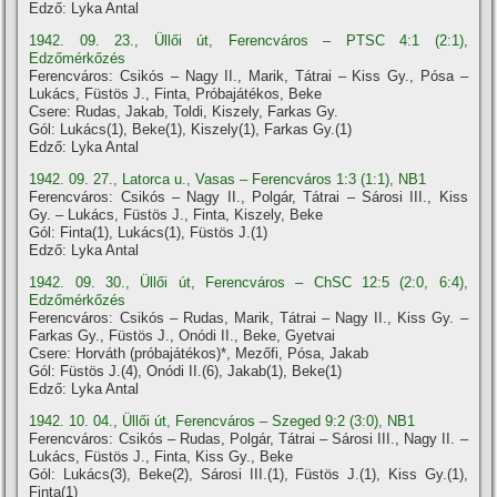
Edző: Lyka Antal
1942. 09. 23., Üllői út, Ferencváros – PTSC 4:1 (2:1),
Edzőmérkőzés
Ferencváros: Csikós – Nagy II., Marik, Tátrai – Kiss Gy., Pósa –
Lukács, Füstös J., Finta, Próbajátékos, Beke
Csere: Rudas, Jakab, Toldi, Kiszely, Farkas Gy.
Gól: Lukács(1), Beke(1), Kiszely(1), Farkas Gy.(1)
Edző: Lyka Antal
1942. 09. 27., Latorca u., Vasas – Ferencváros 1:3 (1:1), NB1
Ferencváros: Csikós – Nagy II., Polgár, Tátrai – Sárosi III., Kiss
Gy. – Lukács, Füstös J., Finta, Kiszely, Beke
Gól: Finta(1), Lukács(1), Füstös J.(1)
Edző: Lyka Antal
1942. 09. 30., Üllői út, Ferencváros – ChSC 12:5 (2:0, 6:4),
Edzőmérkőzés
Ferencváros: Csikós – Rudas, Marik, Tátrai – Nagy II., Kiss Gy. –
Farkas Gy., Füstös J., Onódi II., Beke, Gyetvai
Csere: Horváth (próbajátékos)*, Mezőfi, Pósa, Jakab
Gól: Füstös J.(4), Onódi II.(6), Jakab(1), Beke(1)
Edző: Lyka Antal
1942. 10. 04., Üllői út, Ferencváros – Szeged 9:2 (3:0), NB1
Ferencváros: Csikós – Rudas, Polgár, Tátrai – Sárosi III., Nagy II. –
Lukács, Füstös J., Finta, Kiss Gy., Beke
Gól: Lukács(3), Beke(2), Sárosi III.(1), Füstös J.(1), Kiss Gy.(1),
Finta(1)