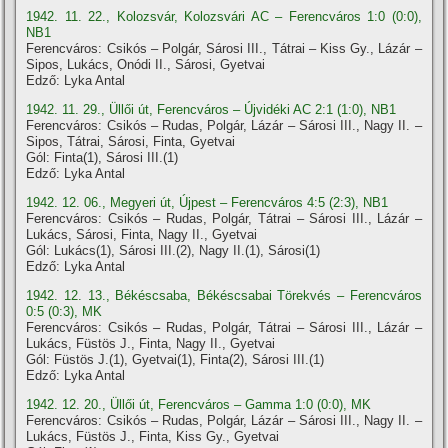
1942. 11. 22., Kolozsvár, Kolozsvári AC – Ferencváros 1:0 (0:0),
NB1
Ferencváros: Csikós – Polgár, Sárosi III., Tátrai – Kiss Gy., Lázár –
Sipos, Lukács, Onódi II., Sárosi, Gyetvai
Edző: Lyka Antal
1942. 11. 29., Üllői út, Ferencváros – Újvidéki AC 2:1 (1:0), NB1
Ferencváros: Csikós – Rudas, Polgár, Lázár – Sárosi III., Nagy II. –
Sipos, Tátrai, Sárosi, Finta, Gyetvai
Gól: Finta(1), Sárosi III.(1)
Edző: Lyka Antal
1942. 12. 06., Megyeri út, Újpest – Ferencváros 4:5 (2:3), NB1
Ferencváros: Csikós – Rudas, Polgár, Tátrai – Sárosi III., Lázár –
Lukács, Sárosi, Finta, Nagy II., Gyetvai
Gól: Lukács(1), Sárosi III.(2), Nagy II.(1), Sárosi(1)
Edző: Lyka Antal
1942. 12. 13., Békéscsaba, Békéscsabai Törekvés – Ferencváros
0:5 (0:3), MK
Ferencváros: Csikós – Rudas, Polgár, Tátrai – Sárosi III., Lázár –
Lukács, Füstös J., Finta, Nagy II., Gyetvai
Gól: Füstös J.(1), Gyetvai(1), Finta(2), Sárosi III.(1)
Edző: Lyka Antal
1942. 12. 20., Üllői út, Ferencváros – Gamma 1:0 (0:0), MK
Ferencváros: Csikós – Rudas, Polgár, Lázár – Sárosi III., Nagy II. –
Lukács, Füstös J., Finta, Kiss Gy., Gyetvai