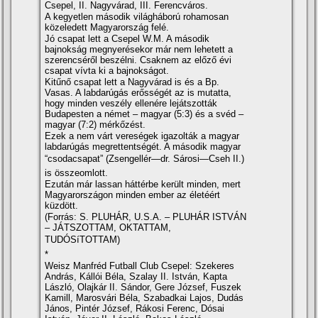
Csepel, II. Nagyvárad, III. Ferencváros.
A kegyetlen második világháború rohamosan
közeledett Magyarország felé.
Jó csapat lett a Csepel W.M. A második
bajnokság megnyerésekor már nem lehetett a
szerencséről beszélni. Csaknem az előző évi
csapat ví­vta ki a bajnokságot.
Kitűnő csapat lett a Nagyvárad is és a Bp.
Vasas. A labdarúgás erősségét az is mutatta,
hogy minden veszély ellenére lejátszották
Budapesten a német – magyar (5:3) és a svéd –
magyar (7:2) mérkőzést.
Ezek a nem várt vereségek igazolták a magyar
labdarúgás megrettentségét. A második magyar
“csodacsapat” (Zsengellér—dr. Sárosi—Cseh II.)
is összeomlott.
Ezután már lassan háttérbe került minden, mert
Magyarországon minden ember az életéért
küzdött.
(Forrás: S. PLUHÁR, U.S.A. – PLUHÁR ISTVÁN
– JÁTSZOTTAM, OKTATTAM,
TUDÓSíTOTTAM)
*
Weisz Manfréd Futball Club Csepel: Szekeres
András, Kállói Béla, Szalay II. István, Kapta
László, Olajkár II. Sándor, Gere József, Fuszek
Kamill, Marosvári Béla, Szabadkai Lajos, Dudás
János, Pintér József, Rákosi Ferenc, Dósai