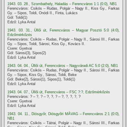
1943. 03. 28., Szombathely, Haladás – Ferencváros 1:1 (0:0), NB1
Ferencváros: Csikós – Rudas, Polgár – Nagy II., Kiss Gy., Farkas
Gy. – Sipos, Toldi, Onódi II., Finta, Lukács
Gól: Toldi(1)
Edző: Lyka Antal
1943. 03. 31., Üllői út, Ferencváros – Magyar Posztó 5:0 (4:0),
Edzőmérkőzés
Ferencváros: Csikós – Rudas, Polgár – Nagy II., Sárosi III., Farkas
Gy. – Sipos, Toldi, Sárosi, Kiss Gy., Kovács II.
Csere: Gyetvai
Gól: Sárosi(3), Sipos(2)
Edző: Lyka Antal
1943. 04. 04., Üllői út, Ferencváros – Nagyváradi AC 5:0 (2:0), NB1
Ferencváros: Csikós – Rudas, Polgár – Nagy II., Sárosi III., Farkas
Gy. – Sipos, Kiss Gy., Sárosi, Toldi, Beke
Gól: Beke(2), Sárosi(1), Sipos(1), Toldi(1)
Edző: Lyka Antal
1943. 04. 07., Üllői út, Ferencváros – FSC ?:?, Edzőmérkőzés
Ferencváros: ? – ?, ? – ?, ?, ? – ?, ?, ?, ?, ?
Csere: Gyetvai
Edző: Lyka Antal
1943. 04. 11., Diósgyőr, Diósgyőri MÁVAG – Ferencváros 2:1 (0:0),
NB1
Ferencváros: Csikós – Tátrai, Polgár – Nagy II., Sárosi III., Farkas