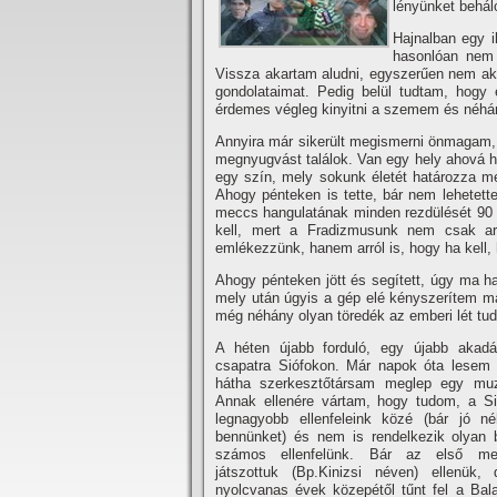
lényünket behál
Hajnalban egy i
hasonlóan nem 
Vissza akartam aludni, egyszerűen nem aka
gondolataimat. Pedig belül tudtam, hogy
érdemes végleg kinyitni a szemem és néhány 
Annyira már sikerült megismerni önmagam, h
megnyugvást találok. Van egy hely ahová ha 
egy szí­n, mely sokunk életét határozza m
Ahogy pénteken is tette, bár nem lehetet
meccs hangulatának minden rezdülését 90 per
kell, mert a Fradizmusunk nem csak arr
emlékezzünk, hanem arról is, hogy ha kell, h
Ahogy pénteken jött és segí­tett, úgy ma ha
mely után úgyis a gép elé kényszerí­tem m
még néhány olyan töredék az emberi lét tu
A héten újabb forduló, egy újabb akadá
csapatra Siófokon. Már napok óta lesem 
hátha szerkesztőtársam meglep egy muze
Annak ellenére vártam, hogy tudom, a Si
legnagyobb ellenfeleink közé (bár jó né
bennünket) és nem is rendelkezik olyan b
számos ellenfelünk. Bár az első me
játszottuk (Bp.Kinizsi néven) ellenük
nyolcvanas évek közepétől tűnt fel a Bala