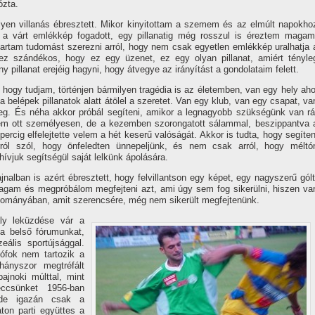
ózta.
lyen villanás ébresztett. Mikor kinyitottam a szemem és az elmúlt napokho
a várt emlékkép fogadott, egy pillanatig még rosszul is éreztem magam
rtam tudomást szerezni arról, hogy nem csak egyetlen emlékkép uralhatja 
 ez szándékos, hogy ez egy üzenet, ez egy olyan pillanat, amiért tényle
pillanat erejéig hagyni, hogy átvegye az irányí­tást a gondolataim felett.
ogy tudjam, történjen bármilyen tragédia is az életemben, van egy hely aho
belépek pillanatok alatt átölel a szeretet. Van egy klub, van egy csapat, va
eg. És néha akkor próbál segí­teni, amikor a legnagyobb szükségünk van rá
tem ott személyesen, de a kezemben szorongatott sálammal, beszippantva 
cig elfelejtette velem a hét keserű valóságát. Akkor is tudta, hogy segí­ten
ól szól, hogy önfeledten ünnepeljünk, és nem csak arról, hogy méltó
í­vjuk segí­tségül saját lelkünk ápolására.
jnalban is azért ébresztett, hogy felvillantson egy képet, egy nagyszerű gólt
agam és megpróbálom megfejteni azt, ami úgy sem fog sikerülni, hiszen va
dományában, amit szerencsére, még nem sikerült megfejtenünk.
ly leküzdése vár a
a belső fórumunkat,
ális sportújsággal.
ófok nem tartozik a
hányszor megtréfált
ajnoki múlttal, mint
ccsünket 1956-ban
, de igazán csak a
ton parti együttes a