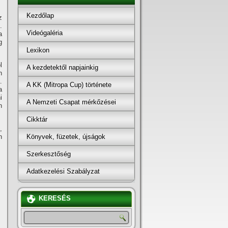
Kezdőlap
z
.
Videógaléria
a
g
Lexikon
l
A kezdetektől napjainkig
n
.
A KK (Mitropa Cup) története
a
i
A Nemzeti Csapat mérkőzései
n
Cikktár
,
Könyvek, füzetek, újságok
n
Szerkesztőség
Adatkezelési Szabályzat
KERESÉS