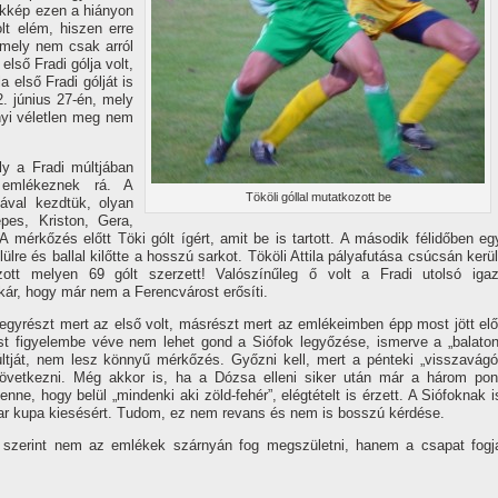
ékkép ezen a hiányon
lt elém, hiszen erre
 mely nem csak arról
lső Fradi gólja volt,
a első Fradi gólját is
2. június 27-én, mely
nyi véletlen meg nem
ly a Fradi múltjában
 emlékeznek rá. A
Tököli góllal mutatkozott be
sával kezdtük, olyan
pes, Kriston, Gera,
 A mérkőzés előtt Töki gólt í­gért, amit be is tartott. A második félidőben eg
lülre és ballal kilőtte a hosszú sarkot. Tököli Attila pályafutása csúcsán kerül
tt melyen 69 gólt szerzett! Valószí­nűleg ő volt a Fradi utolsó igaz
 kár, hogy már nem a Ferencvárost erősí­ti.
d, egyrészt mert az első volt, másrészt mert az emlékeimben épp most jött elő
zést figyelembe véve nem lehet gond a Siófok legyőzése, ismerve a „balaton
ltját, nem lesz könnyű mérkőzés. Győzni kell, mert a pénteki „visszavágó
övetkezni. Még akkor is, ha a Dózsa elleni siker után már a három pon
nne, hogy belül „mindenki aki zöld-fehér”, elégtételt is érzett. A Siófoknak i
yar kupa kiesésért. Tudom, ez nem revans és nem is bosszú kérdése.
szerint nem az emlékek szárnyán fog megszületni, hanem a csapat fogj