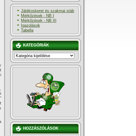
Játékoskeret és szakmai stáb
Mérkőzések - NB I
Mérkőzések - NB III
Igazolások
Tabella
KATEGÓRIÁK
KATEGÓRIÁK
y
t
i
,
i
”
t
s
a
HOZZÁSZÓLÁSOK