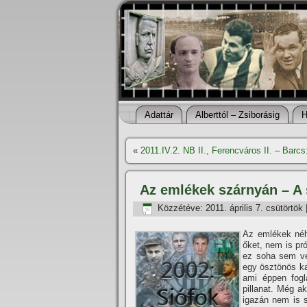
Adattár
Alberttól – Zsiborásig
H
«
2011.IV.2. NB II., Ferencváros II. – Barcs
Az emlékek szárnyán – A s
Közzétéve:
2011. április 7. csütörtök
Az emlékek néh
őket, nem is pró
ez soha sem vé
egy ösztönös k
ami éppen fogl
pillanat. Még a
igazán nem is 