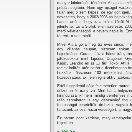
magyar labdarúgás térképén. A hajnali eml
próbált segí­teni. Nem egy újságot varázso
talán még ő sem képes, de egy gólt igen,
nevezetes, hogy a 2002/2003-as bajnokság e
hanem arról is, hogy ez a találat Tököli Attil
jelentette. És a Siófok ellen szerezte, 200
merő véletlenségből a nevem napja is. En
történik a semmiből.
Mivel Attila gólja még tí­z éves sincs, me
egy villanás csupán, biztosan sokan
bajnokságot Garami Józsi bácsi irányí­tá
játékosokkal mint Lipcsei, Dragóner, Gye
Kapic, Leandro és az „új fiú” Tököli Attila.
remek indí­tás után betört a tizenhatosan be
hozzánk, összesen 103 mérkőzést játszo
középcsatára, aki jelenleg is aktí­v játékos,
Ettől függetlenül gólja felejthetetlen mara
célzottan és irányí­tva. Mert bár a helye
kirándulásaink” nem mindig verőfényes mú
után szombaton is egy visszavágó fog k
fontosságát ecseteltük, de biztos vagyok be
tartozunk az őszi hazai vereségért, a mag
Ez három pont kérdése, mely reményeim 
teljesí­teni.
– lalolib –