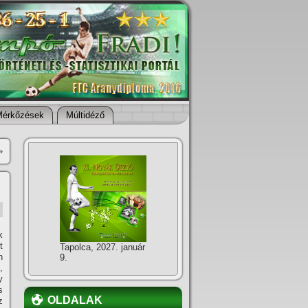
Mérkőzések
Múltidéző
»
k
t
Tapolca, 2027. január
n
9.
,
y
s
OLDALAK
z