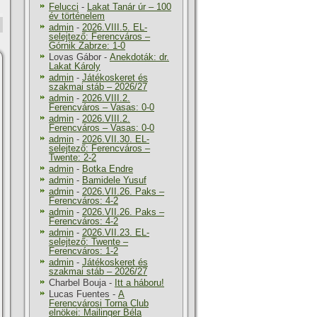
Felucci
-
Lakat Tanár úr – 100
év történelem
admin
-
2026.VIII.5. EL-
selejtező: Ferencváros –
Górnik Zabrze: 1-0
Lovas Gábor
-
Anekdoták: dr.
Lakat Károly
admin
-
Játékoskeret és
szakmai stáb – 2026/27
admin
-
2026.VIII.2.
Ferencváros – Vasas: 0-0
admin
-
2026.VIII.2.
Ferencváros – Vasas: 0-0
admin
-
2026.VII.30. EL-
selejtező: Ferencváros –
Twente: 2-2
admin
-
Botka Endre
admin
-
Bamidele Yusuf
admin
-
2026.VII.26. Paks –
Ferencváros: 4-2
admin
-
2026.VII.26. Paks –
Ferencváros: 4-2
admin
-
2026.VII.23. EL-
selejtező: Twente –
Ferencváros: 1-2
admin
-
Játékoskeret és
szakmai stáb – 2026/27
Charbel Bouja
-
Itt a háboru!
Lucas Fuentes
-
A
Ferencvárosi Torna Club
elnökei: Mailinger Béla