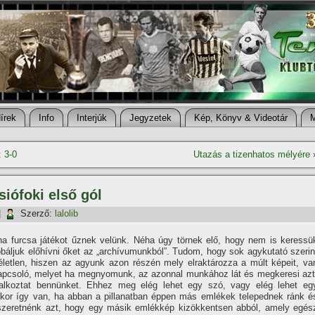
í­rek
Info
Interjúk
Jegyzetek
Kép, Könyv & Videotár
: 3-0
Utazás a tizenhatos mélyére
iófoki első gól
|
Szerző:
lalolib
a furcsa játékot űznek velünk. Néha úgy törnek elő, hogy nem is keressü
báljuk előhí­vni őket az „archí­vumunkból”. Tudom, hogy sok agykutató szerin
letlen, hiszen az agyunk azon részén mely elraktározza a múlt képeit, va
apcsoló, melyet ha megnyomunk, az azonnal munkához lát és megkeresi azt
alkoztat bennünket. Ehhez meg elég lehet egy szó, vagy elég lehet eg
kkor í­gy van, ha abban a pillanatban éppen más emlékek telepednek ránk é
szeretnénk azt, hogy egy másik emlékkép kizökkentsen abból, amely egés