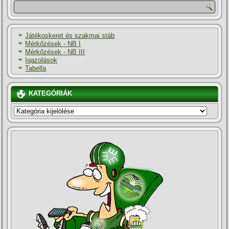
Játékoskeret és szakmai stáb
Mérkőzések - NB I
Mérkőzések - NB III
Igazolások
Tabella
KATEGÓRIÁK
KATEGÓRIÁK