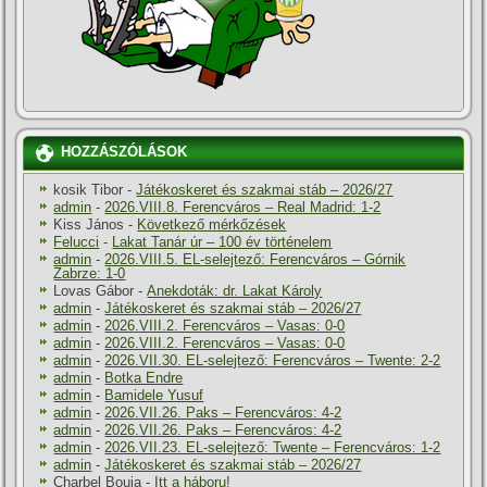
HOZZÁSZÓLÁSOK
kosik Tibor
-
Játékoskeret és szakmai stáb – 2026/27
admin
-
2026.VIII.8. Ferencváros – Real Madrid: 1-2
Kiss János
-
Következő mérkőzések
Felucci
-
Lakat Tanár úr – 100 év történelem
admin
-
2026.VIII.5. EL-selejtező: Ferencváros – Górnik
Zabrze: 1-0
Lovas Gábor
-
Anekdoták: dr. Lakat Károly
admin
-
Játékoskeret és szakmai stáb – 2026/27
admin
-
2026.VIII.2. Ferencváros – Vasas: 0-0
admin
-
2026.VIII.2. Ferencváros – Vasas: 0-0
admin
-
2026.VII.30. EL-selejtező: Ferencváros – Twente: 2-2
admin
-
Botka Endre
admin
-
Bamidele Yusuf
admin
-
2026.VII.26. Paks – Ferencváros: 4-2
admin
-
2026.VII.26. Paks – Ferencváros: 4-2
admin
-
2026.VII.23. EL-selejtező: Twente – Ferencváros: 1-2
admin
-
Játékoskeret és szakmai stáb – 2026/27
Charbel Bouja
-
Itt a háboru!