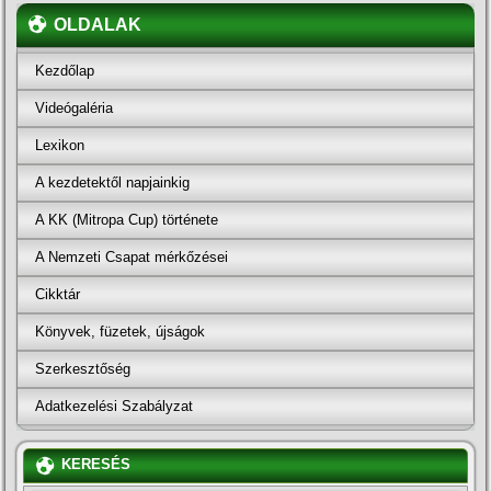
OLDALAK
Kezdőlap
Videógaléria
Lexikon
A kezdetektől napjainkig
A KK (Mitropa Cup) története
A Nemzeti Csapat mérkőzései
Cikktár
Könyvek, füzetek, újságok
Szerkesztőség
Adatkezelési Szabályzat
KERESÉS