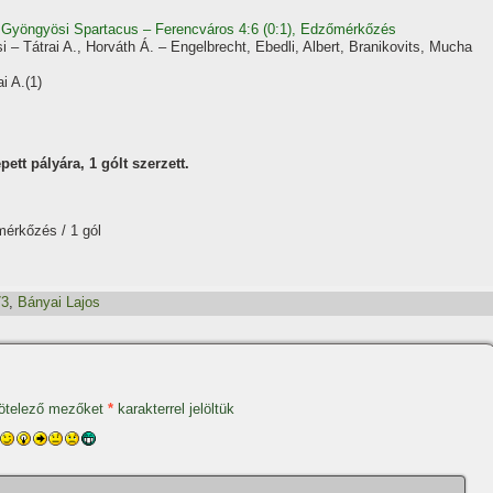
 Gyöngyösi Spartacus – Ferencváros 4:6 (0:1), Edzőmérkőzés
– Tátrai A., Horváth Á. – Engelbrecht, Ebedli, Albert, Branikovits, Mucha
i A.(1)
ett pályára, 1 gólt szerzett.
mérkőzés / 1 gól
73
,
Bányai Lajos
ötelező mezőket
*
karakterrel jelöltük