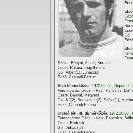
Érke
Első
Edző
Fere
Bány
Cser
Gól:
Edző
Első
nemz
Fere
Szőke, Bányai, Albert, Bartosik
Csere: Rákosi, Engelbrecht
Gól: Albert(1), Juhász(1)
Edző: Csanádi Ferenc
Első tétmérkőzés:
1972.09.27., Népstadion
Ferencváros: Géczi – Füsi, Páncsics, Bálin
Csere: Bányai, Megyesi
Gól: Kű(2), Branikovits(2), Szőke(1), Mucha
Edző: Csanádi Ferenc
Utolsó tét-, ill. díjmérkőzés:
1972.10.08., 
Ferencváros: Géczi – Vépi, Páncsics, Bálin
Csere: Bartosik
Gól: Juhász(2)
Edző: Csanádi Ferenc