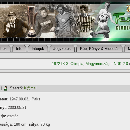
í­rek
Info
Interjúk
Jegyzetek
Kép, Könyv & Videotár
1972.IX.3. Olimpia, Magyarország – NDK 2:0
|
Szerző:
K@rcsi
tett:
1947.09.03., Paks
nyt:
2003.05.21.
tja:
csatár
assága:
180 cm,
súlya:
73 kg