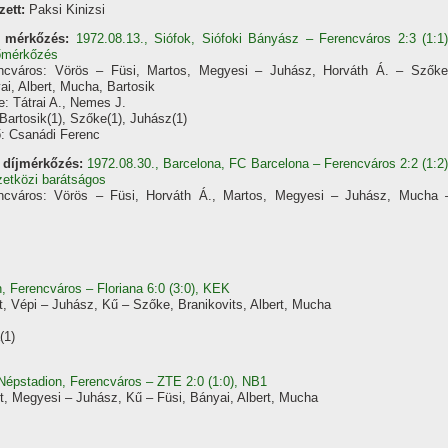
zett:
Paksi Kinizsi
 mérkőzés:
1972.08.13., Siófok, Siófoki Bányász – Ferencváros 2:3 (1:1)
mérkőzés
ncváros: Vörös – Füsi, Martos, Megyesi – Juhász, Horváth Á. – Szőke
ai, Albert, Mucha, Bartosik
e: Tátrai A., Nemes J.
 Bartosik(1), Szőke(1), Juhász(1)
: Csanádi Ferenc
 díjmérkőzés:
1972.08.30., Barcelona, FC Barcelona – Ferencváros 2:2 (1:2)
etközi barátságos
ncváros: Vörös – Füsi, Horváth Á., Martos, Megyesi – Juhász, Mucha 
, Ferencváros – Floriana 6:0 (3:0), KEK
t, Vépi – Juhász, Kű – Szőke, Branikovits, Albert, Mucha
(1)
Népstadion, Ferencváros – ZTE 2:0 (1:0), NB1
t, Megyesi – Juhász, Kű – Füsi, Bányai, Albert, Mucha