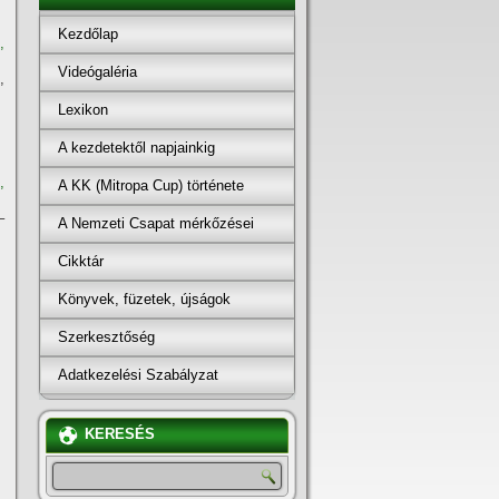
Kezdőlap
,
Videógaléria
,
Lexikon
A kezdetektől napjainkig
,
A KK (Mitropa Cup) története
–
A Nemzeti Csapat mérkőzései
Cikktár
Könyvek, füzetek, újságok
Szerkesztőség
Adatkezelési Szabályzat
KERESÉS