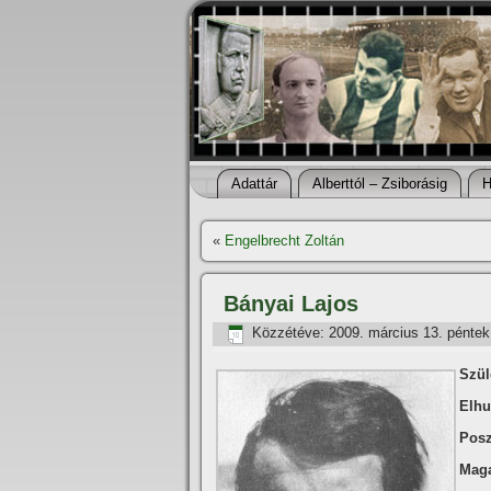
Adattár
Alberttól – Zsiborásig
H
«
Engelbrecht Zoltán
Bányai Lajos
Közzétéve:
2009. március 13. péntek
Szüle
Elhu
Posz
Mag