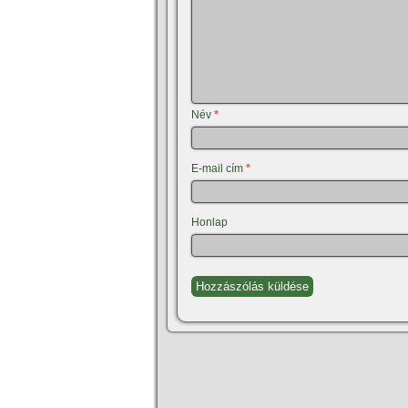
Név
*
E-mail cím
*
Honlap