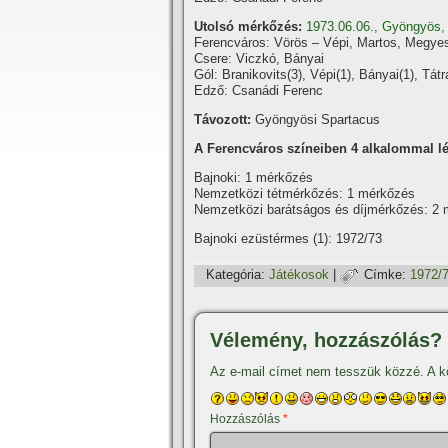
Utolsó mérkőzés:
1973.06.06., Gyöngyös,
Ferencváros: Vörös – Vépi, Martos, Megyesi 
Csere: Viczkó, Bányai
Gól: Branikovits(3), Vépi(1), Bányai(1), Tátra
Edző: Csanádi Ferenc
Távozott:
Gyöngyösi Spartacus
A Ferencváros szí­neiben 4 alkalommal lép
Bajnoki: 1 mérkőzés
Nemzetközi tétmérkőzés: 1 mérkőzés
Nemzetközi barátságos és dí­jmérkőzés: 2 
Bajnoki ezüstérmes (1): 1972/73
Kategória:
Játékosok
|
Címke:
1972/
Vélemény, hozzászólás?
Az e-mail címet nem tesszük közzé.
A k
Hozzászólás
*