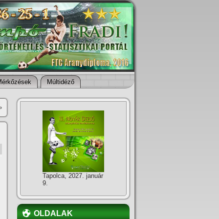
Mérkőzések
Múltidéző
»
Tapolca, 2027. január
9.
OLDALAK