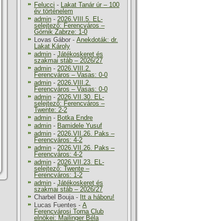
Felucci
-
Lakat Tanár úr – 100
év történelem
admin
-
2026.VIII.5. EL-
selejtező: Ferencváros –
Górnik Zabrze: 1-0
Lovas Gábor
-
Anekdoták: dr.
Lakat Károly
admin
-
Játékoskeret és
szakmai stáb – 2026/27
admin
-
2026.VIII.2.
Ferencváros – Vasas: 0-0
admin
-
2026.VIII.2.
Ferencváros – Vasas: 0-0
admin
-
2026.VII.30. EL-
selejtező: Ferencváros –
Twente: 2-2
admin
-
Botka Endre
admin
-
Bamidele Yusuf
admin
-
2026.VII.26. Paks –
Ferencváros: 4-2
admin
-
2026.VII.26. Paks –
Ferencváros: 4-2
admin
-
2026.VII.23. EL-
selejtező: Twente –
Ferencváros: 1-2
admin
-
Játékoskeret és
szakmai stáb – 2026/27
Charbel Bouja
-
Itt a háboru!
Lucas Fuentes
-
A
Ferencvárosi Torna Club
elnökei: Mailinger Béla