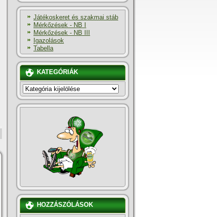
Játékoskeret és szakmai stáb
Mérkőzések - NB I
Mérkőzések - NB III
Igazolások
Tabella
KATEGÓRIÁK
KATEGÓRIÁK
HOZZÁSZÓLÁSOK