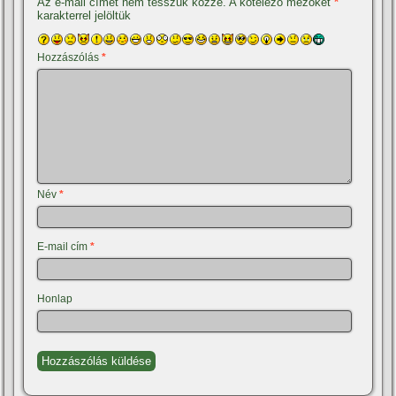
Az e-mail címet nem tesszük közzé.
A kötelező mezőket
*
karakterrel jelöltük
Hozzászólás
*
Név
*
E-mail cím
*
Honlap