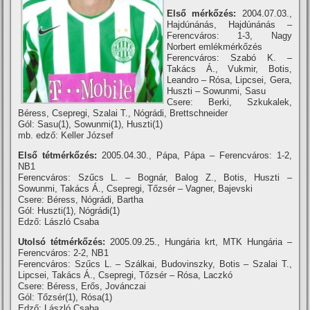
Első mérkőzés:
2004.07.03.,
Hajdúnánás, Hajdúnánás –
Ferencváros: 1-3, Nagy
Norbert emlékmérkőzés
Ferencváros: Szabó K. –
Takács Á., Vukmir, Botis,
Leandro – Rósa, Lipcsei, Gera,
Huszti – Sowunmi, Sasu
Csere: Berki, Szkukalek,
Béress, Csepregi, Szalai T., Nógrádi, Brettschneider
Gól: Sasu(1), Sowunmi(1), Huszti(1)
mb. edző: Keller József
Első tétmérkőzés:
2005.04.30., Pápa, Pápa – Ferencváros: 1-2,
NB1
Ferencváros: Szűcs L. – Bognár, Balog Z., Botis, Huszti –
Sowunmi, Takács Á., Csepregi, Tőzsér – Vagner, Bajevski
Csere: Béress, Nógrádi, Bartha
Gól: Huszti(1), Nógrádi(1)
Edző: László Csaba
Utolsó tétmérkőzés:
2005.09.25., Hungária krt, MTK Hungária –
Ferencváros: 2-2, NB1
Ferencváros: Szűcs L. – Szálkai, Budovinszky, Botis – Szalai T.,
Lipcsei, Takács Á., Csepregi, Tőzsér – Rósa, Laczkó
Csere: Béress, Erős, Jovánczai
Gól: Tőzsér(1), Rósa(1)
Edző: László Csaba