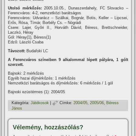
Utolsó mérkőzés:
2005.10.05., Dunaszerdahely, FC Slovacko –
Ferencváros: 4-2, nemzetközi barátságos
Ferencváros: Udvarácz – Szálkai, Bognár, Botis, Keller – Lipcsei,
Erős, Rósa, Tí­már, Borbély Cs. – Nógrádi
Csere: Lajer, Győri II., Horváth Dávid, Béress, Brettschneider,
Laczkó, Héray
Gól: Héray(1), Béress(1)
Edző: László Csaba
Távozott:
Budafoki LC
A Ferencváros szí­neiben 9 alkalommal lépett pályára, 1 gólt
szerzett.
Bajnoki: 2 mérkőzés
Egyéb hazai dí­jmérkőzés: 1 mérkőzés
Nemzetközi barátságos és dí­jmérkőzés: 6 mérkőzés / 1 gól
Bajnoki ezüstérmes (1): 2004/05
Kategória:
Játékosok
|
Címke:
2004/05
,
2005/06
,
Béress
János
Vélemény, hozzászólás?