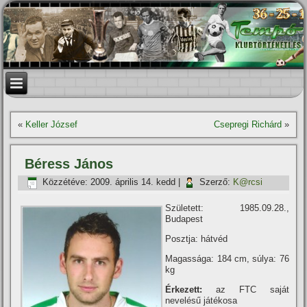
«
Keller József
Csepregi Richárd
»
Béress János
Közzétéve:
2009. április 14. kedd
|
Szerző:
K@rcsi
Született: 1985.09.28.,
Budapest
Posztja: hátvéd
Magassága: 184 cm, súlya: 76
kg
Érkezett:
az FTC saját
nevelésű játékosa