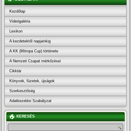
Kezdőlap
Videógaléria
Lexikon
A kezdetektől napjainkig
A KK (Mitropa Cup) története
A Nemzeti Csapat mérkőzései
Cikktár
Könyvek, füzetek, újságok
Szerkesztőség
Adatkezelési Szabályzat
KERESÉS