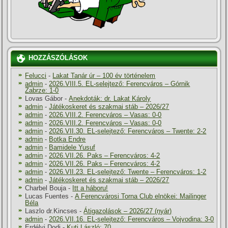
HOZZÁSZÓLÁSOK
Felucci
-
Lakat Tanár úr – 100 év történelem
admin
-
2026.VIII.5. EL-selejtező: Ferencváros – Górnik
Zabrze: 1-0
Lovas Gábor
-
Anekdoták: dr. Lakat Károly
admin
-
Játékoskeret és szakmai stáb – 2026/27
admin
-
2026.VIII.2. Ferencváros – Vasas: 0-0
admin
-
2026.VIII.2. Ferencváros – Vasas: 0-0
admin
-
2026.VII.30. EL-selejtező: Ferencváros – Twente: 2-2
admin
-
Botka Endre
admin
-
Bamidele Yusuf
admin
-
2026.VII.26. Paks – Ferencváros: 4-2
admin
-
2026.VII.26. Paks – Ferencváros: 4-2
admin
-
2026.VII.23. EL-selejtező: Twente – Ferencváros: 1-2
admin
-
Játékoskeret és szakmai stáb – 2026/27
Charbel Bouja
-
Itt a háboru!
Lucas Fuentes
-
A Ferencvárosi Torna Club elnökei: Mailinger
Béla
Laszlo dr.Kincses
-
Átigazolások – 2026/27 (nyár)
admin
-
2026.VII.16. EL-selejtező: Ferencváros – Vojvodina: 3-0
Erdélyi Dodi
-
Kuti László: 70