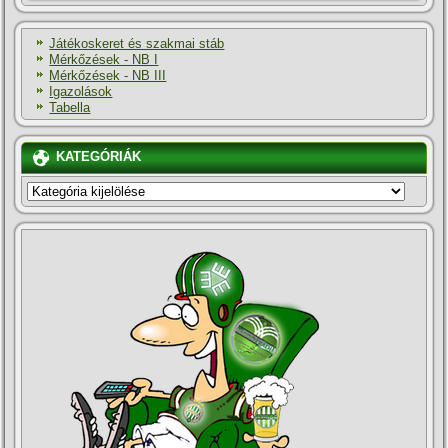
Játékoskeret és szakmai stáb
Mérkőzések - NB I
Mérkőzések - NB III
Igazolások
Tabella
KATEGÓRIÁK
KATEGÓRIÁK