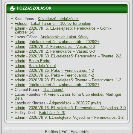
HOZZÁSZÓLÁSOK
Kiss János
-
Következő mérkőzések
Felucci
-
Lakat Tanár úr – 100 év történelem
admin
-
2026.VIII.5. EL-selejtező: Ferencváros – Górnik
Zabrze: 1-0
Lovas Gábor
-
Anekdoták: dr. Lakat Károly
admin
-
Játékoskeret és szakmai stáb – 2026/27
admin
-
2026.VIII.2. Ferencváros – Vasas: 0-0
admin
-
2026.VIII.2. Ferencváros – Vasas: 0-0
admin
-
2026.VII.30. EL-selejtező: Ferencváros – Twente: 2-2
admin
-
Botka Endre
admin
-
Bamidele Yusuf
admin
-
2026.VII.26. Paks – Ferencváros: 4-2
admin
-
2026.VII.26. Paks – Ferencváros: 4-2
admin
-
2026.VII.23. EL-selejtező: Twente – Ferencváros: 1-2
admin
-
Játékoskeret és szakmai stáb – 2026/27
Charbel Bouja
-
Itt a háboru!
Lucas Fuentes
-
A Ferencvárosi Torna Club elnökei: Mailinger
Béla
Laszlo dr.Kincses
-
Átigazolások – 2026/27 (nyár)
admin
-
2026.VII.16. EL-selejtező: Ferencváros – Vojvodina: 3-0
Erdélyi Dodi
-
Kuti László: 70
admin
-
2026.VII.9. EL-selejtező: Vojvodina – Ferencváros: 1-2
Erkölcs
|
Erő
|
Egyetértés