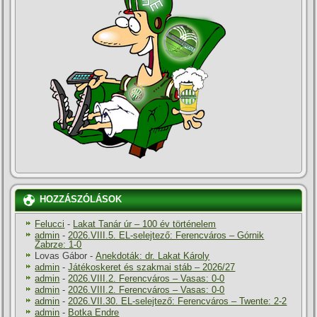
HOZZÁSZÓLÁSOK
Felucci
-
Lakat Tanár úr – 100 év történelem
admin
-
2026.VIII.5. EL-selejtező: Ferencváros – Górnik
Zabrze: 1-0
Lovas Gábor
-
Anekdoták: dr. Lakat Károly
admin
-
Játékoskeret és szakmai stáb – 2026/27
admin
-
2026.VIII.2. Ferencváros – Vasas: 0-0
admin
-
2026.VIII.2. Ferencváros – Vasas: 0-0
admin
-
2026.VII.30. EL-selejtező: Ferencváros – Twente: 2-2
admin
-
Botka Endre