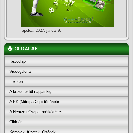
Tapolca, 2027. január 9.
OLDALAK
Kezdőlap
Videógaléria
Lexikon
A kezdetektől napjainkig
A KK (Mitropa Cup) története
A Nemzeti Csapat mérkőzései
Cikktár
Könyvek, füzetek, újságok