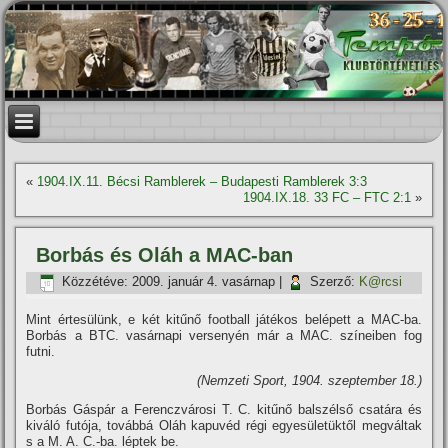
«
1904.IX.11. Bécsi Ramblerek – Budapesti Ramblerek 3:3
1904.IX.18. 33 FC – FTC 2:1
»
Borbás és Oláh a MAC-ban
Közzétéve:
2009. január 4. vasárnap
|
Szerző:
K@rcsi
Mint értesülünk, e két kitűnő football játékos belépett a MAC-ba.
Borbás a BTC. vasárnapi versenyén már a MAC. szí­neiben fog
futni.
(Nemzeti Sport, 1904. szeptember 18.)
Borbás Gáspár a Ferenczvárosi T. C. kitűnő balszélső csatára és
kiváló futója, továbbá Oláh kapuvéd régi egyesületüktől megváltak
s a M. A. C.-ba. léptek be.