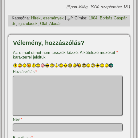
(Sport-Világ, 1904. szeptember 18.)
Kategória:
Hí­rek, események
|
Címke:
1904
,
Borbás Gáspár
dr.
,
igazolások
,
Oláh Aladár
Vélemény, hozzászólás?
Az e-mail címet nem tesszük közzé.
A kötelező mezőket
*
karakterrel jelöltük
Hozzászólás
*
Név
*
E-mail cím
*