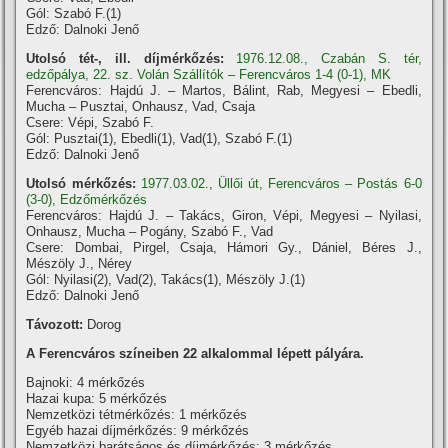
Gól: Szabó F.(1)
Edző: Dalnoki Jenő
Utolsó tét-, ill. díjmérkőzés:
1976.12.08., Czabán S. tér,
edzőpálya, 22. sz. Volán Szállítók – Ferencváros 1-4 (0-1), MK
Ferencváros: Hajdú J. – Martos, Bálint, Rab, Megyesi – Ebedli,
Mucha – Pusztai, Onhausz, Vad, Csaja
Csere: Vépi, Szabó F.
Gól: Pusztai(1), Ebedli(1), Vad(1), Szabó F.(1)
Edző: Dalnoki Jenő
Utolsó mérkőzés:
1977.03.02., Üllői út, Ferencváros – Postás 6-0
(3-0), Edzőmérkőzés
Ferencváros: Hajdú J. – Takács, Giron, Vépi, Megyesi – Nyilasi,
Onhausz, Mucha – Pogány, Szabó F., Vad
Csere: Dombai, Pirgel, Csaja, Hámori Gy., Dániel, Béres J.,
Mészöly J., Nérey
Gól: Nyilasi(2), Vad(2), Takács(1), Mészöly J.(1)
Edző: Dalnoki Jenő
Távozott:
Dorog
A Ferencváros szí­neiben 22 alkalommal lépett pályára.
Bajnoki: 4 mérkőzés
Hazai kupa: 5 mérkőzés
Nemzetközi tétmérkőzés: 1 mérkőzés
Egyéb hazai dí­jmérkőzés: 9 mérkőzés
Nemzetközi barátságos és dí­jmérkőzés: 3 mérkőzés