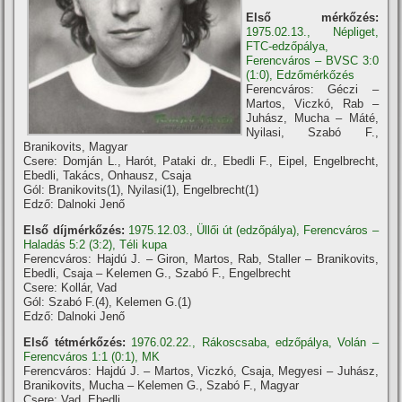
Első mérkőzés:
1975.02.13., Népliget,
FTC-edzőpálya,
Ferencváros – BVSC 3:0
(1:0), Edzőmérkőzés
Ferencváros: Géczi –
Martos, Viczkó, Rab –
Juhász, Mucha – Máté,
Nyilasi, Szabó F.,
Branikovits, Magyar
Csere: Domján L., Harót, Pataki dr., Ebedli F., Eipel, Engelbrecht,
Ebedli, Takács, Onhausz, Csaja
Gól: Branikovits(1), Nyilasi(1), Engelbrecht(1)
Edző: Dalnoki Jenő
Első díjmérkőzés:
1975.12.03., Üllői út (edzőpálya), Ferencváros –
Haladás 5:2 (3:2), Téli kupa
Ferencváros: Hajdú J. – Giron, Martos, Rab, Staller – Branikovits,
Ebedli, Csaja – Kelemen G., Szabó F., Engelbrecht
Csere: Kollár, Vad
Gól: Szabó F.(4), Kelemen G.(1)
Edző: Dalnoki Jenő
Első tétmérkőzés:
1976.02.22., Rákoscsaba, edzőpálya, Volán –
Ferencváros 1:1 (0:1), MK
Ferencváros: Hajdú J. – Martos, Viczkó, Csaja, Megyesi – Juhász,
Branikovits, Mucha – Kelemen G., Szabó F., Magyar
Csere: Vad, Ebedli