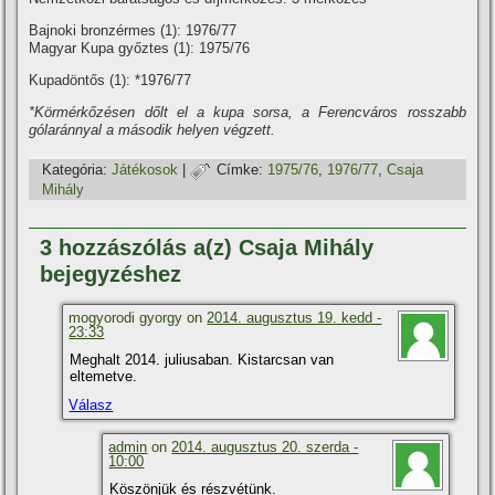
Bajnoki bronzérmes (1): 1976/77
Magyar Kupa győztes (1): 1975/76
Kupadöntős (1): *1976/77
*Körmérkőzésen dőlt el a kupa sorsa, a Ferencváros rosszabb
gólaránnyal a második helyen végzett.
Kategória:
Játékosok
|
Címke:
1975/76
,
1976/77
,
Csaja
Mihály
3 hozzászólás a(z) Csaja Mihály
bejegyzéshez
mogyorodi gyorgy on
2014. augusztus 19. kedd -
23:33
Meghalt 2014. juliusaban. Kistarcsan van
eltemetve.
Válasz
admin
on
2014. augusztus 20. szerda -
10:00
Köszönjük és részvétünk.