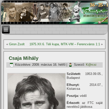
«
Giron Zsolt
1975.XII.6. Téli kupa, MTK-VM – Ferencváros 1:1
»
Csaja Mihály
Közzétéve:
2009. március 16. hétfő
|
Szerző:
K@rcsi
Született:
1953.09.05.,
Budapest
Elhunyt:
2014.07.,
Kistarcsa
Posztja:
védő
Érkezett:
az FTC saját
nevelésű játékosa