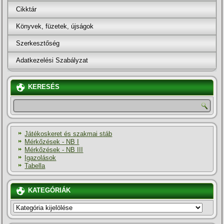
Cikktár
Könyvek, füzetek, újságok
Szerkesztőség
Adatkezelési Szabályzat
KERESÉS
Játékoskeret és szakmai stáb
Mérkőzések - NB I
Mérkőzések - NB III
Igazolások
Tabella
KATEGÓRIÁK
KATEGÓRIÁK