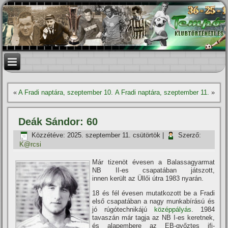
«
A Fradi naptára, szeptember 10.
A Fradi naptára, szeptember 11.
»
Deák Sándor: 60
Közzétéve:
2025. szeptember 11. csütörtök
|
Szerző:
K@rcsi
Már tizenöt évesen a Balassagyarmat
NB II-es csapatában játszott,
innen került az Üllői útra 1983 nyarán.
18 és fél évesen mutatkozott be a Fradi
első csapatában a nagy munkabí­rású és
jó rúgótechnikájú
középpályás
. 1984
tavaszán már tagja az NB I-es keretnek,
és alapembere az EB-győztes ifi-