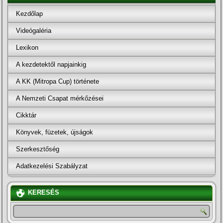
Kezdőlap
Videógaléria
Lexikon
A kezdetektől napjainkig
A KK (Mitropa Cup) története
A Nemzeti Csapat mérkőzései
Cikktár
Könyvek, füzetek, újságok
Szerkesztőség
Adatkezelési Szabályzat
KERESÉS