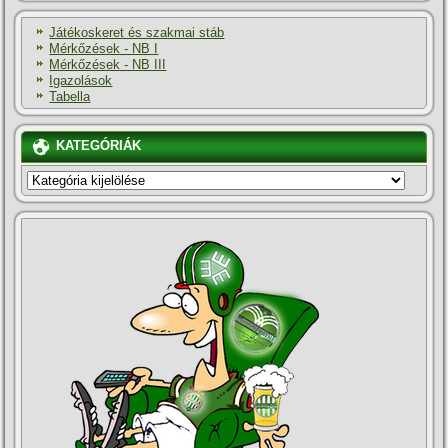
Játékoskeret és szakmai stáb
Mérkőzések - NB I
Mérkőzések - NB III
Igazolások
Tabella
KATEGÓRIÁK
KATEGÓRIÁK