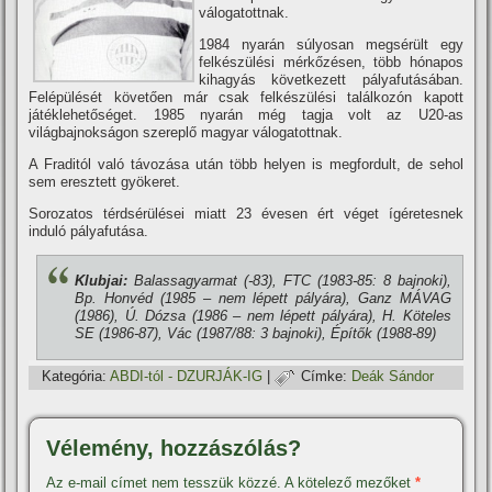
válogatottnak.
1984 nyarán súlyosan megsérült egy
felkészülési mérkőzésen, több hónapos
kihagyás következett pályafutásában.
Felépülését követően már csak felkészülési találkozón kapott
játéklehetőséget. 1985 nyarán még tagja volt az U20-as
világbajnokságon szereplő magyar válogatottnak.
A Fraditól való távozása után több helyen is megfordult, de sehol
sem eresztett gyökeret.
Sorozatos térdsérülései miatt 23 évesen ért véget í­géretesnek
induló pályafutása.
Klubjai:
Balassagyarmat (-83), FTC (1983-85: 8 bajnoki),
Bp. Honvéd (1985 – nem lépett pályára), Ganz MÁVAG
(1986), Ú. Dózsa (1986 – nem lépett pályára), H. Köteles
SE (1986-87), Vác (1987/88: 3 bajnoki), Épí­tők (1988-89)
Kategória:
ABDI-tól - DZURJÁK-IG
|
Címke:
Deák Sándor
Vélemény, hozzászólás?
Az e-mail címet nem tesszük közzé.
A kötelező mezőket
*