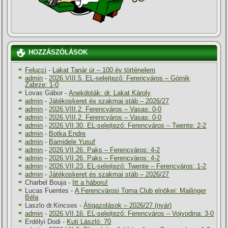
HOZZÁSZÓLÁSOK
Felucci
-
Lakat Tanár úr – 100 év történelem
admin
-
2026.VIII.5. EL-selejtező: Ferencváros – Górnik
Zabrze: 1-0
Lovas Gábor
-
Anekdoták: dr. Lakat Károly
admin
-
Játékoskeret és szakmai stáb – 2026/27
admin
-
2026.VIII.2. Ferencváros – Vasas: 0-0
admin
-
2026.VIII.2. Ferencváros – Vasas: 0-0
admin
-
2026.VII.30. EL-selejtező: Ferencváros – Twente: 2-2
admin
-
Botka Endre
admin
-
Bamidele Yusuf
admin
-
2026.VII.26. Paks – Ferencváros: 4-2
admin
-
2026.VII.26. Paks – Ferencváros: 4-2
admin
-
2026.VII.23. EL-selejtező: Twente – Ferencváros: 1-2
admin
-
Játékoskeret és szakmai stáb – 2026/27
Charbel Bouja
-
Itt a háboru!
Lucas Fuentes
-
A Ferencvárosi Torna Club elnökei: Mailinger
Béla
Laszlo dr.Kincses
-
Átigazolások – 2026/27 (nyár)
admin
-
2026.VII.16. EL-selejtező: Ferencváros – Vojvodina: 3-0
Erdélyi Dodi
-
Kuti László: 70