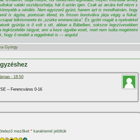
ltokat valaki osztályozhatja, hát ő aztán igen. Csak az arcára kell nézni s
y könnyebb a sérülés. Nem egyszerű gyúró, hanem azt is mondhatnám, hogy
rül is ágyba, pontosan ébred, és frissen borotválva járja végig a fiúkat:
csapat lelkiismerete és „szürke eminenciása”. És gyötri magát a nyelvekkel
patunk gyúrója is ő volt s ott, abban a Bábelben, sokszor legszí­vesebben
a legközelebbi tárgyat, ami a keze ügyébe esett, mert nem tudta megértetni
 hogy ő rendeli a reggelinket is — angolul.
ka György
egyzéshez
árnap - 18:50
VSE – Ferencváros 0-16
ötelező mezőket
*
karakterrel jelöltük