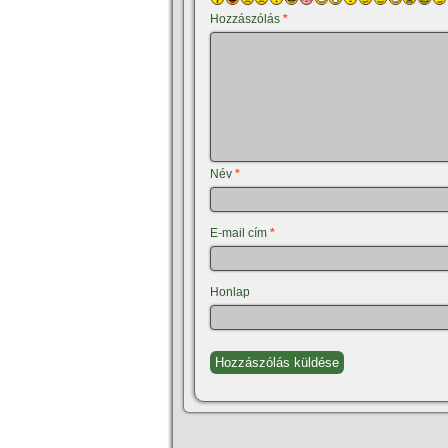
Hozzászólás
*
Név
*
E-mail cím
*
Honlap