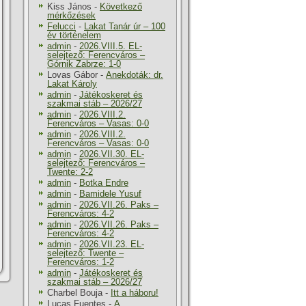
Kiss János
-
Következő
mérkőzések
Felucci
-
Lakat Tanár úr – 100
év történelem
admin
-
2026.VIII.5. EL-
selejtező: Ferencváros –
Górnik Zabrze: 1-0
Lovas Gábor
-
Anekdoták: dr.
Lakat Károly
admin
-
Játékoskeret és
szakmai stáb – 2026/27
admin
-
2026.VIII.2.
Ferencváros – Vasas: 0-0
admin
-
2026.VIII.2.
Ferencváros – Vasas: 0-0
admin
-
2026.VII.30. EL-
selejtező: Ferencváros –
Twente: 2-2
admin
-
Botka Endre
admin
-
Bamidele Yusuf
admin
-
2026.VII.26. Paks –
Ferencváros: 4-2
admin
-
2026.VII.26. Paks –
Ferencváros: 4-2
admin
-
2026.VII.23. EL-
selejtező: Twente –
Ferencváros: 1-2
admin
-
Játékoskeret és
szakmai stáb – 2026/27
Charbel Bouja
-
Itt a háboru!
Lucas Fuentes
-
A