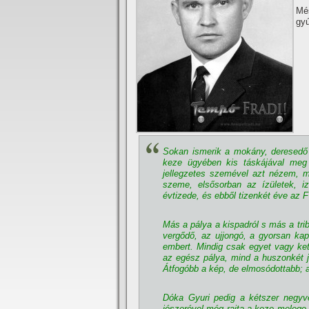
Mé
gyú
Sokan ismerik a mokány, deresedő f
keze ügyében kis táskájával meg
jellegzetes szemével azt nézem, mit
szeme, elsősorban az í­zületek, 
évtizede, és ebből tizenkét éve az F
Más a pálya a kispadról s más a trib
vergődő, az ujjongó, a gyorsan ka
embert. Mindig csak egyet vagy kettő
az egész pálya, mind a huszonkét j
Átfogóbb a kép, de elmosódottabb; a
Dóka Gyuri pedig a kétszer negyven
jószerével még rajta a keze melege 