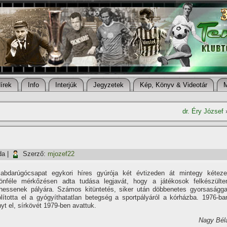
í­rek
Info
Interjúk
Jegyzetek
Kép, Könyv & Videotár
dr. Éry József
da
|
Szerző:
mjozef22
labdarúgócsapat egykori hí­res gyúrója két évtizeden át mintegy kéteze
lönféle mérkőzésen adta tudása legjavát, hogy a játékosok felkészülte
phessenek pályára. Számos kitüntetés, siker után döbbenetes gyorsaságga
lí­totta el a gyógyí­thatatlan betegség a sportpályáról a kórházba. 1976-ba
yt el, sí­rkövét 1979-ben avattuk.
Nagy Bél