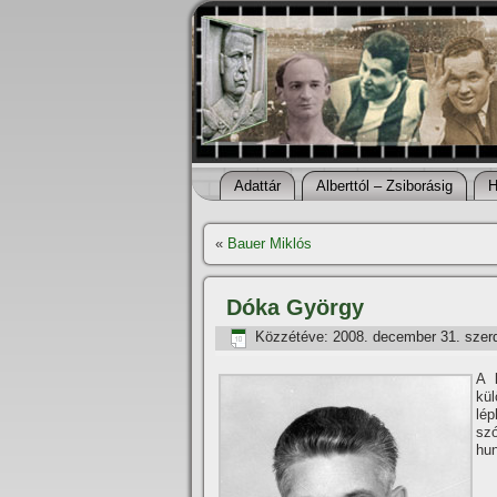
Adattár
Alberttól – Zsiborásig
H
«
Bauer Miklós
Dóka György
Közzétéve:
2008. december 31. szer
A 
kü
lé
szó
hun