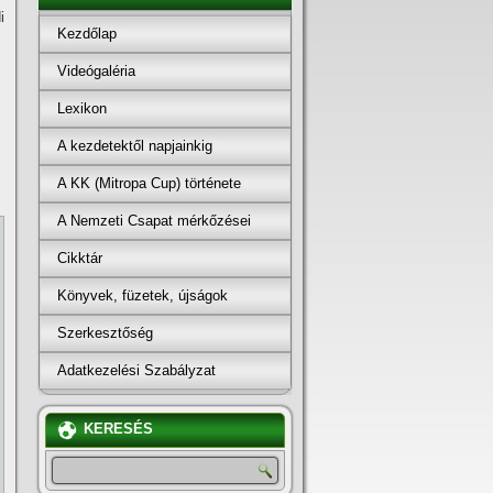
i
Kezdőlap
Videógaléria
Lexikon
A kezdetektől napjainkig
A KK (Mitropa Cup) története
A Nemzeti Csapat mérkőzései
Cikktár
Könyvek, füzetek, újságok
Szerkesztőség
Adatkezelési Szabályzat
KERESÉS