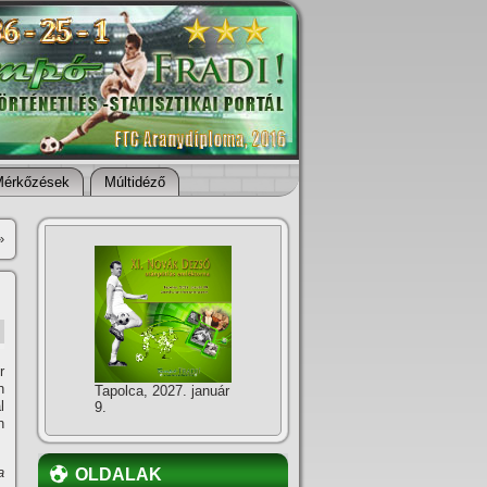
Mérkőzések
Múltidéző
»
r
n
Tapolca, 2027. január
l
9.
n
a
OLDALAK