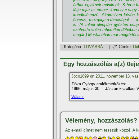
árthat egyiknek-másiknak. S ha a fau
látja rajta az ember, komoly-e vag
kondí­ció-edző. Akármilyen későn ke
ébreszt, mozgatja a társaságot — a 
is. (A tokiói olimpián győztes csa
szétverte volna tehetetlen dühében 
magát.) Mostanában már megtörténik,
Kategória:
TOVÁBBÁ ...
|
Címke:
Dó
Egy hozzászólás a(z) 0ej
Joco1899 on
2011. november 13. vas
Dóka György emlékmérkőzés:
1996. május 30. – Jászárokszállási 
Válasz
Vélemény, hozzászólás?
Az e-mail címet nem tesszük közzé.
A k