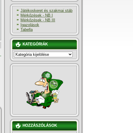
Játékoskeret és szakmai stáb
Mérkőzések - NB I
Mérkőzések - NB III
Igazolások
Tabella
KATEGÓRIÁK
KATEGÓRIÁK
HOZZÁSZÓLÁSOK