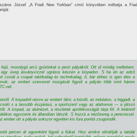
száros József „A Fradi New Yorkban” cí­mű könyvében méltatja a Frad
róját:
ejű, mosolygó arcú gyúrónkat a pesti pályákról. Ott ül mindig mellettem,
 egy üveg ásványví­zzel ugrásra készen a kispadon. S ha én az edző
 csinál a csapat taktikailag és technikailag, ő, bár ehhez is igen éles a
izmok, az emberi szervezet mozgását figyeli a pályán több mint három
TC-nél.
ünről. Á kispadról nézve az embert látni, a küzdő, az indulatos, a higgadt, a
pcsoló s a lassúbb észjárású, a sportszerű vagy az alattomos — a játszó
t. A kispad, az alulnézet, a részletek aprólékosságát tárja föl. A lelátóról
átékos egyszerre és állandóan látszik. S hozzá a nézősereg a perecessel.
z ember ott a pályán sokszor egyetlen kis fura ponttá zsugorodik.
öt percen át egyenként figyeli a fiúkat. Hisz amikor elindí­tják a labdát
az izmaikon, tudja melyik, hol sebezhető leginkább, milyen mozdulat amely