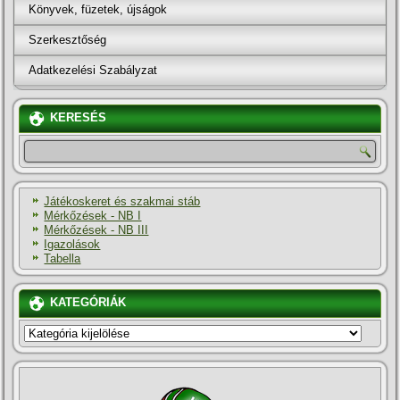
Könyvek, füzetek, újságok
Szerkesztőség
Adatkezelési Szabályzat
KERESÉS
Játékoskeret és szakmai stáb
Mérkőzések - NB I
Mérkőzések - NB III
Igazolások
Tabella
KATEGÓRIÁK
KATEGÓRIÁK