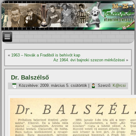
«
1963 – Novák a Fradiból is behí­vót kap
Az 1964. évi bajnoki szezon mérkőzései
»
Dr. Balszélső
Közzétéve:
2009. március 5. csütörtök
|
Szerző:
K@rcsi