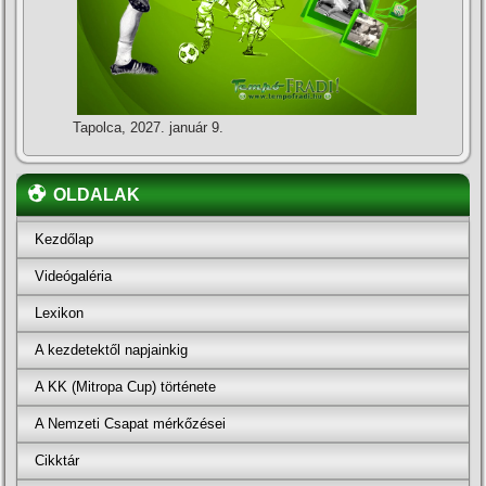
Tapolca, 2027. január 9.
OLDALAK
Kezdőlap
Videógaléria
Lexikon
A kezdetektől napjainkig
A KK (Mitropa Cup) története
A Nemzeti Csapat mérkőzései
Cikktár