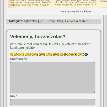
Nagyí­táshoz klikk a képre!
Kategória:
Sportolók
|
Címke:
1964
,
Fenyvesi Máté dr.
Vélemény, hozzászólás?
Az e-mail címet nem tesszük közzé.
A kötelező mezőket
*
karakterrel jelöltük
Hozzászólás
*
Név
*