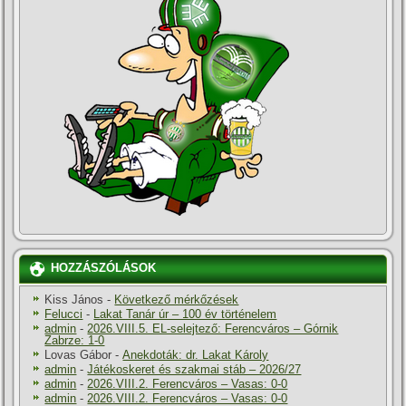
HOZZÁSZÓLÁSOK
Kiss János
-
Következő mérkőzések
Felucci
-
Lakat Tanár úr – 100 év történelem
admin
-
2026.VIII.5. EL-selejtező: Ferencváros – Górnik
Zabrze: 1-0
Lovas Gábor
-
Anekdoták: dr. Lakat Károly
admin
-
Játékoskeret és szakmai stáb – 2026/27
admin
-
2026.VIII.2. Ferencváros – Vasas: 0-0
admin
-
2026.VIII.2. Ferencváros – Vasas: 0-0