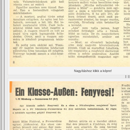
Nagyí­táshoz klikk a képre!