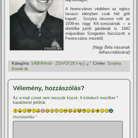
A ferencvárosi védelem az egész
tavaszi idényben csak hét gólt
kapott… Szoyka részese volt az
1939-es nagy KK-sorozatnak – a
döntőbe jutott gárdának is. 1942
májusában Szegeden búcsúzott a
Ferencváros mezétől.
(Nagy Béla í­rásainak
felhasználásával)
Kategória:
SÁBIÁN-tól - ZSIVÓTZKY-ig
|
Címke:
Szoyka
Kornél dr.
Vélemény, hozzászólás?
Az e-mail címet nem tesszük közzé.
A kötelező mezőket
*
karakterrel jelöltük
Hozzászólás
*