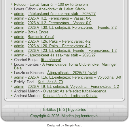
Felucci
-
Lakat Tanár úr – 100 év történelem
Lovas Gábor
-
Anekdoták: dr. Lakat Károly
admin
-
Játékoskeret és szakmai stáb – 2026/27
admin
-
2026.VIII.2. Ferencváros – Vasas: 0-0
admin
-
2026.VIII.2. Ferencváros – Vasas: 0-0
admin
-
2026.VII.30. EL-selejtező: Ferencváros – Twente: 2-2
admin
-
Botka Endre
admin
-
Bamidele Yusuf
admin
-
2026.VII.26. Paks – Ferencváros: 4-2
admin
-
2026.VII.26. Paks – Ferencváros: 4-2
admin
-
2026.VII.23. EL-selejtező: Twente – Ferencváros: 1-2
admin
-
Játékoskeret és szakmai stáb – 2026/27
Charbel Bouja
-
Itt a háboru!
Lucas Fuentes
-
A Ferencvárosi Torna Club elnökei: Mailinger
Béla
Laszlo dr.Kincses
-
Átigazolások – 2026/27 (nyár)
admin
-
2026.VII.16. EL-selejtező: Ferencváros – Vojvodina: 3-0
Erdélyi Dodi
-
Kuti László: 70
admin
-
2026.VII.9. EL-selejtező: Vojvodina – Ferencváros: 1-2
Andrási Márton
-
Olvastuk: Az elfeledett futball-legenda
Andrasi Marton
-
Kubala László – Ladislao Kubala
Erkölcs
|
Erő
|
Egyetértés
Copyright © 2026. Minden jog fenntartva.
Designed by Tempó Fradi.