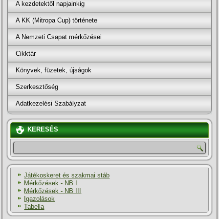
A kezdetektől napjainkig
A KK (Mitropa Cup) története
A Nemzeti Csapat mérkőzései
Cikktár
Könyvek, füzetek, újságok
Szerkesztőség
Adatkezelési Szabályzat
KERESÉS
Játékoskeret és szakmai stáb
Mérkőzések - NB I
Mérkőzések - NB III
Igazolások
Tabella