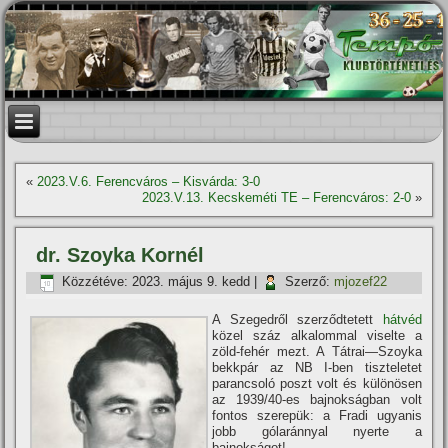
«
2023.V.6. Ferencváros – Kisvárda: 3-0
2023.V.13. Kecskeméti TE – Ferencváros: 2-0
»
dr. Szoyka Kornél
Közzétéve:
2023. május 9. kedd
|
Szerző:
mjozef22
A Szegedről szerződtetett
hátvéd
közel száz alkalommal viselte a
zöld-fehér mezt. A Tátrai—Szoyka
bekkpár az NB I-ben tiszteletet
parancsoló poszt volt és különösen
az 1939/40-es bajnokságban volt
fontos szerepük: a Fradi ugyanis
jobb gólaránnyal nyerte a
bajnokságot!