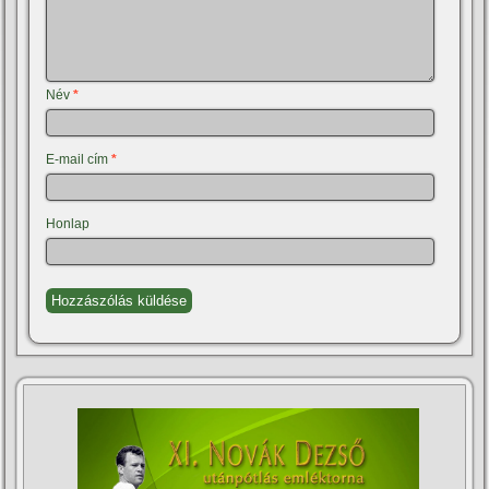
Név
*
E-mail cím
*
Honlap