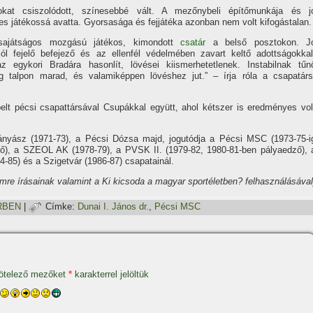
at csiszolódott, szí­nesebbé vált. A mezőnybeli épí­tőmunkája és j
s játékossá avatta. Gyorsasága és fejjátéka azonban nem volt kifogástalan.
sajátságos mozgású játékos, kimondott
csatár
a belső posztokon. J
ól fejelő befejező és az ellenfél védel­mében zavart keltő adottságokkal
 egykori Bradára hasonlí­t, lövései kiismerhetetlenek. Instabilnak tűn
 talpon marad, és valamiképpen lövéshez jut.” – í­rja róla a csapatárs
pelt pécsi csapattársával Csupákkal együtt, ahol kétszer is eredményes vol
bányász (1971-73), a Pécsi Dózsa majd, jogutódja a Pécsi MSC (1973-75-i
ő), a SZEOL AK (1978-79), a PVSK II. (1979-82, 1980-81-ben pályaedző), 
4-85) és a Szigetvár (1986-87) csapatainál.
mre í­rásainak valamint a Ki kicsoda a magyar sportéletben? felhasználásával
RBEN
|
Címke:
Dunai I. János dr.
,
Pécsi MSC
ötelező mezőket
*
karakterrel jelöltük