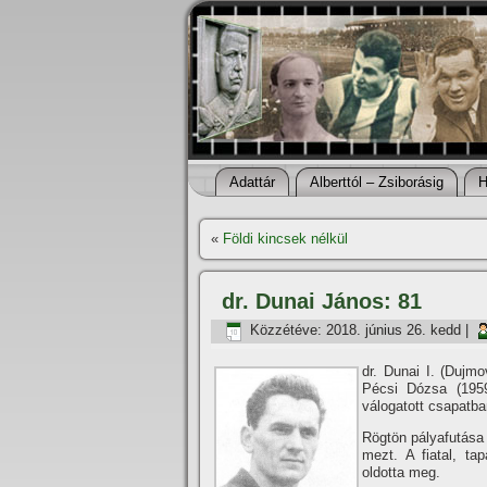
Adattár
Alberttól – Zsiborásig
H
«
Földi kincsek nélkül
dr. Dunai János: 81
Közzétéve:
2018. június 26. kedd
|
dr. Dunai I. (Dujm
Pécsi Dózsa (1959
válogatott csapatba
Rögtön pályafutása 
mezt. A fiatal, tap
oldotta meg.