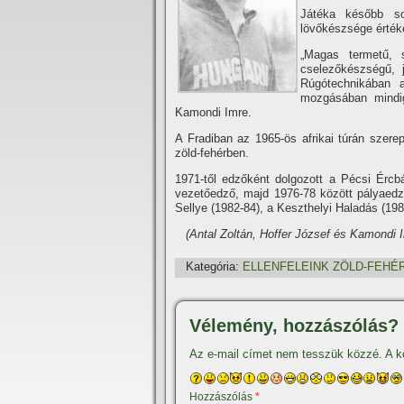
Játéka később sok
lövőkészsége értéke
„Magas termetű, 
cselezőkészségű, j
Rúgótechnikában az
mozgásá­ban mindig
Kamondi Imre.
A Fradiban az 1965-ös afrikai túrán szere
zöld-fehérben.
1971-től edzőként dolgozott a Pécsi Érc
vezetőedző, majd 1976-78 között pályaedz
Sellye (1982-84), a Keszthelyi Haladás (198
(Antal Zoltán, Hoffer József és Kamondi I
Kategória:
ELLENFELEINK ZÖLD-FEHÉ
Vélemény, hozzászólás?
Az e-mail címet nem tesszük közzé.
A k
Hozzászólás
*