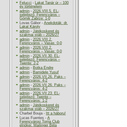
Felucci
-
Lakat Tanár úr – 100
év történelem
admin
-
2026.VIII.5. EL-
selejtező: Ferencváros –
Górnik Zabrze: 1-0
Lovas Gábor
-
Anekdoták: dr.
Lakat Károly
admin
-
Játékoskeret és
szakmai stáb – 2026/27
admin
-
2026.VIII.2.
Ferencváros – Vasas: 0-0
admin
-
2026.VIII.2.
Ferencváros – Vasas: 0-0
admin
-
2026.VII.30. EL-
selejtező: Ferencváros –
Twente: 2-2
admin
-
Botka Endre
admin
-
Bamidele Yusuf
admin
-
2026.VII.26. Paks –
Ferencváros: 4-2
admin
-
2026.VII.26. Paks –
Ferencváros: 4-2
admin
-
2026.VII.23. EL-
selejtező: Twente –
Ferencváros: 1-2
admin
-
Játékoskeret és
szakmai stáb – 2026/27
Charbel Bouja
-
Itt a háboru!
Lucas Fuentes
-
A
Ferencvárosi Torna Club
elnökei: Mailinger Béla