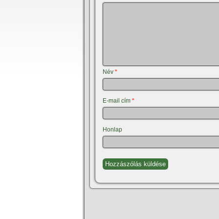
Név
*
E-mail cím
*
Honlap