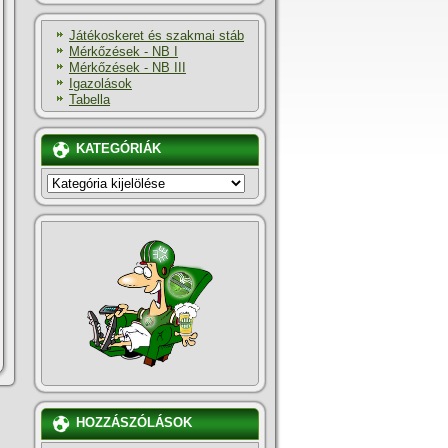
Játékoskeret és szakmai stáb
Mérkőzések - NB I
Mérkőzések - NB III
Igazolások
Tabella
KATEGÓRIÁK
KATEGÓRIÁK
HOZZÁSZÓLÁSOK