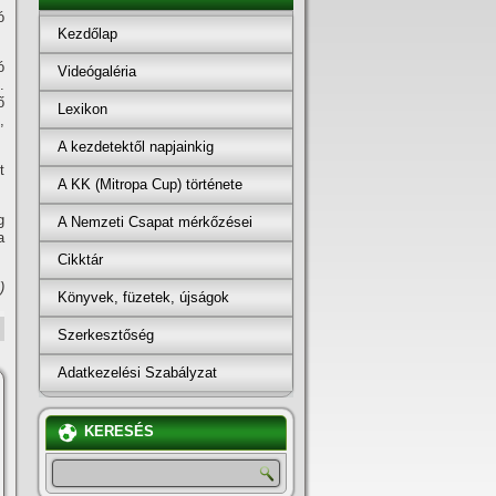
ó
Kezdőlap
ó
Videógaléria
.
ő
Lexikon
,
A kezdetektől napjainkig
t
A KK (Mitropa Cup) története
g
A Nemzeti Csapat mérkőzései
a
Cikktár
)
Könyvek, füzetek, újságok
Szerkesztőség
Adatkezelési Szabályzat
KERESÉS