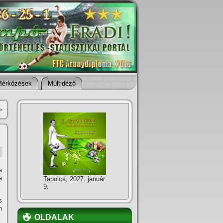
Mérkőzések
Múltidéző
»
a
a
Tapolca, 2027. január
9.
s
n
OLDALAK