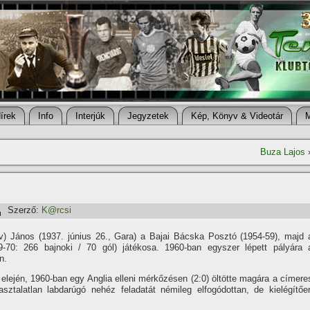
í­rek
Info
Interjúk
Jegyzetek
Kép, Könyv & Videotár
Buza Lajos
Szerző:
K@rcsi
ov) János (1937. június 26., Gara) a Bajai Bácska Posztó (1954-59), majd 
-70: 266 bajnoki / 70 gól) játékosa. 1960-ban egyszer lépett pályára 
n.
elején, 1960-ban egy Anglia elleni mérkőzésen (2:0) öltötte magára a cí­mere
asztalatlan labdarúgó nehéz feladatát némileg elfogódottan, de kielégí­tőe