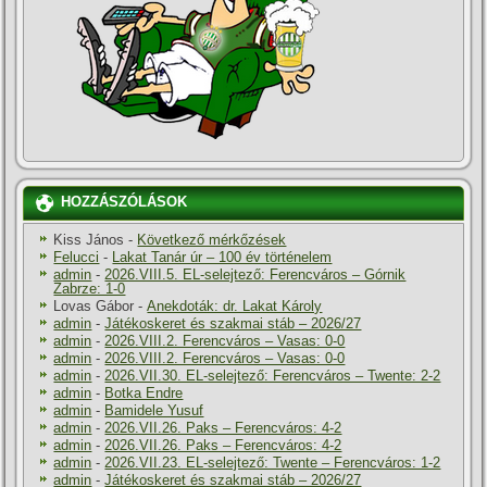
HOZZÁSZÓLÁSOK
Kiss János
-
Következő mérkőzések
Felucci
-
Lakat Tanár úr – 100 év történelem
admin
-
2026.VIII.5. EL-selejtező: Ferencváros – Górnik
Zabrze: 1-0
Lovas Gábor
-
Anekdoták: dr. Lakat Károly
admin
-
Játékoskeret és szakmai stáb – 2026/27
admin
-
2026.VIII.2. Ferencváros – Vasas: 0-0
admin
-
2026.VIII.2. Ferencváros – Vasas: 0-0
admin
-
2026.VII.30. EL-selejtező: Ferencváros – Twente: 2-2
admin
-
Botka Endre
admin
-
Bamidele Yusuf
admin
-
2026.VII.26. Paks – Ferencváros: 4-2
admin
-
2026.VII.26. Paks – Ferencváros: 4-2
admin
-
2026.VII.23. EL-selejtező: Twente – Ferencváros: 1-2
admin
-
Játékoskeret és szakmai stáb – 2026/27