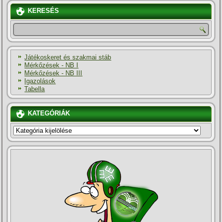
KERESÉS
Játékoskeret és szakmai stáb
Mérkőzések - NB I
Mérkőzések - NB III
Igazolások
Tabella
KATEGÓRIÁK
KATEGÓRIÁK