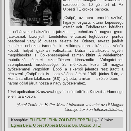
szerepelt és 10 gólt ért el. Az
Újpesti TE örökös bajnoka.
„Csöpi”, az apró termetű szélső,
higanymozgású, kitűnő képességű
csatár volt. Tökéletesen kétlábas
— néhányszor balszélen is játszott —, technikás és nagyon gyors
játékosnak bizonyult. Lendületes elfutásait legtöbbször pontos
beadással vagy jó lövéssel fejezte be. Ötletes, ravasz játékát
ellenfelei nehezen ismerték ki. Villámgyorsan cikázott a védők
között, helyét gyakran változtatta. Bátran vállalkozott egyéni
megoldásokra is. Gólképességével szintén kitűnt. A védelemben
mutatkozó réseket szemfülesen kihasználta. Válogatottbeli
szereplésének érdekessége: 23 mérkőzés közül 18 magyar
győzelemmel végződött. Ebből a sikerből jelentős rész jutott a
népszerű „Csöpi”-nek is. Legkiválóbb játékát 1948. június 6-án, a
Románia elleni találkozón (9:0) nyújtotta, amikor — szélső létére —
három góllal járult hozzá a nagy győzelemhez.
1954 áprilisában Szuszával együtt erősí­tették a Kinizsit a Flamengo
elleni találkozón.
(Antal Zoltán és Hoffer József í­rásainak valamint az Új Magyar
Életrajzi Lexikon felhasználásával)
Kategória:
ELLENFELEINK ZÖLD-FEHÉRBEN
|
Címke:
Egresi Béla
,
Újpest (Újpesti Dózsa; Bp. Dózsa; UTE)