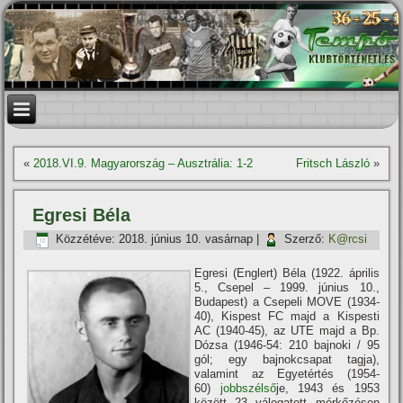
«
2018.VI.9. Magyarország – Ausztrália: 1-2
Fritsch László
»
Egresi Béla
Közzétéve:
2018. június 10. vasárnap
|
Szerző:
K@rcsi
Egresi (Englert) Béla (1922. április
5., Csepel – 1999. június 10.,
Budapest) a Csepeli MOVE (1934-
40), Kispest FC majd a Kispesti
AC (1940-45), az UTE majd a Bp.
Dózsa (1946-54: 210 bajnoki / 95
gól; egy bajnokcsapat tagja),
valamint az Egyetértés (1954-
60)
jobbszélső
je, 1943 és 1953
között 23 válogatott mérkőzésen