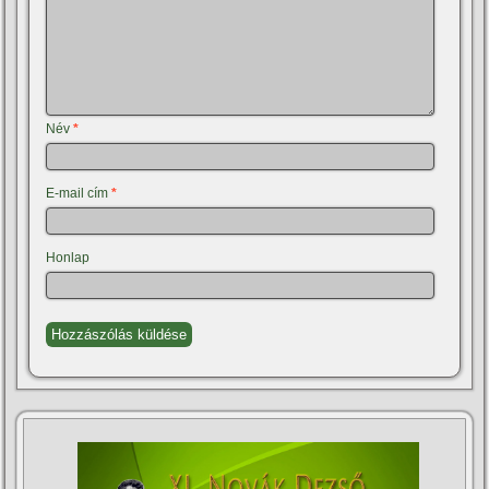
Név
*
E-mail cím
*
Honlap