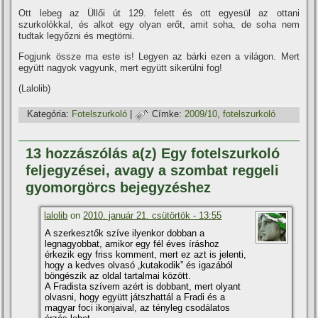
Ott lebeg az Üllői út 129. felett és ott egyesül az ottani
szurkolókkal, és alkot egy olyan erőt, amit soha, de soha nem
tudtak legyőzni és megtörni.
Fogjunk össze ma este is! Legyen az bárki ezen a világon. Mert
együtt nagyok vagyunk, mert együtt sikerülni fog!
(Lalolib)
Kategória:
Fotelszurkoló
|
Címke:
2009/10
,
fotelszurkoló
13 hozzászólás a(z) Egy fotelszurkoló
feljegyzései, avagy a szombat reggeli
gyomorgörcs bejegyzéshez
lalolib
on
2010. január 21. csütörtök - 13:55
A szerkesztők szí­ve ilyenkor dobban a
legnagyobbat, amikor egy fél éves í­ráshoz
érkezik egy friss komment, mert ez azt is jelenti,
hogy a kedves olvasó „kutakodik” és igazából
böngészik az oldal tartalmai között.
A Fradista szí­vem azért is dobbant, mert olyant
olvasni, hogy együtt játszhattál a Fradi és a
magyar foci ikonjaival, az tényleg csodálatos