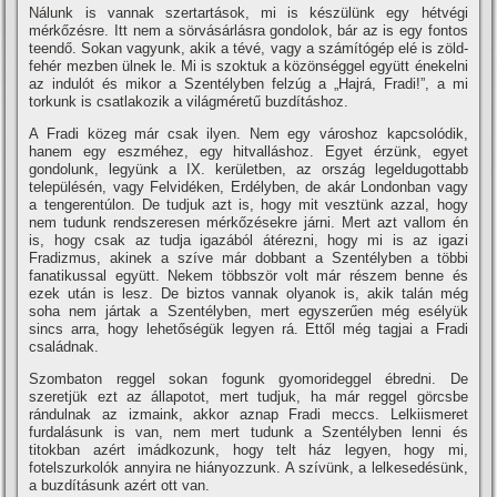
Nálunk is vannak szertartások, mi is készülünk egy hétvégi
mérkőzésre. Itt nem a sörvásárlásra gondolok, bár az is egy fontos
teendő. Sokan vagyunk, akik a tévé, vagy a számí­tógép elé is zöld-
fehér mezben ülnek le. Mi is szoktuk a közönséggel együtt énekelni
az indulót és mikor a Szentélyben felzúg a „Hajrá, Fradi!”, a mi
torkunk is csatlakozik a világméretű buzdí­táshoz.
A Fradi közeg már csak ilyen. Nem egy városhoz kapcsolódik,
hanem egy eszméhez, egy hitvalláshoz. Egyet érzünk, egyet
gondolunk, legyünk a IX. kerületben, az ország legeldugottabb
településén, vagy Felvidéken, Erdélyben, de akár Londonban vagy
a tengerentúlon. De tudjuk azt is, hogy mit vesztünk azzal, hogy
nem tudunk rendszeresen mérkőzésekre járni. Mert azt vallom én
is, hogy csak az tudja igazából átérezni, hogy mi is az igazi
Fradizmus, akinek a szí­ve már dobbant a Szentélyben a többi
fanatikussal együtt. Nekem többször volt már részem benne és
ezek után is lesz. De biztos vannak olyanok is, akik talán még
soha nem jártak a Szentélyben, mert egyszerűen még esélyük
sincs arra, hogy lehetőségük legyen rá. Ettől még tagjai a Fradi
családnak.
Szombaton reggel sokan fogunk gyomorideggel ébredni. De
szeretjük ezt az állapotot, mert tudjuk, ha már reggel görcsbe
rándulnak az izmaink, akkor aznap Fradi meccs. Lelkiismeret
furdalásunk is van, nem mert tudunk a Szentélyben lenni és
titokban azért imádkozunk, hogy telt ház legyen, hogy mi,
fotelszurkolók annyira ne hiányozzunk. A szí­vünk, a lelkesedésünk,
a buzdí­tásunk azért ott van.