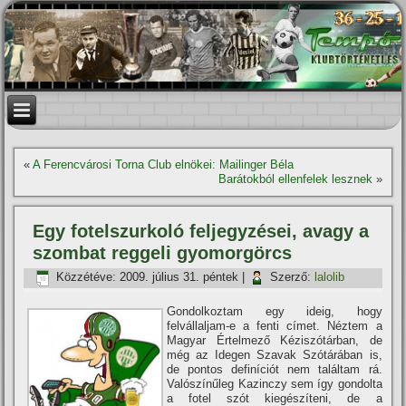
«
A Ferencvárosi Torna Club elnökei: Mailinger Béla
Barátokból ellenfelek lesznek
»
Egy fotelszurkoló feljegyzései, avagy a
szombat reggeli gyomorgörcs
Közzétéve:
2009. július 31. péntek
|
Szerző:
lalolib
Gondolkoztam egy ideig, hogy
felvállaljam-e a fenti cí­met. Néztem a
Magyar Értelmező Kéziszótárban, de
még az Idegen Szavak Szótárában is,
de pontos definí­ciót nem találtam rá.
Valószí­nűleg Kazinczy sem í­gy gondolta
a fotel szót kiegészí­teni, de a