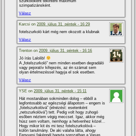
szurkolóként tekinteni maximum
szimpatizánsként.
Válasz
Karcsi on
2009. július 31. péntek - 16:29
fotelszurkoló kárt még nem okozott a klubnak
Válasz
Trenton on
2009. július 31. péntek - 16:16
Jó í­rás Lalolib!
A „fotelszurkoló” nem minden esetben degradáló
vagy pejoratí­v kifejezés, az én számat sem
olyan értelmezéssel hagyja el sok esetben.
Válasz
YSE on
2009. július 31. péntek - 15:11
Hát mostanában sokminden dolog – ebből a
legfontosabb az egészségi állapotom – engem is
„fotelszurkolóvá” (elnézést: esetenként
„netszurkolóvá”) tett. Pedig volt hogy zuhogó
esőben néztem végig meccset. Igaz, akkor még
húsz sem voltam, nemhogy a hetvenhez közel…
Hogy mikor kit és mi tesz fotelszurkolóvá –
külön tanulmány. De aki valaha látta, ahogy
Fenyvesi faképnél hagyta sorozatban a Vasas