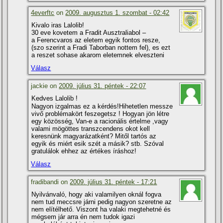
4everftc
on
2009. augusztus 1. szombat - 02:42
Kivalo iras Lalolib!
30 eve kovetem a Fradit Ausztraliabol –
a Ferencvaros az eletem egyik fontos resze,
(szo szerint a Fradi Taborban nottem fel), es ezt
a reszet sohase akarom eletemnek elveszteni
Válasz
jackie on
2009. július 31. péntek - 22:07
Kedves Lalolib !
Nagyon izgalmas ez a kérdés!Hihetetlen messze
vivő problémakört feszegetsz ! Hogyan jön létre
egy közösség, Van-e a racionális értelme ,vagy
valami mögöttes transzcendens okot kell
keresnünk magyarázatként? Mitől tartós az
egyik és miért esik szét a másik? stb. Szóval
gratulálok ehhez az értékes í­ráshoz!
Válasz
fradibandi on
2009. július 31. péntek - 17:21
Nyilvánvaló, hogy aki valamilyen oknál fogva
nem tud meccsre járni pedig nagyon szeretne az
nem elí­télhető. Viszont ha valaki megtehetné és
mégsem jár arra én nem tudok igazi