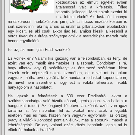
köztudatban az elmúlt egy-két évben
általánossá vált a kifejezés. Főleg
pejoratí­v jelleggel. Mert sokak szerint ki
is a fotelszurkoló? Aki lusta és tohonya
rendszeresen mérkőzésekre járni, aki a meccs nézése közben is
sört szeret inni, aki hajlamos az unalmas pillanatokban elbóbiskolni
egy kicsit, és aki csak akkor riad fel, amikor kiesik a kezéből a
sörös üveg és a drága szőnyegre ömlik a maradék (ha maradt még
benne egyáltalán).
És az, aki nem igazi Fradi szurkoló.
Ez volnék én? Valami kis igazság van a felsorolásban, ez tény, de
azért van egy másik értelmezése is a szónak. Gondoltam is rá,
hogy alkotok egy új szócikkelyt az értelmező szótárban. Nem
leszek vele népszerű sokak szemében, de mivel mi is sokan
vagyunk, hátha érvényesül a közmondás a ludakkal kapcsolatban,
de mivel nem szeretném, hogy ezt is valaki félreértse, inkább
hanyagolom a hasonlatot.
Ha igazak a felmérések a 600 ezer Fradistáról, akkor a
szólásszabadságra való hivatkozással, igenis jogunk van hallatni a
hangunkat (sicc!). Az öngúnyt félretéve a szónak azért van igazi
tartalma is. Nem sorolom fel az okokat, mert azok a legtöbb
esetben más és más, hiszen nem vagyunk egyformák, az ország
(vagy a világ) különböző pontjain élünk, más a sorsunk, mások a
lehetőségeink. De egy valami azért közös bennünk: igenis mi is
élünk és halunk a Fradiért!