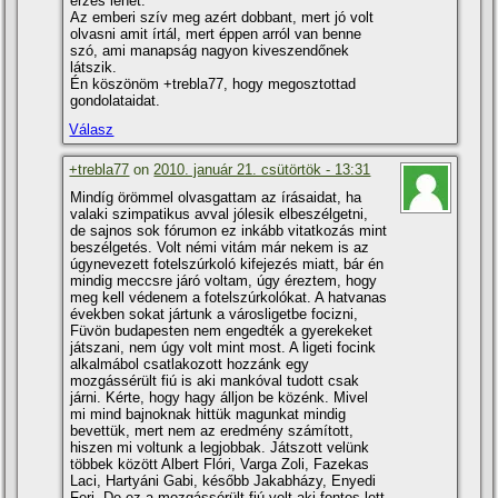
érzés lehet.
Az emberi szí­v meg azért dobbant, mert jó volt
olvasni amit í­rtál, mert éppen arról van benne
szó, ami manapság nagyon kiveszendőnek
látszik.
Én köszönöm +trebla77, hogy megosztottad
gondolataidat.
Válasz
+trebla77
on
2010. január 21. csütörtök - 13:31
Mindí­g örömmel olvasgattam az í­rásaidat, ha
valaki szimpatikus avval jólesik elbeszélgetni,
de sajnos sok fórumon ez inkább vitatkozás mint
beszélgetés. Volt némi vitám már nekem is az
úgynevezett fotelszúrkoló kifejezés miatt, bár én
mindig meccsre járó voltam, úgy éreztem, hogy
meg kell védenem a fotelszúrkolókat. A hatvanas
években sokat jártunk a városligetbe focizni,
Füvön budapesten nem engedték a gyerekeket
játszani, nem úgy volt mint most. A ligeti focink
alkalmábol csatlakozott hozzánk egy
mozgássérült fiú is aki mankóval tudott csak
járni. Kérte, hogy hagy álljon be közénk. Mivel
mi mind bajnoknak hittük magunkat mindig
bevettük, mert nem az eredmény számí­tott,
hiszen mi voltunk a legjobbak. Játszott velünk
többek között Albert Flóri, Varga Zoli, Fazekas
Laci, Hartyáni Gabi, később Jakabházy, Enyedi
Feri. De ez a mozgássérült fiú volt aki fontos lett