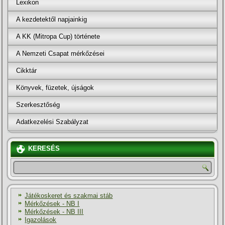
Lexikon
A kezdetektől napjainkig
A KK (Mitropa Cup) története
A Nemzeti Csapat mérkőzései
Cikktár
Könyvek, füzetek, újságok
Szerkesztőség
Adatkezelési Szabályzat
KERESÉS
Játékoskeret és szakmai stáb
Mérkőzések - NB I
Mérkőzések - NB III
Igazolások