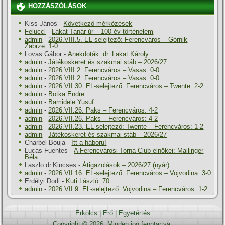
HOZZÁSZÓLÁSOK
Kiss János
-
Következő mérkőzések
Felucci
-
Lakat Tanár úr – 100 év történelem
admin
-
2026.VIII.5. EL-selejtező: Ferencváros – Górnik
Zabrze: 1-0
Lovas Gábor
-
Anekdoták: dr. Lakat Károly
admin
-
Játékoskeret és szakmai stáb – 2026/27
admin
-
2026.VIII.2. Ferencváros – Vasas: 0-0
admin
-
2026.VIII.2. Ferencváros – Vasas: 0-0
admin
-
2026.VII.30. EL-selejtező: Ferencváros – Twente: 2-2
admin
-
Botka Endre
admin
-
Bamidele Yusuf
admin
-
2026.VII.26. Paks – Ferencváros: 4-2
admin
-
2026.VII.26. Paks – Ferencváros: 4-2
admin
-
2026.VII.23. EL-selejtező: Twente – Ferencváros: 1-2
admin
-
Játékoskeret és szakmai stáb – 2026/27
Charbel Bouja
-
Itt a háboru!
Lucas Fuentes
-
A Ferencvárosi Torna Club elnökei: Mailinger
Béla
Laszlo dr.Kincses
-
Átigazolások – 2026/27 (nyár)
admin
-
2026.VII.16. EL-selejtező: Ferencváros – Vojvodina: 3-0
Erdélyi Dodi
-
Kuti László: 70
admin
-
2026.VII.9. EL-selejtező: Vojvodina – Ferencváros: 1-2
Erkölcs
|
Erő
|
Egyetértés
Copyright © 2026. Minden jog fenntartva.