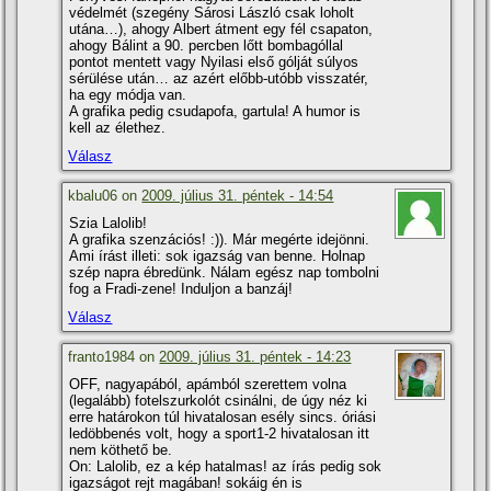
védelmét (szegény Sárosi László csak loholt
utána…), ahogy Albert átment egy fél csapaton,
ahogy Bálint a 90. percben lőtt bombagóllal
pontot mentett vagy Nyilasi első gólját súlyos
sérülése után… az azért előbb-utóbb visszatér,
ha egy módja van.
A grafika pedig csudapofa, gartula! A humor is
kell az élethez.
Válasz
kbalu06 on
2009. július 31. péntek - 14:54
Szia Lalolib!
A grafika szenzációs! :)). Már megérte idejönni.
Ami í­rást illeti: sok igazság van benne. Holnap
szép napra ébredünk. Nálam egész nap tombolni
fog a Fradi-zene! Induljon a banzáj!
Válasz
franto1984 on
2009. július 31. péntek - 14:23
OFF, nagyapából, apámból szerettem volna
(legalább) fotelszurkolót csinálni, de úgy néz ki
erre határokon túl hivatalosan esély sincs. óriási
ledöbbenés volt, hogy a sport1-2 hivatalosan itt
nem köthető be.
On: Lalolib, ez a kép hatalmas! az í­rás pedig sok
igazságot rejt magában! sokáig én is