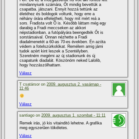
mindannyiunk számára, Őt mindig bevettük a
csapatba. játszani. Ennyit hozzá tettünk az
életéhez és boldogok voltunk, hogy erre a
néhány órára elfelejtheti, hogy mit mért reá a
sors. Fradista volt Ő is. Később láttam még egy
darabig a Fradi meccseken az akkori
népstadionban, a futópályára beengedték Őt is
sorstársaival. Onnan nézhette a Fradi
diadalmenetét a 60-as 70-es években. Én azóta
védem a fotelszúrkolókat. Remélem amig járni
tudok azért kint leszek a Szentélyben.
Szeretném megérni az új stadionunk és új
csapatunk diadalát. Köszönöm neked Lalolib,
hogy hozzászólhattam.
Válasz
T csatársor on
2009. augusztus 2. vasárnap -
11:46
Válasz
santiago on
2009. augusztus 1. szombat - 11:11
Remek irás, jó kis vitainditó lehetne. A grafika
meg egyszerűen tökéletes.
Válasz