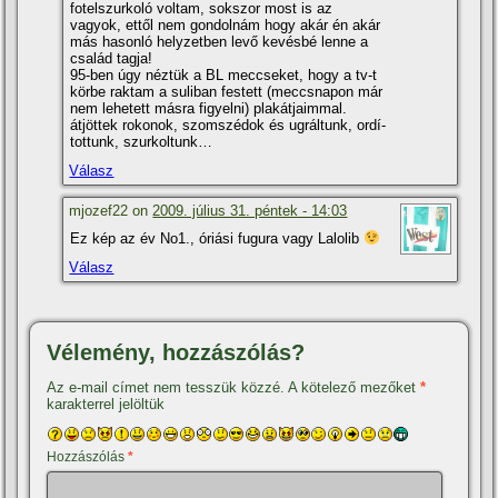
fotelszurkoló voltam, sokszor most is az
vagyok, ettől nem gondolnám hogy akár én akár
más hasonló helyzetben levő kevésbé lenne a
család tagja!
95-ben úgy néztük a BL meccseket, hogy a tv-t
körbe raktam a suliban festett (meccsnapon már
nem lehetett másra figyelni) plakátjaimmal.
átjöttek rokonok, szomszédok és ugráltunk, ordí­
tottunk, szurkoltunk…
Válasz
mjozef22 on
2009. július 31. péntek - 14:03
Ez kép az év No1., óriási fugura vagy Lalolib
Válasz
Vélemény, hozzászólás?
Az e-mail címet nem tesszük közzé.
A kötelező mezőket
*
karakterrel jelöltük
Hozzászólás
*