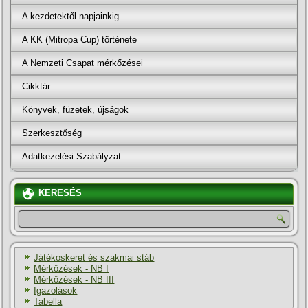
A kezdetektől napjainkig
A KK (Mitropa Cup) története
A Nemzeti Csapat mérkőzései
Cikktár
Könyvek, füzetek, újságok
Szerkesztőség
Adatkezelési Szabályzat
KERESÉS
Játékoskeret és szakmai stáb
Mérkőzések - NB I
Mérkőzések - NB III
Igazolások
Tabella