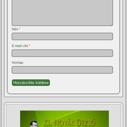
Név
*
E-mail cím
*
Honlap