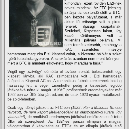
kimondani, ezért röviden EIZI-nek
nevezi mindenki. Az FTC jelenlegi
sztárja tí­z esztendő előtt a BTC-
ben kezdte pályafutását, s már
akkor fő erőssége volt a piros-
fehérek ifjúsági csapatának.
Szüleinél, Kispesten lakott, í­gy
kissé körülményes volt a
Millenáris pályára bejárnia. Mi
sem természetesebb, minthogy a
KAC szemfüles intézője
hamarosan megtudta Eizi kispesti voltát, s kivetette hálóját a sokat
í­gérő futballista gyerekre. A szipkázás azonban nem ment könnyen,
mert a BTC is mindent elkövetett, hogy maradásra bí­rja.”
Végül egy „szí­vügy” döntötte el további sorsát: beleszeretett egy
kispesti lányba, aki KAC szimpatizáns volt… Eizi hamarosan
átlépett a Kispesti AC-ba. A romantikus futballszerelemnek boldog
házasság lett a vége. Eisenhoffer pedig a kispestiek legjobb
játékosává nőtte ki magát. A KAC profiperének eredményeként már
1922-ben az Üllői útra járt edzeni, de csak 1923 nyarán mutatkozott
be zöld-fehérben.
Csak egy idényt játszott az FTC-ben
(1923 telén a Makkabi Brnoba
távozott, de nem kapott játékengedélyt az olasz-spanyol túrára, í­gy
visszatért)
, de rendkí­vül eredményes játékával emlékezetessé tette
Üllői úti szereplését. Az 1924-es párizsi olimpián a magyar
válogatottban ő képviselte az FTC-t és az olimpia játékok első