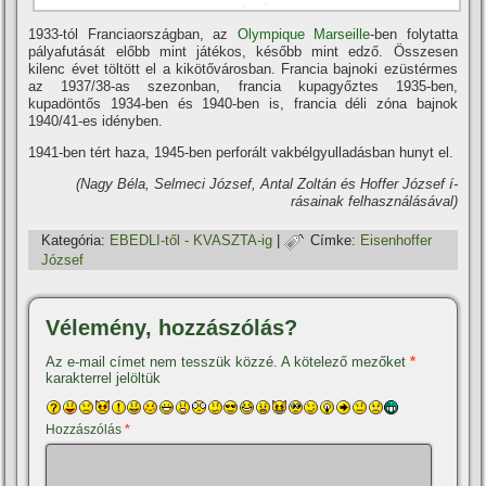
1933-tól Franciaországban, az
Olympique Marseille
-ben folytatta
pályafutását előbb mint játékos, később mint edző. Összesen
kilenc évet töltött el a kikötővárosban. Francia bajnoki ezüstérmes
az 1937/38-as szezonban, francia kupagyőztes 1935-ben,
kupadöntős 1934-ben és 1940-ben is, francia déli zóna bajnok
1940/41-es idényben.
1941-ben tért haza, 1945-ben perforált vakbélgyulladásban hunyt el.
(Nagy Béla, Selmeci József, Antal Zoltán és Hoffer József í­
rásainak felhasználásával)
Kategória:
EBEDLI-től - KVASZTA-ig
|
Címke:
Eisenhoffer
József
Vélemény, hozzászólás?
Az e-mail címet nem tesszük közzé.
A kötelező mezőket
*
karakterrel jelöltük
Hozzászólás
*