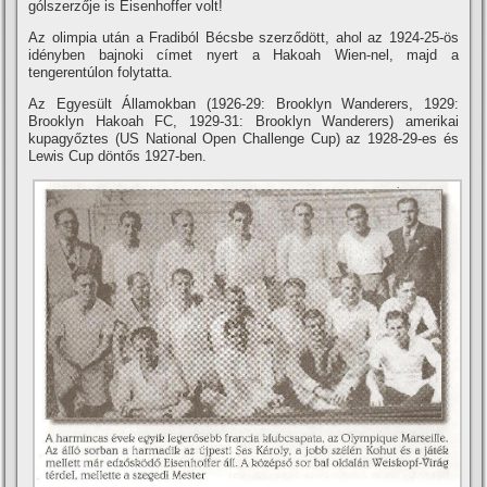
gólszerzője is Eisenhoffer volt!
Az olimpia után a Fradiból Bécsbe szerződött, ahol az 1924-25-ös
idényben bajnoki cí­met nyert a Hakoah Wien-nel, majd a
tengerentúlon folytatta.
Az Egyesült Államokban (1926-29: Brooklyn Wanderers, 1929:
Brooklyn Hakoah FC, 1929-31: Brooklyn Wanderers) amerikai
kupagyőztes (US National Open Challenge Cup) az 1928-29-es és
Lewis Cup döntős 1927-ben.