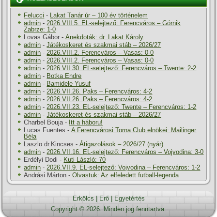
Felucci
-
Lakat Tanár úr – 100 év történelem
admin
-
2026.VIII.5. EL-selejtező: Ferencváros – Górnik
Zabrze: 1-0
Lovas Gábor
-
Anekdoták: dr. Lakat Károly
admin
-
Játékoskeret és szakmai stáb – 2026/27
admin
-
2026.VIII.2. Ferencváros – Vasas: 0-0
admin
-
2026.VIII.2. Ferencváros – Vasas: 0-0
admin
-
2026.VII.30. EL-selejtező: Ferencváros – Twente: 2-2
admin
-
Botka Endre
admin
-
Bamidele Yusuf
admin
-
2026.VII.26. Paks – Ferencváros: 4-2
admin
-
2026.VII.26. Paks – Ferencváros: 4-2
admin
-
2026.VII.23. EL-selejtező: Twente – Ferencváros: 1-2
admin
-
Játékoskeret és szakmai stáb – 2026/27
Charbel Bouja
-
Itt a háboru!
Lucas Fuentes
-
A Ferencvárosi Torna Club elnökei: Mailinger
Béla
Laszlo dr.Kincses
-
Átigazolások – 2026/27 (nyár)
admin
-
2026.VII.16. EL-selejtező: Ferencváros – Vojvodina: 3-0
Erdélyi Dodi
-
Kuti László: 70
admin
-
2026.VII.9. EL-selejtező: Vojvodina – Ferencváros: 1-2
Andrási Márton
-
Olvastuk: Az elfeledett futball-legenda
Erkölcs
|
Erő
|
Egyetértés
Copyright © 2026. Minden jog fenntartva.