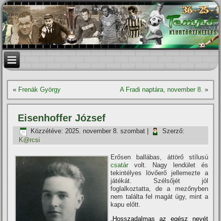
«
Frenák György
A Fradi naptára, november 8.
»
Eisenhoffer József
Közzétéve:
2025. november 8. szombat
|
Szerző:
K@rcsi
Erősen ballábas, áttörő stí­lusú
csatár
volt. Nagy lendület és
tekintélyes lövőerő jellemezte a
játékát. Szélsőjét jól
foglalkoztatta, de a mezőnyben
nem találta fel magát úgy, mint a
kapu előtt.
„Hosszadalmas az egész nevét