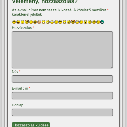
Vélemény, hozzászólás?
Az e-mail címet nem tesszük közzé.
A kötelező mezőket
*
karakterrel jelöltük
Hozzászólás
*
Név
*
E-mail cím
*
Honlap