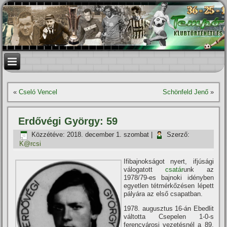
«
Cseló Vencel
Schönfeld Jenő
»
Erdővégi György: 59
Közzétéve:
2018. december 1. szombat
|
Szerző:
K@rcsi
Ifibajnokságot nyert, ifjúsági
válogatott
csatár
unk az
1978/79-es bajnoki idényben
egyetlen tétmérkőzésen lépett
pályára az első csapatban.
1978. augusztus 16-án Ebedlit
váltotta Csepelen 1-0-s
ferencvárosi vezetésnél a 89.