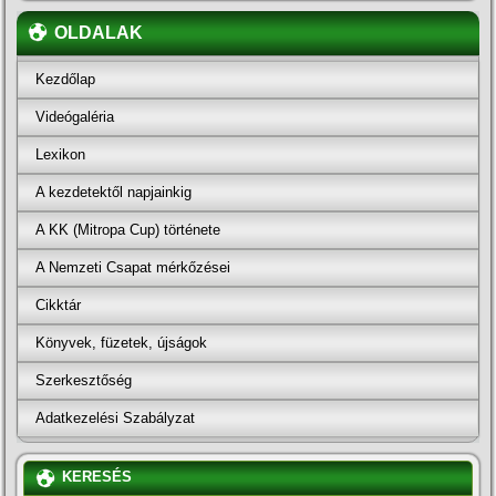
OLDALAK
Kezdőlap
Videógaléria
Lexikon
A kezdetektől napjainkig
A KK (Mitropa Cup) története
A Nemzeti Csapat mérkőzései
Cikktár
Könyvek, füzetek, újságok
Szerkesztőség
Adatkezelési Szabályzat
KERESÉS