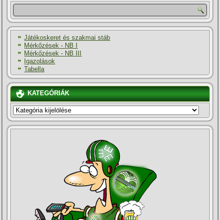
Játékoskeret és szakmai stáb
Mérkőzések - NB I
Mérkőzések - NB III
Igazolások
Tabella
KATEGÓRIÁK
KATEGÓRIÁK