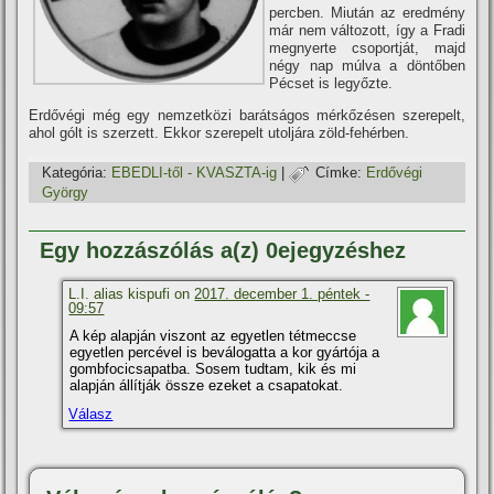
percben. Miután az eredmény
már nem változott, í­gy a Fradi
megnyerte csoportját, majd
négy nap múlva a döntőben
Pécset is legyőzte.
Erdővégi még egy nemzetközi barátságos mérkőzésen szerepelt,
ahol gólt is szerzett. Ekkor szerepelt utoljára zöld-fehérben.
Kategória:
EBEDLI-től - KVASZTA-ig
|
Címke:
Erdővégi
György
Egy hozzászólás a(z) 0ejegyzéshez
L.I. alias kispufi on
2017. december 1. péntek -
09:57
A kép alapján viszont az egyetlen tétmeccse
egyetlen percével is beválogatta a kor gyártója a
gombfocicsapatba. Sosem tudtam, kik és mi
alapján állí­tják össze ezeket a csapatokat.
Válasz