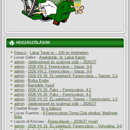
HOZZÁSZÓLÁSOK
Felucci
-
Lakat Tanár úr – 100 év történelem
Lovas Gábor
-
Anekdoták: dr. Lakat Károly
admin
-
Játékoskeret és szakmai stáb – 2026/27
admin
-
2026.VIII.2. Ferencváros – Vasas: 0-0
admin
-
2026.VIII.2. Ferencváros – Vasas: 0-0
admin
-
2026.VII.30. EL-selejtező: Ferencváros – Twente: 2-2
admin
-
Botka Endre
admin
-
Bamidele Yusuf
admin
-
2026.VII.26. Paks – Ferencváros: 4-2
admin
-
2026.VII.26. Paks – Ferencváros: 4-2
admin
-
2026.VII.23. EL-selejtező: Twente – Ferencváros: 1-2
admin
-
Játékoskeret és szakmai stáb – 2026/27
Charbel Bouja
-
Itt a háboru!
Lucas Fuentes
-
A Ferencvárosi Torna Club elnökei: Mailinger
Béla
Laszlo dr.Kincses
-
Átigazolások – 2026/27 (nyár)
admin
-
2026.VII.16. EL-selejtező: Ferencváros – Vojvodina: 3-0