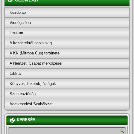
Kezdőlap
Videógaléria
Lexikon
A kezdetektől napjainkig
A KK (Mitropa Cup) története
A Nemzeti Csapat mérkőzései
Cikktár
Könyvek, füzetek, újságok
Szerkesztőség
Adatkezelési Szabályzat
KERESÉS