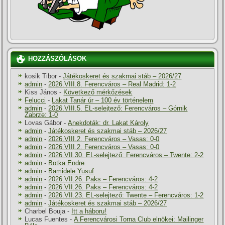
HOZZÁSZÓLÁSOK
kosik Tibor
-
Játékoskeret és szakmai stáb – 2026/27
admin
-
2026.VIII.8. Ferencváros – Real Madrid: 1-2
Kiss János
-
Következő mérkőzések
Felucci
-
Lakat Tanár úr – 100 év történelem
admin
-
2026.VIII.5. EL-selejtező: Ferencváros – Górnik
Zabrze: 1-0
Lovas Gábor
-
Anekdoták: dr. Lakat Károly
admin
-
Játékoskeret és szakmai stáb – 2026/27
admin
-
2026.VIII.2. Ferencváros – Vasas: 0-0
admin
-
2026.VIII.2. Ferencváros – Vasas: 0-0
admin
-
2026.VII.30. EL-selejtező: Ferencváros – Twente: 2-2
admin
-
Botka Endre
admin
-
Bamidele Yusuf
admin
-
2026.VII.26. Paks – Ferencváros: 4-2
admin
-
2026.VII.26. Paks – Ferencváros: 4-2
admin
-
2026.VII.23. EL-selejtező: Twente – Ferencváros: 1-2
admin
-
Játékoskeret és szakmai stáb – 2026/27
Charbel Bouja
-
Itt a háboru!
Lucas Fuentes
-
A Ferencvárosi Torna Club elnökei: Mailinger