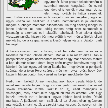
együttesét. Most persze felidézhetném a
szombati meccs hangulatát, és ezzel
egy ideig el is lennék magammal, de az
élet megy tovább és hiába szeretnék
még fürdőzni a visszavágás bizsergető gyönyörűségében, egyszer
úgyis vissza kell szállnom a Földre, bármennyire is jól éreztem
magam a lebegés mámoros állapotában. Ha még esetleg lebegni is
lenne kedvem, az csak addig tartana amí­g nem szembesí­t a
józanság a szombat esti aktuális tabellával. Mert akkor úgyis
visszazuhannék, hiszen bár még előttünk volt még a Siófok elleni
mérkőzés, de a csapat ismét a kieső helyen várta a Balaton parti
hétvégét.
A kí­váncsiságom volt a hibás, mert ha este nem nézek rá a
tabellára biztosan jobban alszom. Bár az első rossz érzés után a
pontjainkhoz egyből hozzáadtam hármat és í­gy már szebben festett
a kép, de már akkor tudtam, hogy ezért nagyon keményen meg kell
küzdeni és bár egyszerű dolog látatlanban megnövelni a pontjaink
számát, de a jelen Ferencvárosa még nem olyan erős, hogy úgy
kapjunk három pontot, hogy azért ne kelljen megküzdenünk.
Pedig nem kellett! Amire mondhatnánk, hogy csoda történt, de
mivel már régóta tudjuk, hogy csodák pedig nincsenek (bár ezzel
sokan szállnának vitába, köztük én is), ezért maradjunk a
valóságnál, mely számunkra nagyon biztató és örömteli volt. Úgy
látszik tovább tart a lendület, egyre jobban kezd beérni Détári
munkája. A játékosok sem szálltak el az Újpest elleni győzelem
mámorától, simán hozták a szerdai kupameccset, és nagyon simán