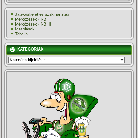
Játékoskeret és szakmai stáb
Mérkőzések - NB I
Mérkőzések - NB III
Igazolások
Tabella
KATEGÓRIÁK
KATEGÓRIÁK