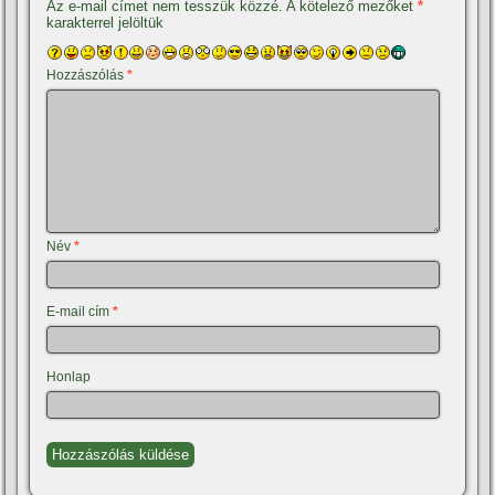
Az e-mail címet nem tesszük közzé.
A kötelező mezőket
*
karakterrel jelöltük
Hozzászólás
*
Név
*
E-mail cím
*
Honlap