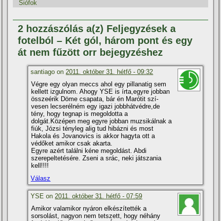
Siófok
2 hozzászólás a(z) Feljegyzések a
fotelból – Két gól, három pont és egy
át nem fűzött orr bejegyzéshez
santiago on
2011. október 31. hétfő - 09:32
Végre egy olyan meccs ahol egy pillanatig sem
kellett izgulnom. Ahogy YSE is í­rta,egyre jobban
összeérik Döme csapata, bár én Marótit szí­
vesen lecserélném egy igazi jobbhátvédre,de
tény, hogy tegnap is megoldotta a
dolgát.Középen meg egyre jobban muzsikálnak a
fiúk, Józsi tényleg alig tud hibázni és most
Hakola és Jovanovics is akkor hagyta ott a
védőket amikor csak akarta.
Egyre azért találni kéne megoldást. Abdi
szerepeltetésére. Zseni a srác, neki játszania
kell!!!!
Válasz
YSE on
2011. október 31. hétfő - 07:59
Amikor valamikor nyáron elkészí­tették a
sorsolást, nagyon nem tetszett, hogy néhány