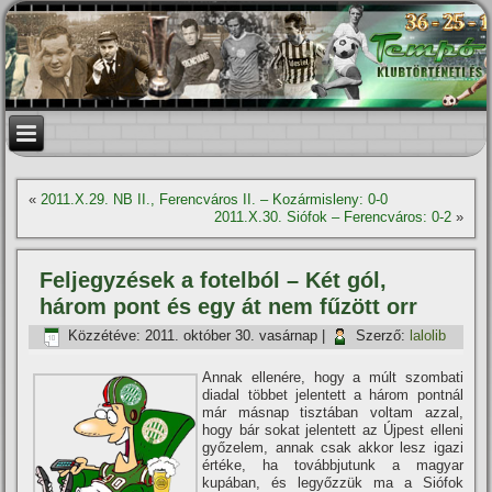
«
2011.X.29. NB II., Ferencváros II. – Kozármisleny: 0-0
2011.X.30. Siófok – Ferencváros: 0-2
»
Feljegyzések a fotelból – Két gól,
három pont és egy át nem fűzött orr
Közzétéve:
2011. október 30. vasárnap
|
Szerző:
lalolib
Annak ellenére, hogy a múlt szombati
diadal többet jelentett a három pontnál
már másnap tisztában voltam azzal,
hogy bár sokat jelentett az Újpest elleni
győzelem, annak csak akkor lesz igazi
értéke, ha továbbjutunk a magyar
kupában, és legyőzzük ma a Siófok