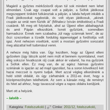
Magáról a győztes mérkőzésről olyan túl sok mindent nem lehet
elmondani. Csak egy csapat volt a pályán, a Siófok játékosai
megszeppent tiniként futkároztak a pályán, a labda helyett inkább a
Fradi játékosokat rugdosták, és volt olyan játékosuk, „akinek
csupán az orrát nem fűzték át” (Mihalecz István értékelése) a Fradi
csatárok. Mi meg ott folytattuk, ahol az Újpest ellen abbahagytuk
és amit Pápán elkezdtünk. Ismét győztünk, sorrendben
harmadszor. Ennek nem szabadna „túl nagy számnak lenni”, de az
őszi szezonban a tí­zedik fordulóig éppenséggel a fordí­tottja volt
igaz. Amit nehezen viseltünk, ezért a mostani győzelmi sorozatot
meg alázattal kell tudomásul venni.
A neheze még hátra van. Úgy kezdtem, hogy az Újpest elleni
győzelem (úgy látszik azért nem múlt el bennem nyomtalanul, mert
elég sokszor hivatkozok rá) csak akkor ér valamit, ha ma győzünk
a Siófok ellen. Ez meg van, de az egész hármas győzelmi
szériának is igazán az ad majd igazolást, ha a soron következő két
hazai meccset is nyerni tudjuk. Mert azzal végleg elkerülnénk a
hold sötét oldalát, és úgy zárhatnánk a 2011-es évet, hogy a
középmezőnyben telelhetünk. Az sem a kánaán még, de reményt
és hitet ad ahhoz, hogy tavasszal végre a napos oldalra kerüljünk.
Mert ott a helyünk.
– lalolib –
Kategória:
Fotelszurkoló
|
Címke:
2011/12
,
fotelszurkoló
,