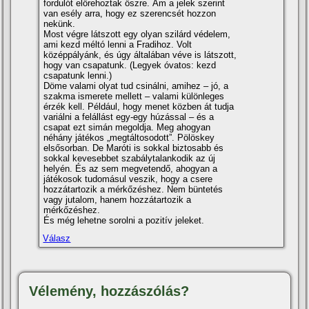
fordulót előrehoztak őszre. Ám a jelek szerint
van esély arra, hogy ez szerencsét hozzon
nekünk.
Most végre látszott egy olyan szilárd védelem,
ami kezd méltó lenni a Fradihoz. Volt
középpályánk, és úgy általában véve is látszott,
hogy van csapatunk. (Legyek óvatos: kezd
csapatunk lenni.)
Döme valami olyat tud csinálni, amihez – jó, a
szakma ismerete mellett – valami különleges
érzék kell. Például, hogy menet közben át tudja
variálni a felállást egy-egy húzással – és a
csapat ezt simán megoldja. Meg ahogyan
néhány játékos „megtáltosodott”. Pölöskey
elsősorban. De Maróti is sokkal biztosabb és
sokkal kevesebbet szabálytalankodik az új
helyén. És az sem megvetendő, ahogyan a
játékosok tudomásul veszik, hogy a csere
hozzátartozik a mérkőzéshez. Nem büntetés
vagy jutalom, hanem hozzátartozik a
mérkőzéshez.
És még lehetne sorolni a pozití­v jeleket.
Válasz
Vélemény, hozzászólás?