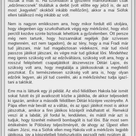
hozták a mait is. Ha szombaton a győzelmi mámorunkban csak
„edzőmeccsnek” tituláltuk a derbit (volt előtte egy jelző is, de azt
most „kegyeleti” okokból inkább mellőzőm), akkor a mai Siófok
elleni találkozó még inkább az volt.
Nem is nagyon emlékszem arra, hogy mikor fordult elő utoljára,
hogy idegenben úgy szurkolhattunk végig egy mérkőzést, hogy első
perctől kezdve szinte biztosak lehettünk a győzelemben. Ott persze
még nem tartunk, hogy hozsannákat regéljek (bár szí­vesen
megtenném, ezt nem tagadom), de az tény, hogy a mai Fradi már
tud játszani, már tud magabiztosan védekezni, már tud rövid
passzos játékot játszani, és végre már tud gólokat lőni. Mindehhez
meg igenis szükség volt az edzőváltásra, szükség volt arra, hogy a
rosszul felépí­tetett csapatjátékot átszervezze Détári Lajos, és
szükség volt arra, hogy megtalálja a játékosoknak a megfelelő
posztokat. És természetesen szükség volt arra is, hogy olyan
edzőnk legyen, aki jól tud cserélni, aki a mérkőzéshez tudja igazí­
tani a taktikát.
Erre ma is láttunk egy jó példát. Az első félidőben Hakola bár ismét
sokat futott és jól avatkozott közbe a játékba, de akkor teljesedett
ki igazán, amikor a második félidőben Détári középre vezényelte. A
Pápa ellen már bevált ez a váltás, és az igazi játékot most is akkor
játszottuk, amikor a finn játékos középről indulhatott el. Remekül
veszi át a labdát, jól fordul le, lendületes, és mától már azt is
tudjuk, hogy tizenhét méterről bombagólt is tud lőni. Bár most sem
értékelném le Pölöskey teljesí­tményét, de ahogy az Újpest ellen
nálam Józsi, ma a Siófok ellen meg Hakola volt a mérkőzés legjobb
játékosa, í­gy a képzeletbeli fotelszurkolós pezsgőt neki nyújtom át.