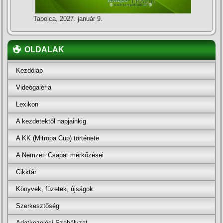
Tapolca, 2027. január 9.
OLDALAK
Kezdőlap
Videógaléria
Lexikon
A kezdetektől napjainkig
A KK (Mitropa Cup) története
A Nemzeti Csapat mérkőzései
Cikktár
Könyvek, füzetek, újságok
Szerkesztőség
Adatkezelési Szabályzat