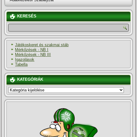
KERESÉS
Játékoskeret és szakmai stáb
Mérkőzések - NB I
Mérkőzések - NB III
Igazolások
Tabella
KATEGÓRIÁK
KATEGÓRIÁK