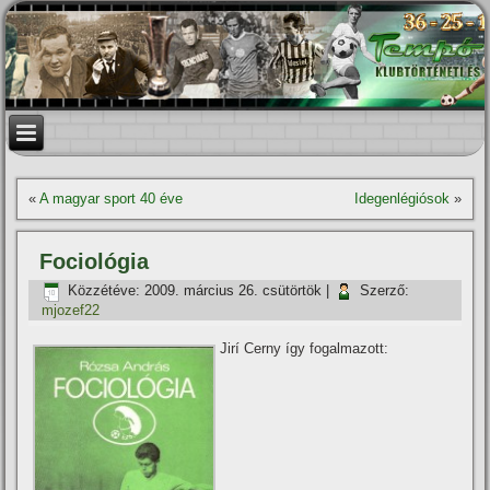
«
A magyar sport 40 éve
Idegenlégiósok
»
Fociológia
Közzétéve:
2009. március 26. csütörtök
|
Szerző:
mjozef22
Jirí­ Cerny í­gy fogalmazott: