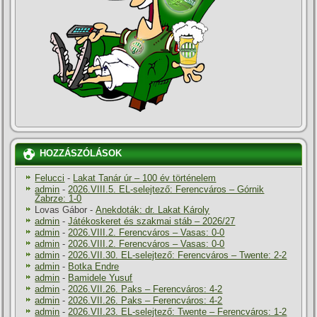
HOZZÁSZÓLÁSOK
Felucci
-
Lakat Tanár úr – 100 év történelem
admin
-
2026.VIII.5. EL-selejtező: Ferencváros – Górnik
Zabrze: 1-0
Lovas Gábor
-
Anekdoták: dr. Lakat Károly
admin
-
Játékoskeret és szakmai stáb – 2026/27
admin
-
2026.VIII.2. Ferencváros – Vasas: 0-0
admin
-
2026.VIII.2. Ferencváros – Vasas: 0-0
admin
-
2026.VII.30. EL-selejtező: Ferencváros – Twente: 2-2
admin
-
Botka Endre
admin
-
Bamidele Yusuf
admin
-
2026.VII.26. Paks – Ferencváros: 4-2
admin
-
2026.VII.26. Paks – Ferencváros: 4-2
admin
-
2026.VII.23. EL-selejtező: Twente – Ferencváros: 1-2