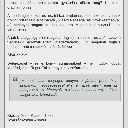
fizikai munkára emlékeztető gyakorlás előzte meg? Itt nincs
diszharmónia?
A labdarúgás etikai és esztétikai értékeinek lehetnek, sőt vannak
olykor orrfacsaró előzményei, kí­sérőjelenségei és következményei.
Jó néhányat magam is boncolgattam. A produkció viszont csak
velük teljes.
A játék világa egyaránt magában foglalja a rosszat és a jót, azaz a
végletekig egyszerűsí­tett „világértékeket”. És magában foglalja
mindazt, ami a rossz és a jó között van.
Akár az élet.
Befejezésül – és e könyv summájaként – nem tudok jobbat
kitalálni, mint Roger Callois egyik eszmefuttatása:
,,a csaló nem fenyegeti annyira a játékot (mert ő a
szabályok megszegésével elismeri azok létét), mint az
ünneprontó, aki kigúnyolja a kí­sérletet, amely egy szí­nlelt
világot akar teremteni”.
Kiadta:
Sport Kiadó – 1985
Szerző:
Rózsa András