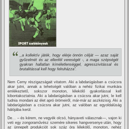
,,a kollektí­v játék, hogy elérje önnön célját — azaz saját
győzelmét és az ellenfél vereségét -, a maga szépségét
gyakran hallatlan kí­méletlenséggel, agresszivitással és
brutalitással kell hogy felruházza”.
Nem Cerny részigazságait vitatom. Aki a labdarúgásban a csúcsra
akar jutni, annak a tehetségét valóban a nehéz fizikai munkára
emlékeztető, sokszor monoton, lélekölő gyakorlással kell
kibontakoztatnia. Aki a labdarúgásban a csúcsra akar jutni, le kell
tudnia mondani az élet apró örömeiről, már-már az aszkézisig. Aki a
labdarúgásban a csúcsra akar jutni, az valóban az egyoldalúság
hálójába kerül.
De… – és kérem, ne vegyék olcsó, hányaveti válasznak—, vajon ki
veti egy zongoraművész szemére sikeres hangversenye után, hogy
az ünnepelt produkciót sok száz óra lélekölő, monoton, nehéz