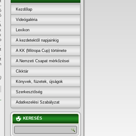
t
­
Kezdőlap
ó
ó
Videógaléria
.
A
Lexikon
k
k
b
A kezdetektől napjainkig
.
t
A KK (Mitropa Cup) története
.
t
A Nemzeti Csapat mérkőzései
n
Cikktár
)
Könyvek, füzetek, újságok
Szerkesztőség
Adatkezelési Szabályzat
KERESÉS