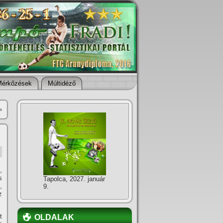
Mérkőzések
Múltidéző
»
,
s
Tapolca, 2027. január
,
9.
z
t
OLDALAK