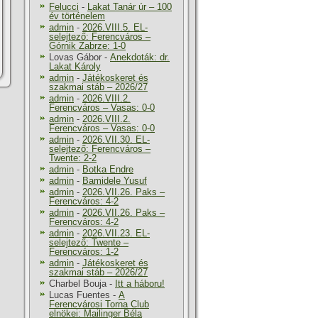
Felucci
-
Lakat Tanár úr – 100
év történelem
admin
-
2026.VIII.5. EL-
selejtező: Ferencváros –
Górnik Zabrze: 1-0
Lovas Gábor
-
Anekdoták: dr.
Lakat Károly
admin
-
Játékoskeret és
szakmai stáb – 2026/27
admin
-
2026.VIII.2.
Ferencváros – Vasas: 0-0
admin
-
2026.VIII.2.
Ferencváros – Vasas: 0-0
admin
-
2026.VII.30. EL-
selejtező: Ferencváros –
Twente: 2-2
admin
-
Botka Endre
admin
-
Bamidele Yusuf
admin
-
2026.VII.26. Paks –
Ferencváros: 4-2
admin
-
2026.VII.26. Paks –
Ferencváros: 4-2
admin
-
2026.VII.23. EL-
selejtező: Twente –
Ferencváros: 1-2
admin
-
Játékoskeret és
szakmai stáb – 2026/27
Charbel Bouja
-
Itt a háboru!
Lucas Fuentes
-
A
Ferencvárosi Torna Club
elnökei: Mailinger Béla