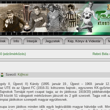
í­rek
Info
Interjúk
Jegyzetek
Kép, Könyv & Videotár
6-0 (edzőmérkőzés)
Rebró Béla
Szerző:
K@rcsi
ogoly II, Újpesti II) Károly (1895. január 19., Újpest – 1969. január 12.
 az UTE és az Újpest FC (1916-31: kétszeres bajnok-, egyszeres KK-győzte
Bajnokok Tornáját nyert csapat tagja; az év játékosa: 1919/20) jobbhátvédje
9 között 51 válogatott mérkőzésen játszott és 2 gólt szerzett. Tagja volt a
limpiai játékokon szerepelt magyar együttesnek.
supa izom játékos minden idők egyik legkiválóbb magyar hátvédje volt. Min