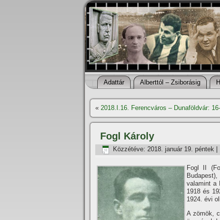
Adattár
Alberttól – Zsiborásig
H
«
2018.I.16. Ferencváros – Dunaföldvár: 1
Fogl Károly
Közzétéve:
2018. január 19. péntek
|
Fogl II (F
Budapest),
valamint a 
1918 és 192
1924. évi o
A zömök, c