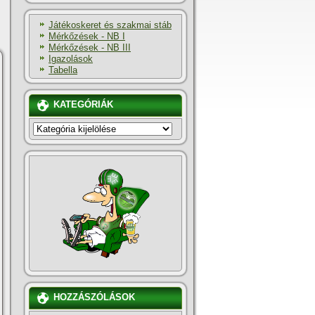
Játékoskeret és szakmai stáb
Mérkőzések - NB I
Mérkőzések - NB III
Igazolások
Tabella
KATEGÓRIÁK
KATEGÓRIÁK
HOZZÁSZÓLÁSOK