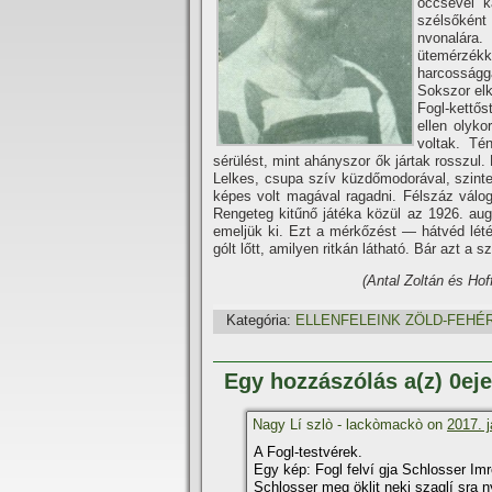
öccsével k
szélsőként
nvonalára
ütemérzékk
harcosságg
Sokszor elk
Fogl-kettő
ellen olyko
voltak. T
sérülést, mint ahányszor ők jártak rosszul.
Lelkes, csupa szí­v küzdőmodorával, szint
képes volt magával ragadni. Félszáz válo
Rengeteg kitűnő játéka közül az 1926. augu
emeljük ki. Ezt a mérkőzést — hátvéd lét
gólt lőtt, amilyen ritkán látható. Bár azt a 
(Antal Zoltán és Hof
Kategória:
ELLENFELEINK ZÖLD-FEHÉ
Egy hozzászólás a(z) 0ej
Nagy Lí szlò - lackòmackò on
2017. j
A Fogl-testvérek.
Egy kép: Fogl felví gja Schlosser Im
Schlosser meg öklit neki szaglí sra ny