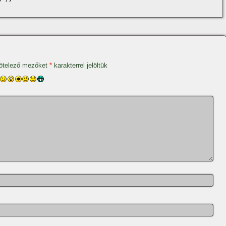
ötelező mezőket
*
karakterrel jelöltük