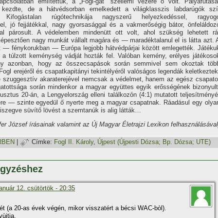
apcsolatban emlí­tettük, a „Fogl-gát” szellemi vezére ő volt. Pályafutásá
 kezdte, de a hátvédsorban emelkedett a világklasszis labdarúgók szí
. Kifogástalan rúgótechnikája nagyszerű helyezkedéssel, ragyog
el, jó fejjátékkal, nagy gyorsasággal és a vakmerőségig bátor, önfeláldoz
al párosult. A védelemben mindenütt ott volt, ahol szükség lehetett rá
épesztően nagy munkát vállalt magára és — maradéktalanul el is látta azt. 
st — fénykorukban — Európa legjobb hátvédpárjai között emlegették. Játéku
r a túlzott keménység vádját hozták fel. Valóban kemény, erélyes játékoso
ény azonban, hogy az összecsapások során semmivel sem okoztak töb
 Fogl erejéről és csapatkapitányi tekintélyéről valóságos legendák keletkeztek
e szuggesztí­v akaraterejével nemcsak a védelmet, hanem az egész csapato
gatottsága során mindenkor a magyar együttes egyik erősségének bizonyult
sztus 20-án, a Lengyelország elleni találkozón (4:1) mutatott teljesí­tményé
ére — szinte egyedül ő nyerte meg a magyar csapatnak. Ráadásul egy olya
sziszegve süví­tő lövést a szemtanúk is alig látták…
fer József í­rásainak valamint az Új Magyar Életrajzi Lexikon felhasználásával
RBEN
|
Címke:
Fogl II. Károly
,
Újpest (Újpesti Dózsa; Bp. Dózsa; UTE)
egyzéshez
anuár 12. csütörtök - 20:35
rét (a 20-as évek végén, mikor visszatért a bécsi WAC-bòl).
ùjtja.