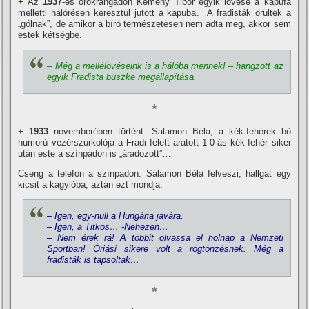
+
Az
1937
-es örökrangadón Kemény Tibor egyik lövése a kapufa
melletti hálórésen keresztül jutott a kapuba. A fradisták örültek a
„gólnak”, de amikor a bí­ró természetesen nem adta meg, akkor sem
estek kétségbe.
– Még a mellélövéseink is a hálóba mennek! – hangzott az
egyik Fradista büszke megállapí­tása.
*
+
1933
novemberében történt. Salamon Béla, a kék-fehérek bő
humorú vezérszurkolója a Fradi felett aratott 1-0-ás kék-fehér siker
után este a szí­npadon is „áradozott”…
Cseng a telefon a szí­npadon. Salamon Béla felveszi, hallgat egy
kicsit a kagylóba, aztán ezt mondja:
– Igen, egy-null a Hungária javára.
– Igen, a Titkos… -Nehezen…
– Nem érek rá! A többit olvassa el holnap a Nemzeti
Sportban! Óriási sikere volt a rögtönzésnek. Még a
fradisták is tapsoltak…
*