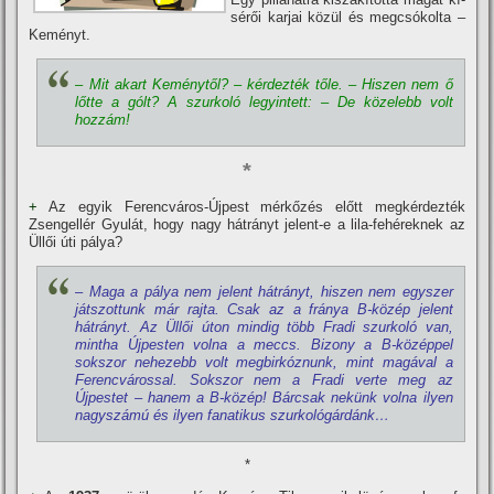
sérői karjai közül és megcsókolta –
Keményt.
– Mit akart Keménytől? – kérdezték tőle. – Hiszen nem ő
lőtte a gólt? A szurkoló legyintett: – De közelebb volt
hozzám!
*
+
Az egyik Ferencváros-Újpest mérkőzés előtt megkérdezték
Zsengellér Gyulát, hogy nagy hátrányt jelent-e a lila-fehéreknek az
Üllői úti pálya?
– Maga a pálya nem jelent hátrányt, hiszen nem egyszer
játszottunk már rajta. Csak az a fránya B-közép jelent
hátrányt. Az Üllői úton mindig több Fradi szurkoló van,
mintha Újpesten volna a meccs. Bizony a B-középpel
sokszor nehezebb volt megbirkóznunk, mint magával a
Ferencvárossal. Sokszor nem a Fradi verte meg az
Újpestet – hanem a B-közép! Bárcsak nekünk volna ilyen
nagyszámú és ilyen fanatikus szurkológárdánk…
*