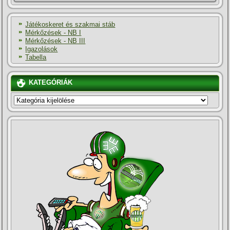
Játékoskeret és szakmai stáb
Mérkőzések - NB I
Mérkőzések - NB III
Igazolások
Tabella
KATEGÓRIÁK
KATEGÓRIÁK