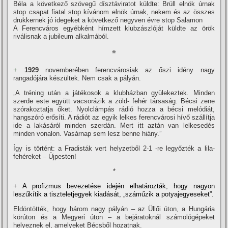
Béla a következő szövegű dí­sztáviratot küldte: Brüll elnök úrnak
stop csapat fiatal stop kí­vánom elnök úrnak, nekem és az összes
drukkernek jó idegeket a következő negyven évre stop Salamon
A Ferencváros egyébként hí­mzett klubzászlóját küldte az örök
riválisnak a jubileum alkalmából.
*
+
1929
novemberében ferencvárosiak az őszi idény nagy
rangadójára készültek. Nem csak a pályán.
„A tréning után a játékosok a klubházban gyülekeztek. Minden
szerde este együtt vacsorázik a zöld- fehér társaság. Bécsi zene
szórakoztatja őket. Nyolclámpás rádió hozza a bécsi melódiát,
hangszóró erősí­ti. A rádiót az egyik lelkes ferencvárosi hí­vő szállí­tja
ide a lakásáról minden szerdán. Mert itt aztán van lelkesedés
minden vonalon. Vasárnap sem lesz benne hiány.”
Így is történt: a Fradisták vert helyzetből 2-1 -re legyőzték a lila-
fehéreket – Újpesten!
*
+
A profizmus bevezetése idején elhatározták, hogy nagyon
leszűkí­tik a tiszteletjegyek kiadását, „száműzik a potyajegyeseket”.
Eldöntötték, hogy három nagy pályán – az Üllői úton, a Hungária
körúton és a Megyeri úton – a bejáratoknál számológépeket
helyeznek el, amelyeket Bécsből hozatnak.