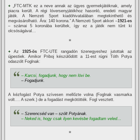
+
„FTC-MTK ez a neve annak az ügyes gyermekjátéknak, amely
piacra került. A régi lóversenyjátékhoz hasonló, eredeti magyar
játék. A Nemzeti Sport kiadóhivatalában megtekinthető és
megvásárolható. Ára: 140 korona.” A Nemzeti Sport akkori –
1921-es
– számai 5 koronába kerültek, í­gy ez a játék nem tűnt ki
olcsóságával…
*
+
Az
1925-ös
FTC-UTE rangadón tizenegyeshez jutottak az
újpestiek. Amikor Priboj készülődött a 11-est rúgni Tóth Potya
odaszólt Foglnak:
– Karcsi, fogadjunk, hogy nem lövi be.
– Fogadjunk.
A kézfogást Potya szí­vesen mellőzte volna (Foglnak vasmarka
volt…. A szerk.) de a fogadást megkötötték. Fogl vesztett.
–
Szerencséd van – szólt Potyának.
– Neked is, hogy csak ilyen kevésbe fogadtam veled…
*