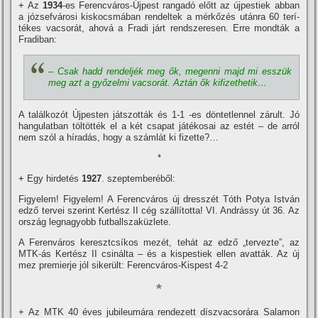
+
Az
1934
-es Ferencváros-Újpest rangadó előtt az újpestiek abban
a józsefvárosi kiskocsmában rendeltek a mérkőzés utánra 60 terí­
tékes vacsorát, ahová a Fradi járt rendszeresen. Erre mondták a
Fradiban:
– Csak hadd rendeljék meg ők, megenni majd mi esszük
meg azt a győzelmi vacsorát. Aztán ők kifizethetik…
A találkozót Újpesten játszották és 1-1 -es döntetlennel zárult. Jó
hangulatban töltötték el a két csapat játékosai az estét – de arról
nem szól a hí­radás, hogy a számlát ki fizette?…
*
+
Egy hirdetés
1927
. szeptemberéből:
Figyelem! Figyelem! A Ferencváros új dresszét Tóth Potya István
edző tervei szerint Kertész II cég szállí­totta! VI. Andrássy út 36. Az
ország legnagyobb futballszaküzlete.
A Ferenváros keresztcsí­kos mezét, tehát az edző „tervezte”, az
MTK-ás Kertész II csinálta – és a kispestiek ellen avatták. Az új
mez premierje jól sikerült: Ferencváros-Kispest 4-2
*
+ Az MTK 40 éves jubileumára rendezett dí­szvacsorára Salamon