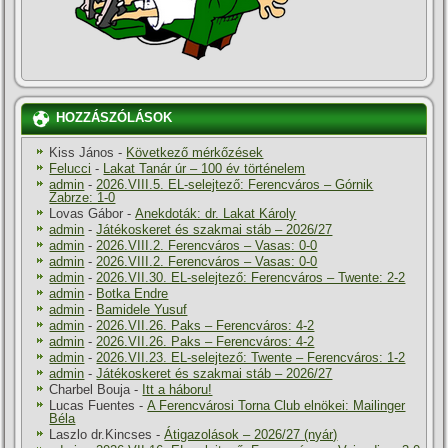
HOZZÁSZÓLÁSOK
Kiss János
-
Következő mérkőzések
Felucci
-
Lakat Tanár úr – 100 év történelem
admin
-
2026.VIII.5. EL-selejtező: Ferencváros – Górnik
Zabrze: 1-0
Lovas Gábor
-
Anekdoták: dr. Lakat Károly
admin
-
Játékoskeret és szakmai stáb – 2026/27
admin
-
2026.VIII.2. Ferencváros – Vasas: 0-0
admin
-
2026.VIII.2. Ferencváros – Vasas: 0-0
admin
-
2026.VII.30. EL-selejtező: Ferencváros – Twente: 2-2
admin
-
Botka Endre
admin
-
Bamidele Yusuf
admin
-
2026.VII.26. Paks – Ferencváros: 4-2
admin
-
2026.VII.26. Paks – Ferencváros: 4-2
admin
-
2026.VII.23. EL-selejtező: Twente – Ferencváros: 1-2
admin
-
Játékoskeret és szakmai stáb – 2026/27
Charbel Bouja
-
Itt a háboru!
Lucas Fuentes
-
A Ferencvárosi Torna Club elnökei: Mailinger
Béla
Laszlo dr.Kincses
-
Átigazolások – 2026/27 (nyár)