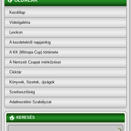
OLDALAK
Kezdőlap
Videógaléria
Lexikon
A kezdetektől napjainkig
A KK (Mitropa Cup) története
A Nemzeti Csapat mérkőzései
Cikktár
Könyvek, füzetek, újságok
Szerkesztőség
Adatkezelési Szabályzat
KERESÉS