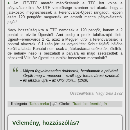
+
Az UTE-TTC amatőr mérkőzésnek a TTC lett volna a
pályaválasztója. Az UTE vezetősége azonban azt akarta, hogy a
játékosok megnézhessék a Ferencváros-Újpest rangadót, éppen
ezért 120 pengőért megvették az amatőr meccs pályaválasztói
jogát!
Nagy bosszúságukra a TTC nemcsak a 120 pengőt, hanem a 2
pontot is elvitte Újpestről. Ami pedig a profik találkozóját illeti:
Újpest-Ferencváros 1 -1, azaz a Megyeri útról a ferencvárosiak is
ponttal távoztak. 0-1 után jött az egyenlí­tés: Kohut fejéről hálóba
került a labda. Kohutot nem csak a játékostársai csókolták, ölelték,
de néhány néző is beszaladt a pályára és majd szétszedték a
népszerű Vilit. Az újpesti szurkolók bosszúsan mormolták?
– Milyen fegyelmezetlen drukkerek, berohannak a pályára!
– Óvják meg a meccset – szólt egy ferencvárosi szurkoló
– és játszuk újra – az Üllői
úton…
(1928)
Összeállí­totta: Nagy Béla 1992
Kategória:
Tarka-barka
|
Címke:
"fradi foci fecnik"
,
fh
Vélemény, hozzászólás?