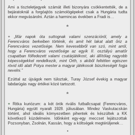
Ami a tiszteletjegyek számát illeti bizonyára csökkentették, de a
bejáratoknál a forgóajtós számológépeket csak a Hungária tudta
ekkor megvásárolni. Aztán a harmincas években a Fradi is…
*
+ „
Már napok óta suttognak valami szenzációról, amely a
Ferencváros berkeiben történik, és amit hét lakat alatt őriz a
Ferencváros vezetősége. Nem kevesebbről van szó, mint arról,
hogy a Ferencváros vezetősége az egyik II. osztályú amatőr
csapatban fölfedezett valami csatárjátékost, aki állí­tólag nagyobb
képességekkel rendelkezik, mint Orth, s akiből feltétlen egészen
rövid idő alatt Potya mester a magyar játékosok büszkeségét fogja
nevelni.”
Ezúttal az újságok nem túloztak, Turay József évekig a magyar
labdarúgás nagy értékei közé tartozott.
*
+
Ritka kuriózum: a két örök rivális futballcsapat (Ferencváros,
Hungária) együtt nyaralt 1928. júliusában. Mindez Vaskutacskán
történt, ahol ideális környezetben pihentek és készültek a KK
következő küzdelmeire. Időnként egy-egy meccset lejátszottak
Pozsonyban, Zsolnán, Kassán, hogy a költségek megtérüljenek…
*