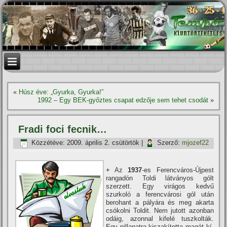
«
Húsz éve: „Gyurka, Gyurka!”
1992 – Egy BEK-győztes csapat edzője sem tehet csodát
»
Fradi foci fecnik…
Közzétéve:
2009. április 2. csütörtök
|
Szerző:
mjozef22
+
Az
1937
-es Ferencváros-Újpest
rangadón Toldi látványos gólt
szerzett. Egy virágos kedvű
szurkoló a ferencvárosi gól után
berohant a pályára
és meg akarta
csókolni Toldit. Nem jutott azonban
odáig, azonnal kifelé tuszkolták.
Egy pillanatra kiszakí­totta magát kí­