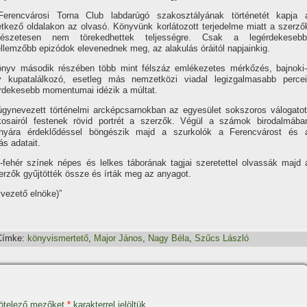
Ferencvárosi Torna Club labdarúgó szakosztályának történetét kapja 
tkező oldalakon az olvasó. Könyvünk korlátozott terjedelme miatt a szerző
mészetesen nem törekedhettek teljességre. Csak a legérdekesebb
ellemzőbb epizódok elevenednek meg, az alakulás óráitól napjainkig.
nyv második részében több mint félszáz emlékezetes mérkőzés, bajnoki-
y kupatalálkozó, esetleg más nemzetközi viadal legizgalmasabb percei
rdekesebb momentumai idézik a múltat.
gynevezett történelmi arcképcsarnokban az egyesület sokszoros válogatot
kosairól festenek rövid portrét a szerzők. Végül a számok birodalmába
onyára érdeklődéssel böngészik majd a szurkolók a Ferencvárost és 
ás adatait.
-fehér szí­nek népes és lelkes táborának tagjai szeretettel olvassák majd 
erzők gyűjtötték össze és í­rták meg az anyagot.
vezető elnöke)”
Címke:
könyvismertető
,
Major János
,
Nagy Béla
,
Szűcs László
ötelező mezőket
*
karakterrel jelöltük