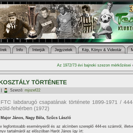
í­rek
Info
Interjúk
Jegyzetek
Kép, Könyv & Videotár
Az 1972/73 évi bajnoki szezon mérkőzései
KOSZTÁLY TÖRTÉNETE
|
Szerző:
mjozef22
 FTC labdarugó csapatának története 1899-1971 / 444
zöld-fehérben (1972)
: Major János, Nagy Béla, Szűcs László
v legfontosabb eseményeiről és az alcí­mben szereplő 444-es számról, illetv
nyv tartalmáról az előszóban Harót János í­gy í­rt: