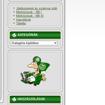
Játékoskeret és szakmai stáb
Mérkőzések - NB I
Mérkőzések - NB III
Igazolások
Tabella
KATEGÓRIÁK
KATEGÓRIÁK
HOZZÁSZÓLÁSOK