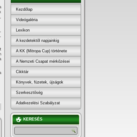
a
Kezdőlap
k
,
Videógaléria
Lexikon
,
,
A kezdetektől napjainkig
t
A KK (Mitropa Cup) története
n
a
A Nemzeti Csapat mérkőzései
Cikktár
a
Könyvek, füzetek, újságok
Szerkesztőség
Adatkezelési Szabályzat
KERESÉS