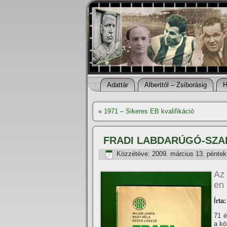
Adattár
Alberttól – Zsiborásig
H
«
1971 – Sikeres EB kvalifikáció
FRADI LABDARÚGÓ-SZA
Közzétéve:
2009. március 13. péntek
Az
en 
Írta
71 é
a kö