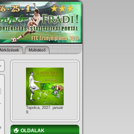
Mérkőzések
Múltidéző
»
-
Tapolca, 2027. január
9.
e
OLDALAK