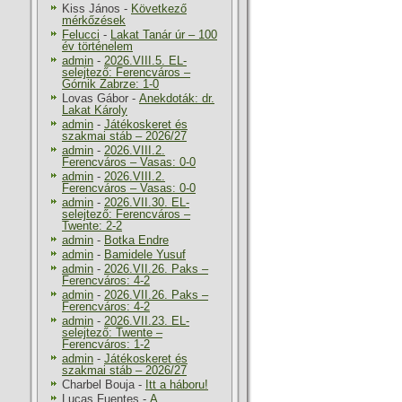
Kiss János
-
Következő
mérkőzések
Felucci
-
Lakat Tanár úr – 100
év történelem
admin
-
2026.VIII.5. EL-
selejtező: Ferencváros –
Górnik Zabrze: 1-0
Lovas Gábor
-
Anekdoták: dr.
Lakat Károly
admin
-
Játékoskeret és
szakmai stáb – 2026/27
admin
-
2026.VIII.2.
Ferencváros – Vasas: 0-0
admin
-
2026.VIII.2.
Ferencváros – Vasas: 0-0
admin
-
2026.VII.30. EL-
selejtező: Ferencváros –
Twente: 2-2
admin
-
Botka Endre
admin
-
Bamidele Yusuf
admin
-
2026.VII.26. Paks –
Ferencváros: 4-2
admin
-
2026.VII.26. Paks –
Ferencváros: 4-2
admin
-
2026.VII.23. EL-
selejtező: Twente –
Ferencváros: 1-2
admin
-
Játékoskeret és
szakmai stáb – 2026/27
Charbel Bouja
-
Itt a háboru!
Lucas Fuentes
-
A