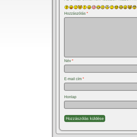
Hozzászólás
*
Név
*
E-mail cím
*
Honlap