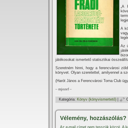
„A 
köve
ter
legj
A kö
vag
legé
Az ú
játé
biz
játékosokat ismertető statisztikai összeállí­t
Szeretném hinni, hogy a ferencvárosi zöld
könyvet. Olyan szeretettel, amilyennel a sz
(Harót János a Ferencvárosi Torna Club ügy
– mjozef
–
Kategória:
Könyv (könyvismertető)
|
Vélemény, hozzászólás?
Az e-mail címet nem tesszük közzé.
A k