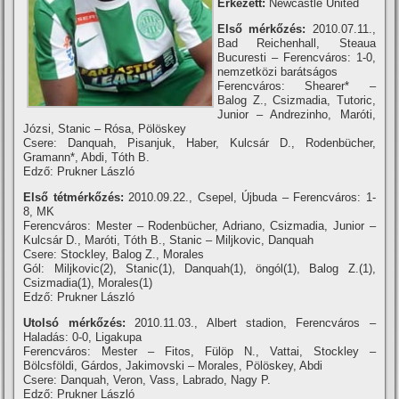
Érkezett:
Newcastle United
Első mérkőzés:
2010.07.11.,
Bad Reichenhall, Steaua
Bucuresti – Ferencváros: 1-0,
nemzetközi barátságos
Ferencváros: Shearer* –
Balog Z., Csizmadia, Tutoric,
Junior – Andrezinho, Maróti,
Józsi, Stanic – Rósa, Pölöskey
Csere: Danquah, Pisanjuk, Haber, Kulcsár D., Rodenbücher,
Gramann*, Abdi, Tóth B.
Edző: Prukner László
Első tétmérkőzés:
2010.09.22., Csepel, Újbuda – Ferencváros: 1-
8, MK
Ferencváros: Mester – Rodenbücher, Adriano, Csizmadia, Junior –
Kulcsár D., Maróti, Tóth B., Stanic – Miljkovic, Danquah
Csere: Stockley, Balog Z., Morales
Gól: Miljkovic(2), Stanic(1), Danquah(1), öngól(1), Balog Z.(1),
Csizmadia(1), Morales(1)
Edző: Prukner László
Utolsó mérkőzés:
2010.11.03., Albert stadion, Ferencváros –
Haladás: 0-0, Ligakupa
Ferencváros: Mester – Fitos, Fülöp N., Vattai, Stockley –
Bölcsföldi, Gárdos, Jakimovski – Morales, Pölöskey, Abdi
Csere: Danquah, Veron, Vass, Labrado, Nagy P.
Edző: Prukner László