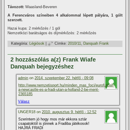
Távozott:
Waasland-Beveren
A Ferencváros szí­neiben 4 alkalommal lépett pályára, 1 gólt
szerzett.
Hazai kupa: 2 mérkőzés / 1 gól
Nemzetközi barátságos és dí­jmérkőzés: 2 mérkőzés
Kategória:
Légiósok
|
Címke:
2010/11
,
Danquah Frank
2 hozzászólás a(z) Frank Wiafe
Danquah bejegyzéshez
admin
on
2014. szeptember 22. hétfő - 09:08
http://www.nemzetisport.hu/minden_mas_foci/eurofutball-
a-newcastle-es-a-fradi-utan-a-holland-2-be-ment-
2365185
Válasz
UNGER18 on
2010. augusztus 9. hétfő - 12:52
Szerintem jó hogy mos már ekkora sztár
csapatoktól is jönnek a Fradiba játékosok!
HAJRÁ FRADI