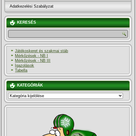
Adatkezelési Szabályzat
KERESÉS
Játékoskeret és szakmai stáb
Mérkőzések - NB I
Mérkőzések - NB III
Igazolások
Tabella
KATEGÓRIÁK
KATEGÓRIÁK