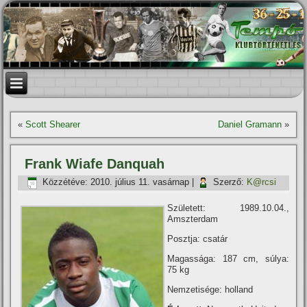
«
Scott Shearer
Daniel Gramann
»
Frank Wiafe Danquah
Közzétéve:
2010. július 11. vasárnap
|
Szerző:
K@rcsi
Született: 1989.10.04.,
Amszterdam
Posztja: csatár
Magassága: 187 cm, súlya:
75 kg
Nemzetisége: holland