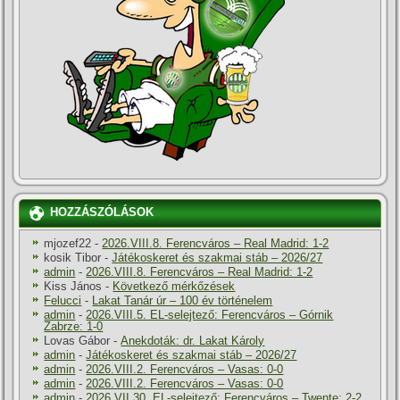
HOZZÁSZÓLÁSOK
mjozef22
-
2026.VIII.8. Ferencváros – Real Madrid: 1-2
kosik Tibor
-
Játékoskeret és szakmai stáb – 2026/27
admin
-
2026.VIII.8. Ferencváros – Real Madrid: 1-2
Kiss János
-
Következő mérkőzések
Felucci
-
Lakat Tanár úr – 100 év történelem
admin
-
2026.VIII.5. EL-selejtező: Ferencváros – Górnik
Zabrze: 1-0
Lovas Gábor
-
Anekdoták: dr. Lakat Károly
admin
-
Játékoskeret és szakmai stáb – 2026/27
admin
-
2026.VIII.2. Ferencváros – Vasas: 0-0
admin
-
2026.VIII.2. Ferencváros – Vasas: 0-0
admin
-
2026.VII.30. EL-selejtező: Ferencváros – Twente: 2-2