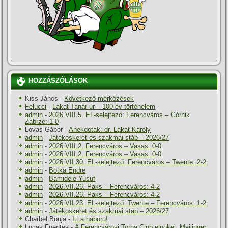
HOZZÁSZÓLÁSOK
Kiss János
-
Következő mérkőzések
Felucci
-
Lakat Tanár úr – 100 év történelem
admin
-
2026.VIII.5. EL-selejtező: Ferencváros – Górnik
Zabrze: 1-0
Lovas Gábor
-
Anekdoták: dr. Lakat Károly
admin
-
Játékoskeret és szakmai stáb – 2026/27
admin
-
2026.VIII.2. Ferencváros – Vasas: 0-0
admin
-
2026.VIII.2. Ferencváros – Vasas: 0-0
admin
-
2026.VII.30. EL-selejtező: Ferencváros – Twente: 2-2
admin
-
Botka Endre
admin
-
Bamidele Yusuf
admin
-
2026.VII.26. Paks – Ferencváros: 4-2
admin
-
2026.VII.26. Paks – Ferencváros: 4-2
admin
-
2026.VII.23. EL-selejtező: Twente – Ferencváros: 1-2
admin
-
Játékoskeret és szakmai stáb – 2026/27
Charbel Bouja
-
Itt a háboru!
Lucas Fuentes
-
A Ferencvárosi Torna Club elnökei: Mailinger