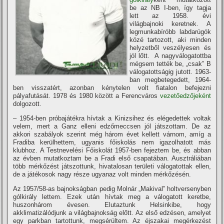
be az NB I-ben, í­gy tagja
lett az 1958. évi
világbajnoki keretnek. A
legmunkabí­róbb labdarúgók
közé tartozott, aki minden
helyzetből veszélyesen és
jól lőtt. A nagyválogatottba
mégsem tették be, „csak” B
válogatottságig jutott. 1963-
ban megbetegedett, 1964-
ben visszatért, azonban kénytelen volt fiatalon befejezni
pályafutását. 1978 és 1980 között a Ferencváros
vezetőedzőjeként
dolgozott.
– 1954-ben próbajátékra hí­vtak a Kinizsihez és elégedettek voltak
velem, mert a Ganz elleni edzőmeccsen jól játszottam. De az
akkori szabályok szerint még három évet kellett várnom, amí­g a
Fradiba kerülhettem, ugyanis főiskolás nem igazolhatott más
klubhoz. A Testnevelési Főiskolát 1957-ben fejeztem be, és abban
az évben mutatkoztam be a Fradi első csapatában. Ausztráliában
több mérkőzést játszottunk, hivatalosan területi válogatottak ellen,
de a játékosok nagy része ugyanaz volt minden mérkőzésén.
Az 1957/58-as bajnokságban pedig Molnár „Makival” holtversenyben
gólkirály lettem. Ezek után hí­vtak meg a válogatott keretbe,
huszonhárom évesen. Elutaztunk Helsinkibe, hogy
akklimatizálódjunk a világbajnokság előtt. Az első edzésen, amelyet
egy parkban tartottunk, megsérültem. Az éjszakai megérkezést