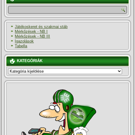
Játékoskeret és szakmai stáb
Mérkőzések - NB I
Mérkőzések - NB III
Igazolások
Tabella
KATEGÓRIÁK
KATEGÓRIÁK