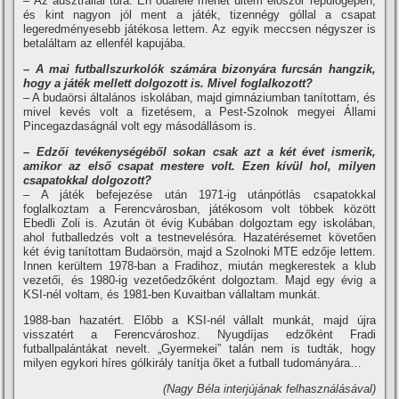
– Az ausztráliai túra. Én odafelé menet ültem először repülőgépen,
és kint nagyon jól ment a játék, tizennégy góllal a csapat
legeredményesebb játékosa lettem. Az egyik meccsen négyszer is
betaláltam az ellenfél kapujába.
– A mai futballszurkolók számára bizonyára furcsán hangzik,
hogy a játék mellett dolgozott is. Mivel foglalkozott?
– A budaörsi általános iskolában, majd gimnáziumban taní­tottam, és
mivel kevés volt a fizetésem, a Pest-Szolnok megyei Állami
Pincegazdaságnál volt egy másodállásom is.
– Edzői tevékenységéből sokan csak azt a két évet ismerik,
amikor az első csapat mestere volt. Ezen kí­vül hol, milyen
csapatokkal dolgozott?
– A játék befejezése után 1971-ig utánpótlás csapatokkal
foglalkoztam a Ferencvárosban, játékosom volt többek között
Ebedli Zoli is. Azután öt évig Kubában dolgoztam egy iskolában,
ahol futballedzés volt a testnevelésóra. Hazatérésemet követően
két évig taní­tottam Budaörsön, majd a Szolnoki MTE edzője lettem.
Innen kerültem 1978-ban a Fradihoz, miután megkerestek a klub
vezetői, és 1980-ig vezetőedzőként dolgoztam. Majd egy évig a
KSI-nél voltam, és 1981-ben Kuvaitban vállaltam munkát.
1988-ban hazatért. Előbb a KSI-nél vállalt munkát, majd újra
visszatért a Ferencvároshoz. Nyugdí­jas edzőként Fradi
futballpalántákat nevelt. „Gyermekei” talán nem is tudták, hogy
milyen egykori hí­res gólkirály taní­tja őket a futball tudományára…
(Nagy Béla interjújának felhasználásával)