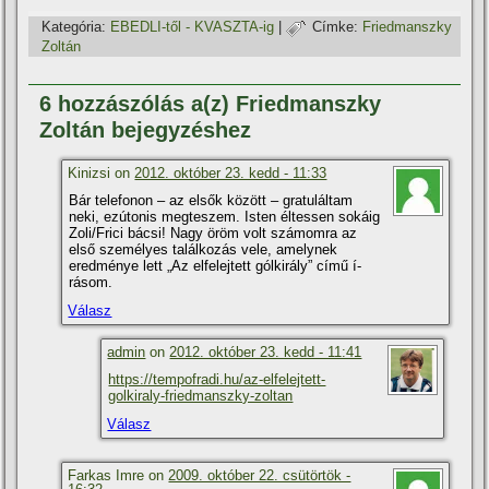
Kategória:
EBEDLI-től - KVASZTA-ig
|
Címke:
Friedmanszky
Zoltán
6 hozzászólás a(z) Friedmanszky
Zoltán bejegyzéshez
Kinizsi on
2012. október 23. kedd - 11:33
Bár telefonon – az elsők között – gratuláltam
neki, ezútonis megteszem. Isten éltessen sokáig
Zoli/Frici bácsi! Nagy öröm volt számomra az
első személyes találkozás vele, amelynek
eredménye lett „Az elfelejtett gólkirály” cí­mű í­
rásom.
Válasz
admin
on
2012. október 23. kedd - 11:41
https://tempofradi.hu/az-elfelejtett-
golkiraly-friedmanszky-zoltan
Válasz
Farkas Imre on
2009. október 22. csütörtök -