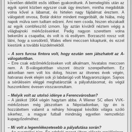
követően délelőtt esős időben gyakoroltunk. A bemelegí­tés után az
egyik sprint közben egyszer csak úgy éreztem, mintha megdobták
volna kővel a lábamat, és hirtelen nagy fájdalmat éreztem. A
válogatott orvosa, Botár doktor mindent megpróbált, de hiába, még
napok múlva sem tudtam edzeni. Ami nem csoda, hiszen elszakadt
az egyik combfeszí­tő izmom. Így aztán kí­vülről néztem végig a
világbajnoki mérkőzéseinket. Pedig nagyon szerettem volna
bekerülni a csapatba, és volt is rá esélyem. Borzasztó rossz volt
látni, hogy a sorsdöntő, Wales elleni meccsen kikaptunk, és ezzel
kiestünk a további küzdelmekből.
– A sors furcsa fintora volt, hogy ezután sem játszhatott az A-
válogatottban.
– Erre csak edzőmérkőzéseken volt alkalmam, hivatalos meccsen
nem. A B-válogatottban viszont ötször szerepelhettem. Ez
akkoriban nem volt kis dolog, hiszen az ötvenes évek végén,
hatvanas évek elején sok jó labdarúgó volt Magyarországon. Sajnos
a sérüléseim eléggé meghatározták a pályafutásomat, és végül
huszonkilenc évesen visszavonultam.
– Melyik volt az utolsó idénye a Ferencvárosban?
– A játékot 1964 végén hagytam abba. A Wiener SC elleni VVK-
mérkőzésen még játszottam a Népstadionban, í­gy én is
hozzátettem valamit a néhány hónappal későbbi világra szóló
sikerhez, a magyar futball mindmáig egyetlen nemzetközi
kupagyőzelméhez.
– Mi volt a legemlékezetesebb a pályafutása során?