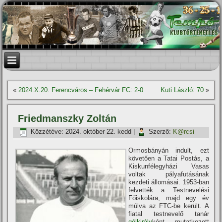
«
2024.X.20. Ferencváros – Fehérvár FC: 2-0
Kuti László: 70
»
Friedmanszky Zoltán
Közzétéve:
2024. október 22. kedd
|
Szerző:
K@rcsi
Ormosbányán indult, ezt
követően a Tatai Postás, a
Kiskunfélegyházi Vasas
voltak pályafutásának
kezdeti állomásai. 1953-ban
felvették a Testnevelési
Főiskolára, majd egy év
múlva az FTC-be került. A
fiatal testnevelő tanár
gólkirály
ként mutatkozott