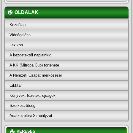
OLDALAK
Kezdőlap
Videógaléria
Lexikon
A kezdetektől napjainkig
A KK (Mitropa Cup) története
A Nemzeti Csapat mérkőzései
Cikktár
Könyvek, füzetek, újságok
Szerkesztőség
Adatkezelési Szabályzat
KERESÉS