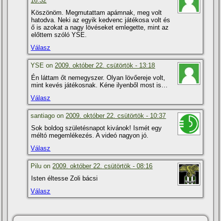
16:32
Köszönöm. Megmutattam apámnak, meg volt
hatodva. Neki az egyik kedvenc játékosa volt és
ő is azokat a nagy lövéseket emlegette, mint az
előttem szóló YSE.
Válasz
YSE on
2009. október 22. csütörtök - 13:18
Én láttam őt nemegyszer. Olyan lövőereje volt,
mint kevés játékosnak. Kéne ilyenből most is…
Válasz
santiago on
2009. október 22. csütörtök - 10:37
Sok boldog születésnapot kivánok! Ismét egy
méltó megemlékezés. A videó nagyon jó.
Válasz
Pilu on
2009. október 22. csütörtök - 08:16
Isten éltesse Zoli bácsi
Válasz