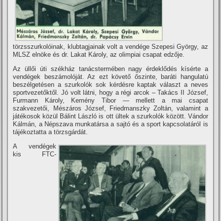
törzsszurkolóinak, klubtagjainak volt a vendége Szepesi György, az
MLSZ elnöke és dr. Lakat Károly, az olimpiai csapat edzője.
Az üllői úti székház tanácstermében nagy érdeklődés kí­sérte a
vendégek beszámolóját. Az ezt követő őszinte, baráti hangulatú
beszélgetésen a szurkolók sok kérdésre kaptak választ a neves
sportvezetőktől. Jó volt látni, hogy a régi arcok – Takács II József,
Furmann Károly, Kemény Tibor — mellett a mai csapat
szakvezetői, Mészáros József, Friedmanszky Zoltán, valamint a
játékosok közül Bálint László is ott ültek a szurkolók között. Vándor
Kálmán, a Népszava munkatársa a sajtó és a sport kapcsolatáról is
tájékoztatta a törzsgárdát.
A vendégek
kis FTC-