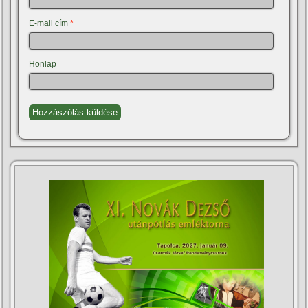
E-mail cím
*
Honlap