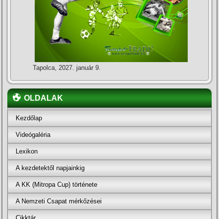
Tapolca, 2027. január 9.
OLDALAK
Kezdőlap
Videógaléria
Lexikon
A kezdetektől napjainkig
A KK (Mitropa Cup) története
A Nemzeti Csapat mérkőzései
Cikktár