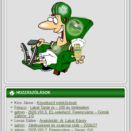
HOZZÁSZÓLÁSOK
Kiss János
-
Következő mérkőzések
Felucci
-
Lakat Tanár úr – 100 év történelem
admin
-
2026.VIII.5. EL-selejtező: Ferencváros – Górnik
Zabrze: 1-0
Lovas Gábor
-
Anekdoták: dr. Lakat Károly
admin
-
Játékoskeret és szakmai stáb – 2026/27
admin
-
2026.VIII.2. Ferencváros – Vasas: 0-0