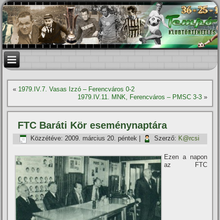
«
1979.IV.7. Vasas Izzó – Ferencváros 0-2
1979.IV.11. MNK, Ferencváros – PMSC 3-3
»
FTC Baráti Kör eseménynaptára
Közzétéve:
2009. március 20. péntek
|
Szerző:
K@rcsi
Ezen a napon
az FTC