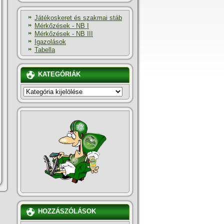
Játékoskeret és szakmai stáb
Mérkőzések - NB I
Mérkőzések - NB III
Igazolások
Tabella
KATEGÓRIÁK
KATEGÓRIÁK
HOZZÁSZÓLÁSOK