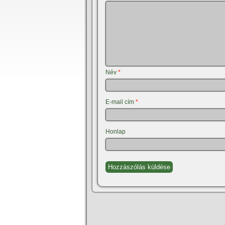
Név
*
E-mail cím
*
Honlap