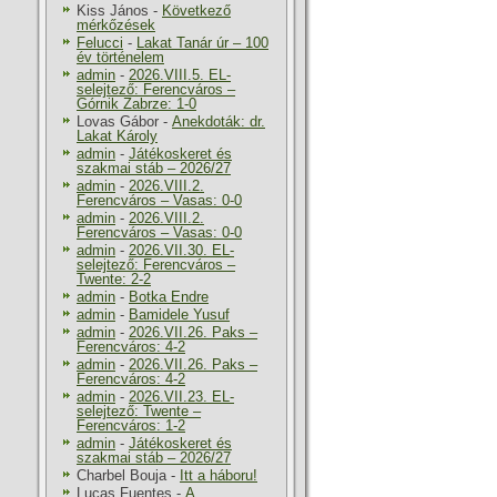
Kiss János
-
Következő
mérkőzések
Felucci
-
Lakat Tanár úr – 100
év történelem
admin
-
2026.VIII.5. EL-
selejtező: Ferencváros –
Górnik Zabrze: 1-0
Lovas Gábor
-
Anekdoták: dr.
Lakat Károly
admin
-
Játékoskeret és
szakmai stáb – 2026/27
admin
-
2026.VIII.2.
Ferencváros – Vasas: 0-0
admin
-
2026.VIII.2.
Ferencváros – Vasas: 0-0
admin
-
2026.VII.30. EL-
selejtező: Ferencváros –
Twente: 2-2
admin
-
Botka Endre
admin
-
Bamidele Yusuf
admin
-
2026.VII.26. Paks –
Ferencváros: 4-2
admin
-
2026.VII.26. Paks –
Ferencváros: 4-2
admin
-
2026.VII.23. EL-
selejtező: Twente –
Ferencváros: 1-2
admin
-
Játékoskeret és
szakmai stáb – 2026/27
Charbel Bouja
-
Itt a háboru!
Lucas Fuentes
-
A