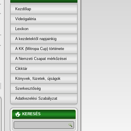
,
Kezdőlap
,
Videógaléria
Lexikon
-
A kezdetektől napjainkig
,
A KK (Mitropa Cup) története
A Nemzeti Csapat mérkőzései
Cikktár
Könyvek, füzetek, újságok
Szerkesztőség
Adatkezelési Szabályzat
KERESÉS