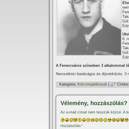
Els
nem
Fer
Tak
Gól
Edz
Uto
6, 
Fer
Tak
Gól:
Edz
A Ferencváros szí­neiben 3 alkalommal lé
Nemzetközi barátságos és dí­jmérkőzés: 3
Kategória:
Kölcsönjátékosok
|
Címke
Vélemény, hozzászólás?
Az e-mail címet nem tesszük közzé.
A k
Hozzászólás
*