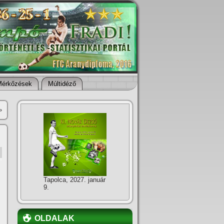
Mérkőzések
Múltidéző
»
Tapolca, 2027. január
9.
OLDALAK