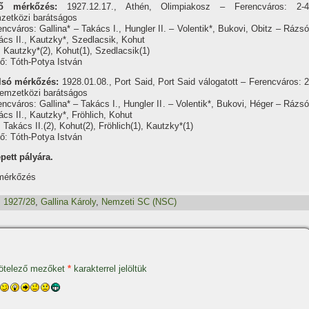
ő mérkőzés:
1927.12.17., Athén, Olimpiakosz – Ferencváros: 2-4
zetközi barátságos
encváros: Gallina* – Takács I., Hungler II. – Volentik*, Bukovi, Obitz – Rázsó
ács II., Kautzky*, Szedlacsik, Kohut
: Kautzky*(2), Kohut(1), Szedlacsik(1)
ő: Tóth-Potya István
lsó mérkőzés:
1928.01.08., Port Said, Port Said válogatott – Ferencváros: 2
nemzetközi barátságos
encváros: Gallina* – Takács I., Hungler II. – Volentik*, Bukovi, Héger – Rázsó
ács II., Kautzky*, Fröhlich, Kohut
 Takács II.(2), Kohut(2), Fröhlich(1), Kautzky*(1)
ő: Tóth-Potya István
pett pályára.
 mérkőzés
:
1927/28
,
Gallina Károly
,
Nemzeti SC (NSC)
ötelező mezőket
*
karakterrel jelöltük