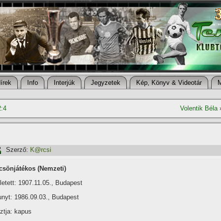
í­rek
Info
Interjúk
Jegyzetek
Kép, Könyv & Videotár
2:4
Volentik Béla
Szerző:
K@rcsi
csönjátékos (Nemzeti)
letett: 1907.11.05., Budapest
unyt: 1986.09.03., Budapest
ztja: kapus