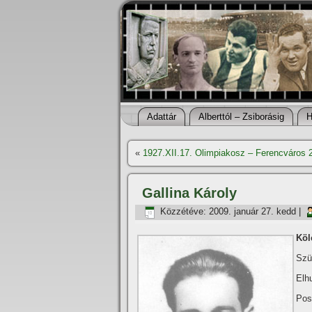
Adattár
Alberttól – Zsiborásig
H
«
1927.XII.17. Olimpiakosz – Ferencváros 
Gallina Károly
Közzétéve:
2009. január 27. kedd
|
Köl
Szü
Elh
Pos