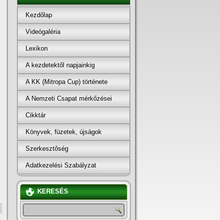
Kezdőlap
Videógaléria
Lexikon
A kezdetektől napjainkig
A KK (Mitropa Cup) története
A Nemzeti Csapat mérkőzései
Cikktár
Könyvek, füzetek, újságok
Szerkesztőség
Adatkezelési Szabályzat
KERESÉS