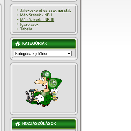
Játékoskeret és szakmai stáb
Mérkőzések - NB I
Mérkőzések - NB III
Igazolások
Tabella
KATEGÓRIÁK
KATEGÓRIÁK
HOZZÁSZÓLÁSOK