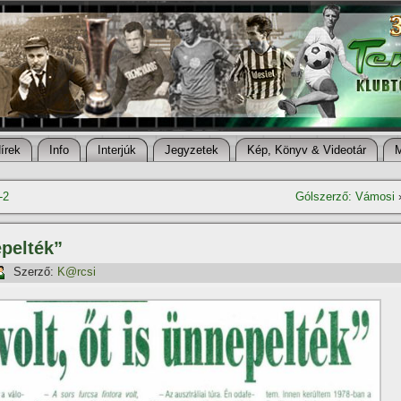
í­rek
Info
Interjúk
Jegyzetek
Kép, Könyv & Videotár
-2
Gólszerző: Vámosi
epelték”
Szerző:
K@rcsi