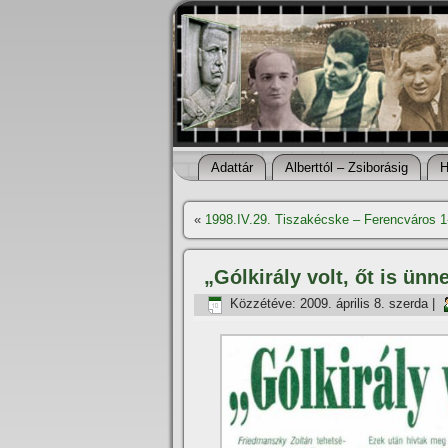
Adattár
Alberttól – Zsiborásig
H
«
1998.IV.29. Tiszakécske – Ferencváros 1
„Gólkirály volt, őt is ünn
Közzétéve:
2009. április 8. szerda
|