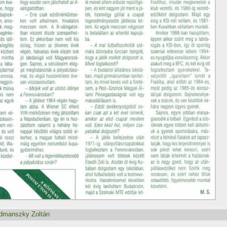
edmanszky Zoltán