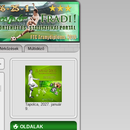
Mérkőzések
Múltidéző
»
Tapolca, 2027. január
9.
OLDALAK