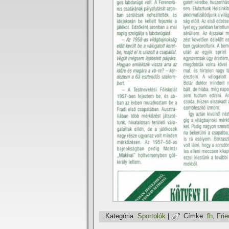
Kategória:
Sportolók
|
Címke:
fh
,
Fri