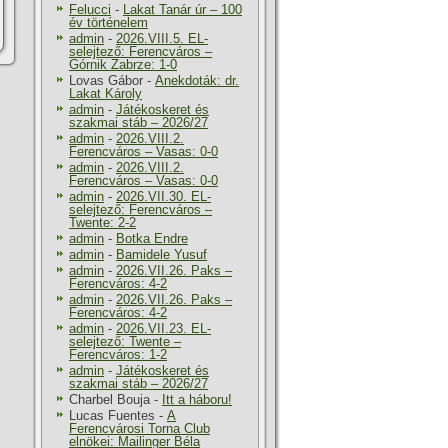
Felucci
-
Lakat Tanár úr – 100
év történelem
admin
-
2026.VIII.5. EL-
selejtező: Ferencváros –
Górnik Zabrze: 1-0
Lovas Gábor
-
Anekdoták: dr.
Lakat Károly
admin
-
Játékoskeret és
szakmai stáb – 2026/27
admin
-
2026.VIII.2.
Ferencváros – Vasas: 0-0
admin
-
2026.VIII.2.
Ferencváros – Vasas: 0-0
admin
-
2026.VII.30. EL-
selejtező: Ferencváros –
Twente: 2-2
admin
-
Botka Endre
admin
-
Bamidele Yusuf
admin
-
2026.VII.26. Paks –
Ferencváros: 4-2
admin
-
2026.VII.26. Paks –
Ferencváros: 4-2
admin
-
2026.VII.23. EL-
selejtező: Twente –
Ferencváros: 1-2
admin
-
Játékoskeret és
szakmai stáb – 2026/27
Charbel Bouja
-
Itt a háboru!
Lucas Fuentes
-
A
Ferencvárosi Torna Club
elnökei: Mailinger Béla