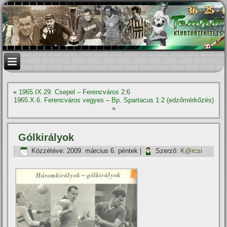
«
1965.IX.29. Csepel – Ferencváros 2:6
1965.X.6. Ferencváros vegyes – Bp. Spartacus 1:2 (edzőmérkőzés)
»
Gólkirályok
Közzétéve:
2009. március 6. péntek
|
Szerző:
K@rcsi