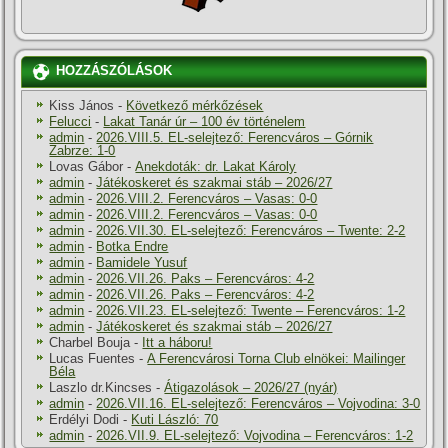
HOZZÁSZÓLÁSOK
Kiss János
-
Következő mérkőzések
Felucci
-
Lakat Tanár úr – 100 év történelem
admin
-
2026.VIII.5. EL-selejtező: Ferencváros – Górnik
Zabrze: 1-0
Lovas Gábor
-
Anekdoták: dr. Lakat Károly
admin
-
Játékoskeret és szakmai stáb – 2026/27
admin
-
2026.VIII.2. Ferencváros – Vasas: 0-0
admin
-
2026.VIII.2. Ferencváros – Vasas: 0-0
admin
-
2026.VII.30. EL-selejtező: Ferencváros – Twente: 2-2
admin
-
Botka Endre
admin
-
Bamidele Yusuf
admin
-
2026.VII.26. Paks – Ferencváros: 4-2
admin
-
2026.VII.26. Paks – Ferencváros: 4-2
admin
-
2026.VII.23. EL-selejtező: Twente – Ferencváros: 1-2
admin
-
Játékoskeret és szakmai stáb – 2026/27
Charbel Bouja
-
Itt a háboru!
Lucas Fuentes
-
A Ferencvárosi Torna Club elnökei: Mailinger
Béla
Laszlo dr.Kincses
-
Átigazolások – 2026/27 (nyár)
admin
-
2026.VII.16. EL-selejtező: Ferencváros – Vojvodina: 3-0
Erdélyi Dodi
-
Kuti László: 70
admin
-
2026.VII.9. EL-selejtező: Vojvodina – Ferencváros: 1-2