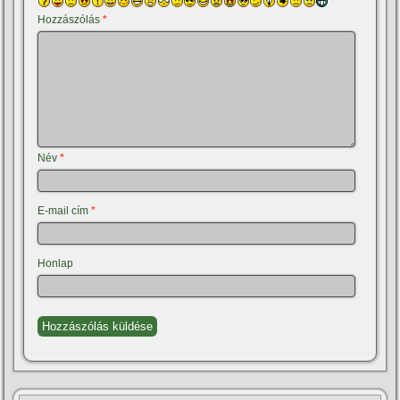
Hozzászólás
*
Név
*
E-mail cím
*
Honlap