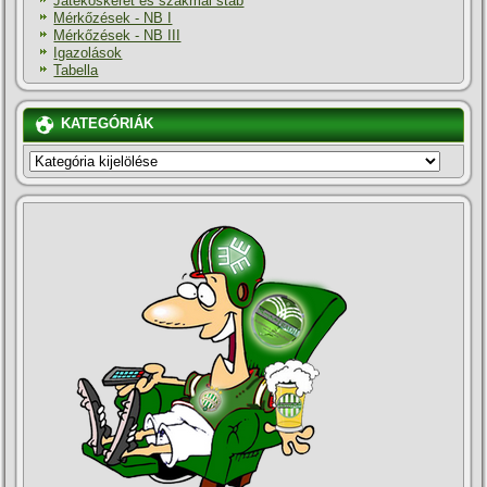
Játékoskeret és szakmai stáb
Mérkőzések - NB I
Mérkőzések - NB III
Igazolások
Tabella
KATEGÓRIÁK
KATEGÓRIÁK