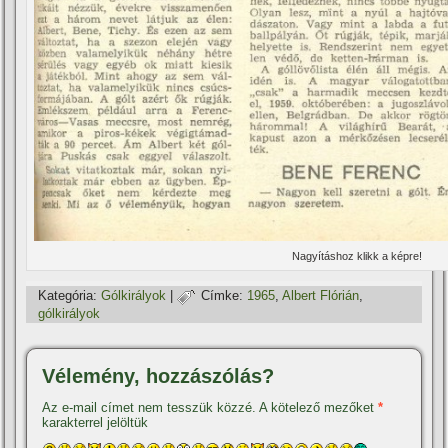
Nagyí­táshoz klikk a képre!
Kategória:
Gólkirályok
|
Címke:
1965
,
Albert Flórián
,
gólkirályok
Vélemény, hozzászólás?
Az e-mail címet nem tesszük közzé.
A kötelező mezőket
*
karakterrel jelöltük