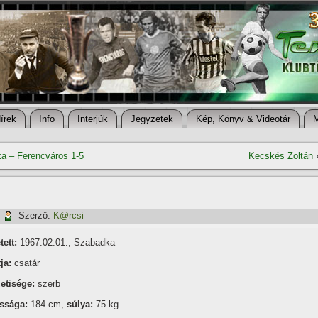
í­rek
Info
Interjúk
Jegyzetek
Kép, Könyv & Videotár
ka – Ferencváros 1-5
Kecskés Zoltán
|
Szerző:
K@rcsi
tett:
1967.02.01., Szabadka
ja:
csatár
etisége:
szerb
ssága:
184 cm,
súlya:
75 kg