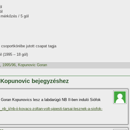
ól
ól
 mérkőzés / 5 gól
csoportkörébe jutott csapat tagja
l (1995 – 18 gól)
,
1995/96
,
Kopunovic Goran
n Kopunovic bejegyzéshez
t Goran Kopunovics lesz a labdarúgó NB II-ben induló Siófok
b_ii/nb-ii-kovacs-zoltan-volt-ujpesti-tarsai-lesznek-a-siofok-