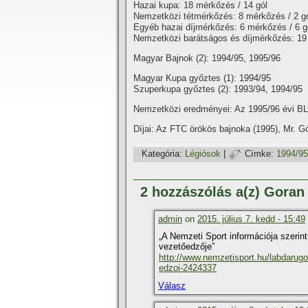
Hazai kupa: 18 mérkőzés / 14 gól
Nemzetközi tétmérkőzés: 8 mérkőzés / 2 g
Egyéb hazai dí­jmérkőzés: 6 mérkőzés / 6 g
Nemzetközi barátságos és dí­jmérkőzés: 19
Magyar Bajnok (2): 1994/95, 1995/96
Magyar Kupa győztes (1): 1994/95
Szuperkupa győztes (2): 1993/94, 1994/95
Nemzetközi eredményei: Az 1995/96 évi BL 
Dí­jai: Az FTC örökös bajnoka (1995), Mr. Gó
Kategória:
Légiósok
|
Címke:
1994/95
2 hozzászólás a(z) Gora
admin
on
2015. július 7. kedd - 15:49
„A Nemzeti Sport információja szerin
vezetőedzője”
http://www.nemzetisport.hu/labdarugo_n
edzoi-2424337
Válasz