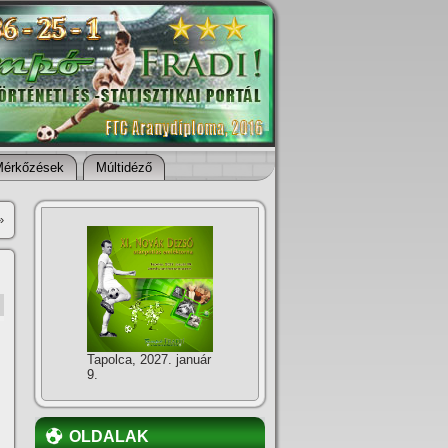
Mérkőzések
Múltidéző
»
Tapolca, 2027. január
9.
OLDALAK