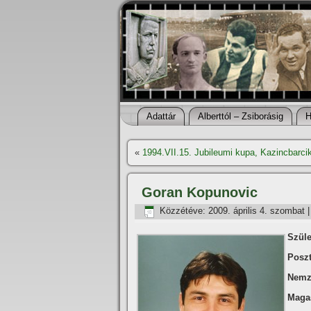
Adattár
Alberttól – Zsiborásig
H
«
1994.VII.15. Jubileumi kupa, Kazincbarci
Goran Kopunovic
Közzétéve:
2009. április 4. szombat
Szüle
Poszt
Nemz
Maga