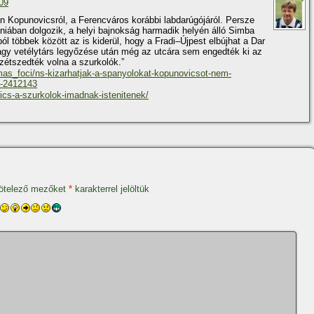
:09
n Kopunovicsról, a Ferencváros korábbi labdarúgójáról. Persze
ániában dolgozik, a helyi bajnokság harmadik helyén álló Simba
ból többek között az is kiderül, hogy a Fradi–Újpest elbújhat a Dar
nagy vetélytárs legyőzése után még az utcára sem engedték ki az
zétszedték volna a szurkolók.”
as_foci/ns-kizarhatjak-a-spanyolokat-kopunovicsot-nem-
a-2412143
vics-a-szurkolok-imadnak-istenitenek/
ötelező mezőket
*
karakterrel jelöltük