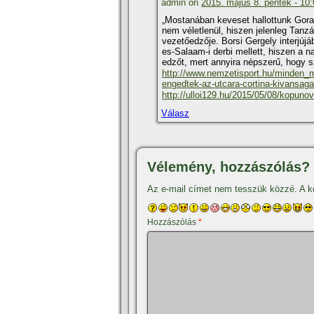
admin on
2015. május 8. péntek - 10
„Mostanában keveset hallottunk Gora
nem véletlenül, hiszen jelenleg Tanz
vezetőedzője. Borsi Gergely interjújá
es-Salaam-i derbi mellett, hiszen a 
edzőt, mert annyira népszerű, hogy s
http://www.nemzetisport.hu/minden_m
engedtek-az-utcara-cortina-kivansag
http://ulloi129.hu/2015/05/08/kopuno
Válasz
Vélemény, hozzászólás?
Az e-mail címet nem tesszük közzé.
A k
Hozzászólás
*