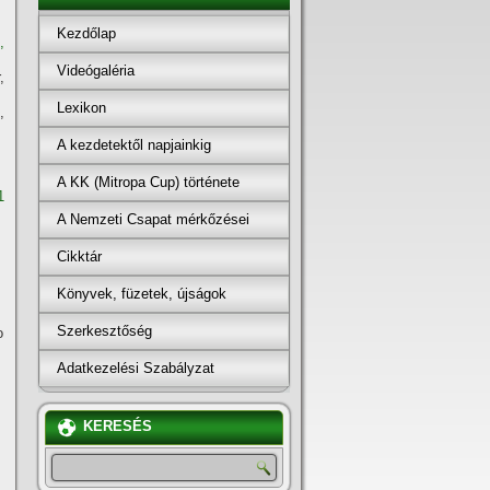
Kezdőlap
,
Videógaléria
,
Lexikon
,
A kezdetektől napjainkig
A KK (Mitropa Cup) története
1
A Nemzeti Csapat mérkőzései
Cikktár
Könyvek, füzetek, újságok
Szerkesztőség
o
Adatkezelési Szabályzat
KERESÉS