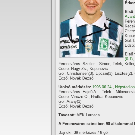
Érkez
Első
Avant
Feren
Kecsk
Csere
Kopun
Gól: L
Edző
Első 
(0-1)
Ferencváros: Szeiler – Simon, Telek, Keller
Csere: Nagy Zs., Kopunovic
Gól: Christiansen(3), Lipcsei(3), Lisztes(2)
Edző: Novák Dezső
Utolsó mérkőzés:
1996.06.24., Népstadion
Ferencváros: Hajdú A. – Telek – Milovanovi
Csere: Vincze O., Hrutka, Kopunovic
Gól: Arany(1)
Edző: Novák Dezső
Távozott:
AEK Larnaca
A Ferencváros szí­neiben 90 alkalommal lé
Bajnoki: 39 mérkőzés / 9 gól