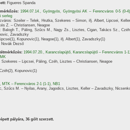
ett:
Figueres Spanda
 mérkőzés:
1994.07.14., Gyöngyös, Gyöngyösi AK – Ferencváros 0-5 (0-4)
i serleg
cváros: Szeiler – Telek, Hrutka, Szekeres – Simon, ifj. Albert, Lipcsei, Keller
és Z. – Christiansen, Neagoe
: Balogh T., Páling, Szűcs M., Nagy Zs., Lisztes, Cigan, Takács Sz., Czéh
ovic, Zavadszky
ipcsei(1), Kopunovic(1), Neagoe(1), ifj. Albert(1), Zavadszky(1)
: Novák Dezső
tétmérkőzés:
1994.07.20., Karancslapújtő, Karancslapújtő – Ferencváros 1-1
, MK
, Szekeres – Lipcsei, Páling, Czéh, Lisztes – Christiansen, Neagoe
, Czéh(2), Kopunovic(1)
, MTK – Ferencváros 2-1 (1-1), NB1
c, Szűcs M. – Nyilas, Arany, Jagodics, Lisztes, Keller – Zavadszky, Nicsenk
pett pályára, 36 gólt szerzett.