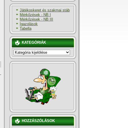
Játékoskeret és szakmai stáb
Mérkőzések - NB I
Mérkőzések - NB III
Igazolások
Tabella
KATEGÓRIÁK
KATEGÓRIÁK
HOZZÁSZÓLÁSOK