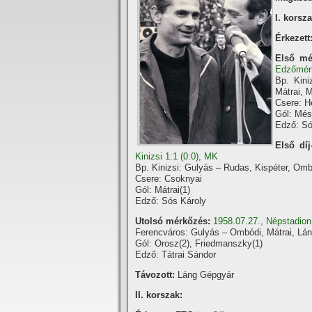
I. korsza
Érkezett
Első mé
Edzőmér
Bp. Kini
Mátrai, 
Csere: He
Gól: Més
Edző: Só
Első díj
Kinizsi 1:1 (0:0), MK
Bp. Kinizsi: Gulyás – Rudas, Kispéter, Omb
Csere: Csoknyai
Gól: Mátrai(1)
Edző: Sós Károly
Utolsó mérkőzés:
1958.07.27., Népstadion
Ferencváros: Gulyás – Ombódi, Mátrai, Lán
Gól: Orosz(2), Friedmanszky(1)
Edző: Tátrai Sándor
Távozott:
Láng Gépgyár
II. korszak: