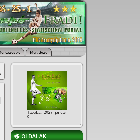
Mérkőzések
Múltidéző
»
Tapolca, 2027. január
9.
OLDALAK