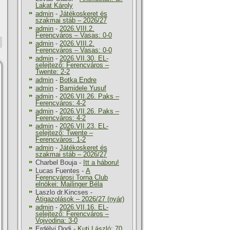
Lakat Károly
admin
-
Játékoskeret és
szakmai stáb – 2026/27
admin
-
2026.VIII.2.
Ferencváros – Vasas: 0-0
admin
-
2026.VIII.2.
Ferencváros – Vasas: 0-0
admin
-
2026.VII.30. EL-
selejtező: Ferencváros –
Twente: 2-2
admin
-
Botka Endre
admin
-
Bamidele Yusuf
admin
-
2026.VII.26. Paks –
Ferencváros: 4-2
admin
-
2026.VII.26. Paks –
Ferencváros: 4-2
admin
-
2026.VII.23. EL-
selejtező: Twente –
Ferencváros: 1-2
admin
-
Játékoskeret és
szakmai stáb – 2026/27
Charbel Bouja
-
Itt a háboru!
Lucas Fuentes
-
A
Ferencvárosi Torna Club
elnökei: Mailinger Béla
Laszlo dr.Kincses
-
Átigazolások – 2026/27 (nyár)
admin
-
2026.VII.16. EL-
selejtező: Ferencváros –
Vojvodina: 3-0
Erdélyi Dodi
-
Kuti László: 70