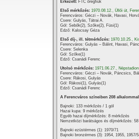
Érkezett:
FTC öregfiúk
Első mérkőzés:
1970.08.12., Üllői út, Fe
Ferencváros: Géczi – Novák, Havasi, Horvá
Csere: Gulyás, Tátrai A.
Gól: Sebők(2), Szőke(2), Füsi(1)
Edző: Kalocsay Géza
Első díj-, ill. tétmérkőzés:
1970.10.25., Ki
Ferencváros: Gulyás – Bálint, Havasi, Pánc
Csere: Selenka
Gól: Szőke(1)
Edző: Csanádi Ferenc
Utolsó mérkőzés:
1971.06.27., Népstadion
Ferencváros: Géczi – Novák, Páncsics, Bál
Csere: Rákosi, Gulyás
Gól: Rákosi(1), Gulyás(1)
Edző: Csanádi Ferenc
A Ferencváros szí­neiben 208 alkalommal l
Bajnoki: 133 mérkőzés / 1 gól
Hazai kupa: 9 mérkőzés
Egyéb hazai dí­jmérkőzés: 8 mérkőzés
Nemzetközi barátságos és dí­jmérkőzés: 5
Bajnoki ezüstérmes (1): 1970/71
Bajnoki bronzérmes (3): 1954, 1955, 1957/5