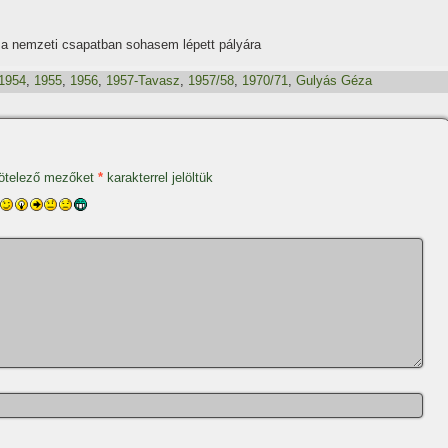
, a nemzeti csapatban sohasem lépett pályára
1954
,
1955
,
1956
,
1957-Tavasz
,
1957/58
,
1970/71
,
Gulyás Géza
ötelező mezőket
*
karakterrel jelöltük