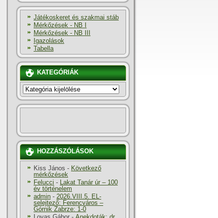
Játékoskeret és szakmai stáb
Mérkőzések - NB I
Mérkőzések - NB III
Igazolások
Tabella
KATEGÓRIÁK
KATEGÓRIÁK
HOZZÁSZÓLÁSOK
Kiss János
-
Következő
mérkőzések
Felucci
-
Lakat Tanár úr – 100
év történelem
admin
-
2026.VIII.5. EL-
selejtező: Ferencváros –
Górnik Zabrze: 1-0
Lovas Gábor
-
Anekdoták: dr.