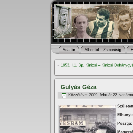
Adattár
Alberttól – Zsiborásig
H
«
1953.II.1. Bp. Kinizsi – Kinizsi Dohányg
Gulyás Géza
Közzétéve:
2009. február 22. vasárn
Született
Elhunyt:
Posztja:
Magassá