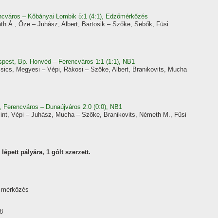
rencváros – Kőbányai Lombik 5:1 (4:1), Edzőmérkőzés
th Á., Őze – Juhász, Albert, Bartosik – Szőke, Sebők, Füsi
spest, Bp. Honvéd – Ferencváros 1:1 (1:1), NB1
sics, Megyesi – Vépi, Rákosi – Szőke, Albert, Branikovits, Mucha
, Ferencváros – Dunaújváros 2:0 (0:0), NB1
int, Vépi – Juhász, Mucha – Szőke, Branikovits, Németh M., Füsi
épett pályára, 1 gólt szerzett.
8 mérkőzés
8