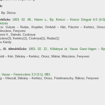
k:
:
Bp. Dózsa
rkőzés:
1953. 02. 08., Halom u., Bp. Kinizsi – Kinizsi Sörgyár 6:0 (4:0)
kőzés
zsi: Gulyás – Rudas, Kispéter, Ombódi – Hári, Pásztor – Kertész, Orosz
Mészáros, Fenyvesi
nni II., Dalnoki, Csoknyai
záros(3), Kertész(1), Csoknyai(1), Rudas(1)
s Károly
-, ill. tétmérkőzés:
1953. 02. 22., Kőbányai út, Vasas Ganz-Vagon – Bp
ódi – Kéri, Dékány – Kertész, Orosz, Mátrai, Mészáros, Fenyvesi
, Vasas – Ferencváros 3:3 (3:1), NB1
g – Vilezsál, Dékány – Kertész, Orosz, Friedmanszky, Rákosi, Fenyvesi