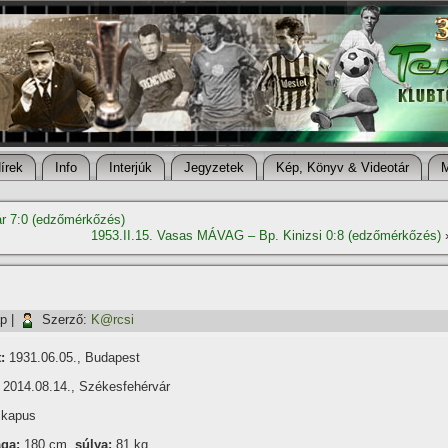
í­rek
Info
Interjúk
Jegyzetek
Kép, Könyv & Videotár
yár 7:0 (edzőmérkőzés)
1953.II.15. Vasas MÁVAG – Bp. Kinizsi 0:8 (edzőmérkőzés)
ap
|
Szerző:
K@rcsi
:
1931.06.05., Budapest
2014.08.14., Székesfehérvár
kapus
ga:
180 cm,
súlya:
81 kg