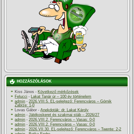
HOZZÁSZÓLÁSOK
Kiss János
-
Következő mérkőzések
Felucci
-
Lakat Tanár úr – 100 év történelem
admin
-
2026.VIII.5. EL-selejtező: Ferencváros – Górnik
Zabrze: 1-0
Lovas Gábor
-
Anekdoták: dr. Lakat Károly
admin
-
Játékoskeret és szakmai stáb – 2026/27
admin
-
2026.VIII.2. Ferencváros – Vasas: 0-0
admin
-
2026.VIII.2. Ferencváros – Vasas: 0-0
admin
-
2026.VII.30. EL-selejtező: Ferencváros – Twente: 2-2
admin
-
Botka Endre