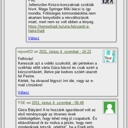
Pilu,
Jellemzően Kinizsi-korszaknak szokták
hí­vni. Maga Springer Miki bácsi is í­gy
mondta. Fölösleges körmondatokba nem
akartam bonyolódni a névváltozások
miatt, mert nem ez volt ebben a lényeg.
https://tempofradi.hu/ujra-felzugott-a-
hajra-fradi
Válasz
mjozef22 on
2011. június 4. szombat - 16:22
Felhí­vás!
Keressük azt a vidéki szurkolót, aki pénteken a
székház előtt várta Gáza bácsit és csak ezért a
kézszorí­tásért, illetve pár kedves szóért utazott
fel Pestre.
Kérlek, ha olvasod légyszi í­rni ide, vagy az e-
mail cí­münkre!
Válasz
YSE on
2011. június 4. szombat - 06:48
Géza Bátyám! A te hozzánk igazolásod volt az
első reménysugár az ötvenes évek
sötétségében, hogy lehet még jó csapatunk. És
eltávolí­tásod öt év múlva a jelzés, hogy nem
mindeniknek tetszik „odafönt”, ha a Fradi erős.