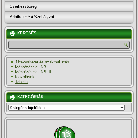
Szerkesztőség
Adatkezelési Szabályzat
KERESÉS
Játékoskeret és szakmai stáb
Mérkőzések - NB I
Mérkőzések - NB III
Igazolások
Tabella
KATEGÓRIÁK
KATEGÓRIÁK