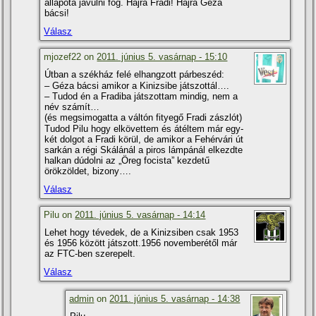
állapota javulni fog. Hajrá Fradi! Hajrá Géza
bácsi!
Válasz
mjozef22 on
2011. június 5. vasárnap - 15:10
Útban a székház felé elhangzott párbeszéd:
– Géza bácsi amikor a Kinizsibe játszottál….
– Tudod én a Fradiba játszottam mindig, nem a
név számí­t…
(és megsimogatta a váltón fityegő Fradi zászlót)
Tudod Pilu hogy elkövettem és átéltem már egy-
két dolgot a Fradi körül, de amikor a Fehérvári út
sarkán a régi Skálánál a piros lámpánál elkezdte
halkan dúdolni az „Öreg focista” kezdetű
örökzöldet, bizony….
Válasz
Pilu on
2011. június 5. vasárnap - 14:14
Lehet hogy tévedek, de a Kinizsiben csak 1953
és 1956 között játszott.1956 novemberétől már
az FTC-ben szerepelt.
Válasz
admin
on
2011. június 5. vasárnap - 14:38