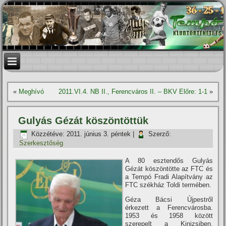
«
Meghí­vó
2011.VI.4. NB II., Ferencváros II. – BKV Előre: 1-1
»
Gulyás Gézát köszöntöttük
Közzétéve:
2011. június 3. péntek
|
Szerző:
Szerkesztőség
A 80 esztendős Gulyás
Gézát köszöntötte az FTC és
a Tempó Fradi Alapí­tvány az
FTC székház Toldi termében.
Géza Bácsi Újpestről
érkezett a Ferencvárosba.
1953 és 1958 között
szerepelt a Kinizsiben,