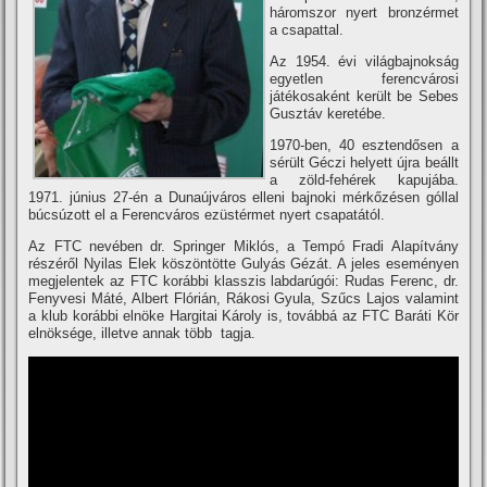
háromszor nyert bronzérmet
a csapattal.
Az 1954. évi világbajnokság
egyetlen ferencvárosi
játékosaként került be Sebes
Gusztáv keretébe.
1970-ben, 40 esztendősen a
sérült Géczi helyett újra beállt
a zöld-fehérek kapujába.
1971. június 27-én a Dunaújváros elleni bajnoki mérkőzésen góllal
búcsúzott el a Ferencváros ezüstérmet nyert csapatától.
Az FTC nevében dr. Springer Miklós, a Tempó Fradi Alapí­tvány
részéről Nyilas Elek köszöntötte Gulyás Gézát. A jeles eseményen
megjelentek az FTC korábbi klasszis labdarúgói: Rudas Ferenc, dr.
Fenyvesi Máté, Albert Flórián, Rákosi Gyula, Szűcs Lajos valamint
a klub korábbi elnöke Hargitai Károly is, továbbá az FTC Baráti Kör
elnöksége, illetve annak több tagja.