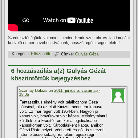
Szerkesztőségünk valamint minden Fradi szurkoló és labdarúgást
kedvelő ember nevében kí­vánunk, hosszú, egészséges életet!
Kategória:
Köszöntők
|
Címke:
Gulyás Géza
6 hozzászólás a(z) Gulyás Gézát
köszöntöttük bejegyzéshez
Szántay Balázs on
2011. június 5. vasárnap -
19:06
Fantasztikus élmény volt találkoznom Géza
bácsival, aki az első Kinizsi meccsem kapusa
volt. Ez már régen volt 1954-ben. Nagyon jó
kapus volt, bravúrokra volt képes. Méltánytalanul
küldték el a Fraditól, amikor a legideálisabb
kapuskorban volt. Kárpótlásként kapta, amikor
Géczi Pista helyett védhetett és gólt is szerzett.
Isten éltesse sokáig, remélem, egészségi