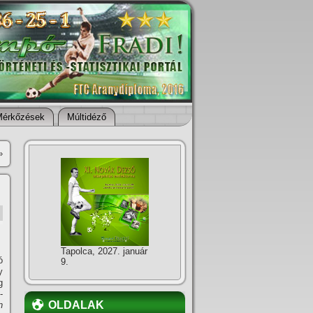
Mérkőzések
Múltidéző
»
Tapolca, 2027. január
ó
9.
y
g
-
OLDALAK
n