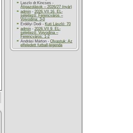
Laszlo dr.Kincses
-
Átigazolások – 2026/27 (nyár)
admin
-
2026.VII.16. EL-
selejtező: Ferencváros –
Vojvodina: 3-0
Erdélyi Dodi
-
Kuti László: 70
admin
-
2026.VII.9. EL-
selejtező: Vojvodina –
Ferencváros: 1-2
Andrási Márton
-
Olvastuk: Az
elfeledett futball-legenda