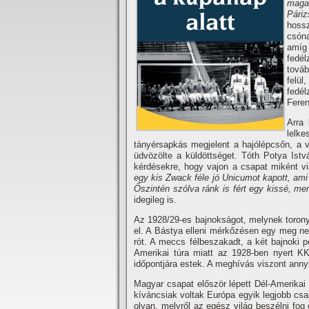
maga
Páriz
hossz
csóna
amí­
fedél
továb
felü
fedé
Feren
Arra 
lelke
tányérsapkás megjelent a hajólépcsőn, a v
üdvözölte a küldöttséget. Tóth Potya Istv
kérdésekre, hogy vajon a csapat miként vi
egy kis Zwack féle jó Unicumot kapott, ami 
Őszintén szólva ránk is fért egy kissé, me
idegileg is.
Az 1928/29-es bajnokságot, melynek torony
el. A Bástya elleni mérkőzésen egy meg ne
rót. A meccs félbeszakadt, a két bajnoki po
Amerikai túra miatt az 1928-ben nyert K
időpontjára estek. A meghí­vás viszont annyi
Magyar csapat először lépett Dél-Amerikai 
kí­váncsiak voltak Európa egyik legjobb cs
olyan, melyről az egész világ beszélni fo