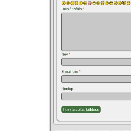
Hozzászólás
*
Név
*
E-mail cím
*
Honlap