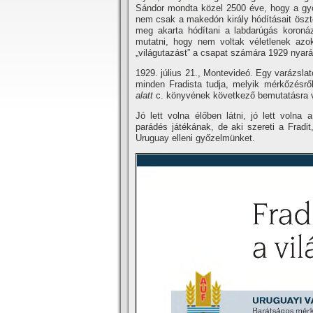
Sándor mondta közel 2500 éve, hogy a győ
nem csak a makedón király hódí­tásait ösztö
meg akarta hódí­tani a labdarúgás koroná
mutatni, hogy nem voltak véletlenek azo
„világutazást” a csapat számára 1929 nyará
1929. július 21., Montevideó. Egy varázsl
minden Fradista tudja, melyik mérkőzésrő
alatt
c. könyvének következő bemutatásra v
Jó lett volna élőben látni, jó lett volna
parádés játékának, de aki szereti a Fradi
Uruguay elleni győzelmünket.