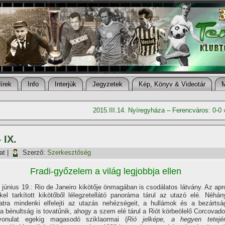
í­rek
Info
Interjúk
Jegyzetek
Kép, Könyv & Videotár
2015.III.14. Nyí­regyháza – Ferencváros: 0-0
 IX.
at
|
Szerző:
Szerkesztőség
Fradi-győzelem a világ legjobbja ellen
 június 19.: Rio de Janeiro kikötője önmagában is csodálatos látvány. Az apr
kel tarkí­tott kikötőből lélegzetellátó panoráma tárul az utazó elé. Néhán
natra mindenki elfelejti az utazás nehézségeit, a hullámok és a bezártsá
a bénultság is tovatűnik, ahogy a szem elé tárul a Riót körbeölelő Corcovado
vonulat egekig magasodó sziklaormai (
Rió jelképe, a hegyen tetejé