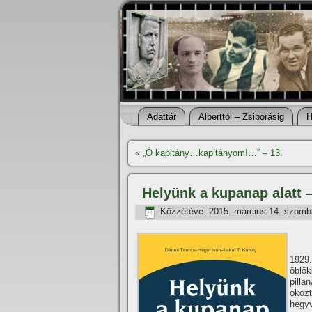
Adattár
Alberttól – Zsiborásig
H
«
„Ó kapitány…kapitányom!…” – 13.
Helyünk a kupanap alatt –
Közzétéve:
2015. március 14. szomb
1929.
öblök
pilla
okozt
hegy