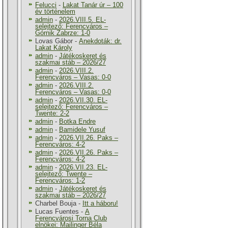
Felucci
-
Lakat Tanár úr – 100
év történelem
admin
-
2026.VIII.5. EL-
selejtező: Ferencváros –
Górnik Zabrze: 1-0
Lovas Gábor
-
Anekdoták: dr.
Lakat Károly
admin
-
Játékoskeret és
szakmai stáb – 2026/27
admin
-
2026.VIII.2.
Ferencváros – Vasas: 0-0
admin
-
2026.VIII.2.
Ferencváros – Vasas: 0-0
admin
-
2026.VII.30. EL-
selejtező: Ferencváros –
Twente: 2-2
admin
-
Botka Endre
admin
-
Bamidele Yusuf
admin
-
2026.VII.26. Paks –
Ferencváros: 4-2
admin
-
2026.VII.26. Paks –
Ferencváros: 4-2
admin
-
2026.VII.23. EL-
selejtező: Twente –
Ferencváros: 1-2
admin
-
Játékoskeret és
szakmai stáb – 2026/27
Charbel Bouja
-
Itt a háboru!
Lucas Fuentes
-
A
Ferencvárosi Torna Club
elnökei: Mailinger Béla