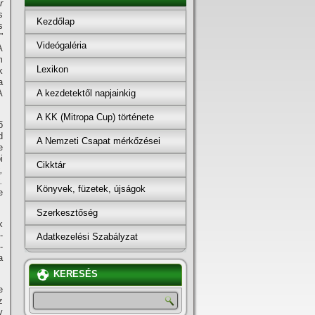
r
s
Kezdőlap
s
”
Videógaléria
A
m
Lexikon
k
a
A kezdetektől napjainkig
A
A KK (Mitropa Cup) története
ő
d
A Nemzeti Csapat mérkőzései
e
i
Cikktár
,
.
Könyvek, füzetek, újságok
e
Szerkesztőség
k
­
Adatkezelési Szabályzat
-
a
KERESÉS
e
z
y