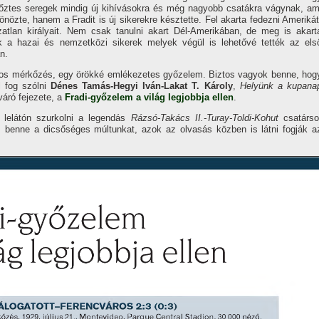
ztes seregek mindig új kihí­vásokra és még nagyobb csatákra vágynak, am
nözte, hanem a Fradit is új sikerekre késztette. Fel akarta fedezni Amerikát
zatlan királyait. Nem csak tanulni akart Dél-Amerikában, de meg is akart
k a hazai és nemzetközi sikerek melyek végül is lehetővé tették az els
n.
atos mérkőzés, egy örökké emlékezetes győzelem. Biztos vagyok benne, hog
l fog szólni
Dénes Tamás-Hegyi Iván-Lakat T. Károly
,
Helyünk a kupana
áró fejezete, a
Fradi-győzelem a világ legjobbja ellen
.
 a lelátón szurkolni a legendás
Rázsó-Takács II.-Turay-Toldi-Kohut
csatárso
t, benne a dicsőséges múltunkat, azok az olvasás közben is látni fogják a