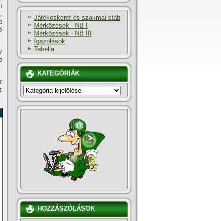
i
,
Játékoskeret és szakmai stáb
a
Mérkőzések - NB I
ő
Mérkőzések - NB III
Igazolások
Tabella
y
p
KATEGÓRIÁK
r
KATEGÓRIÁK
z
HOZZÁSZÓLÁSOK