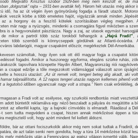
sodó Megváltó Krisztus szobor 1929-ben még nem készült el, de má
sban „dolgoztak” rajta – 1931-ben avatták fel
). Három hét utazás még akkor i
ú idő, ha az út végén ilyen gyönyörűség fogadja a fáradt utazót. Motoro
kok veszik körbe a több emeletes hajót, vigyázzák annak minden „lépését
g az a horgony és a feszí­tő kötelek szorí­tásában végleg megpihen. 
zeten már nagy a nyüzsgés, mindenki a csomagjára figyel miközben a sze
bra is a hegyvonulatot pásztázza. Nagy a zaj, az utasok egymást harsogjá
l, de mikor a partról több száz torokból felhangzik a
„Hajrá Fradi!”
, 
lzeten több szemből is könnycseppek gördülnek az Atlanti-óceánba. 
cváros labdarúgói, magyar csapaként először, megérkeztek Dél-Amerikába.
kevesen számoltak, hogy ilyen sok ott élő magyar fogja a csapatot kitör
sedéssel fogadni. Amikor a huszonegy egyforma, elegáns szürke ruhás, zöl
árakozók tapsvihara közepette Haydin Albert, Magyarország riói nagykövet
án a csapat edzője a tőle megszokott vidámsággal válaszolt azon újságí­ró
selte a hosszú utazást:
„Az út remek volt, tengeri beteg alig akadt, aki volt
hamar talpraállí­totta. A 12 napos tengeri utazás nagyon kellemes pihenő volt
rt a legutolsó időben ugyancsak nagy volt a strapa.”
Nem csak erőnlétileg, d
magasan a Fradi volt az esélyese, egy szurkolói rendbontás miatt vesztettü
m adott büntetőt reklamálva egy néző beszaladt a pályára és megütötte a bí
ntot az ellenfél kapta, í­gy a bajnoki cí­mvédés is elmaradt. Ráadásul a Dél
K-t sem tudta megvédeni a csapat, hiszen annak mérkőzései éppen a túr
ra megtisztelő volt, hogy azért mindent fel kellett áldozni.
földre, bár az ottani fociszurkolók akkor még nem sokat tudtak a Fradiról, d
apatára, de azt talán senki nem gondolta, hogy a túra 14 mérkőzése közül les
g és mely mérkőzés után a Ferencváros az egész világon ismertté válik. Nag