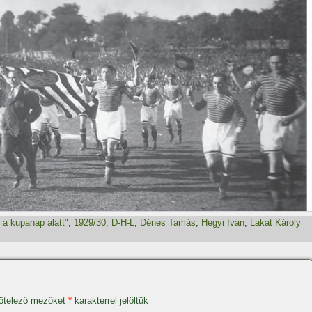
 a kupanap alatt"
,
1929/30
,
D-H-L
,
Dénes Tamás
,
Hegyi Iván
,
Lakat Károly
ötelező mezőket
*
karakterrel jelöltük