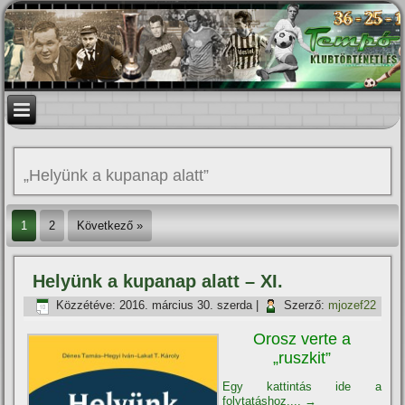
„Helyünk a kupanap alatt”
1
2
Következő »
Helyünk a kupanap alatt – XI.
Közzétéve:
2016. március 30. szerda
|
Szerző:
mjozef22
Orosz verte a
„ruszkit”
Egy kattintás ide a
folytatáshoz....
→