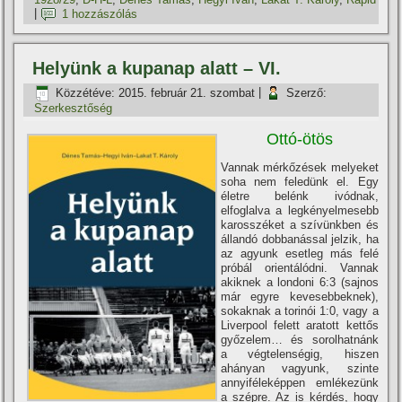
|
1 hozzászólás
Helyünk a kupanap alatt – VI.
Közzétéve:
2015. február 21. szombat
|
Szerző:
Szerkesztőség
Ottó-ötös
Vannak mérkőzések melyeket
soha nem feledünk el. Egy
életre belénk ivódnak,
elfoglalva a legkényelmesebb
karosszéket a szí­vünkben és
állandó dobbanással jelzik, ha
az agyunk esetleg más felé
próbál orientálódni. Vannak
akiknek a londoni 6:3 (sajnos
már egyre kevesebbeknek),
sokaknak a torinói 1:0, vagy a
Liverpool felett aratott kettős
győzelem… és sorolhatnánk
a végtelenségig, hiszen
ahányan vagyunk, szinte
annyiféleképpen emlékezünk
a szépre. Az is kérdés, hogy