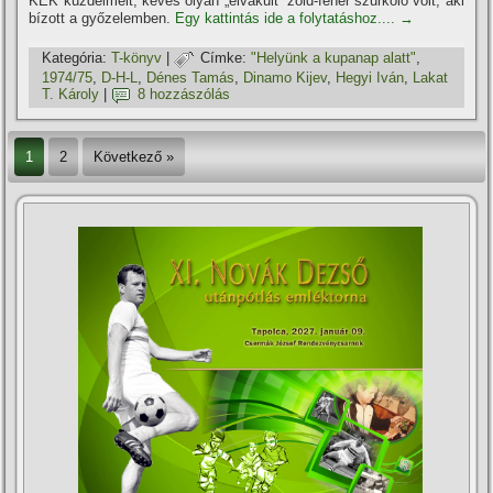
KEK küzdelmeit, kevés olyan „elvakult” zöld-fehér szurkoló volt, aki
bí­zott a győzelemben.
Egy kattintás ide a folytatáshoz....
→
Kategória:
T-könyv
|
Címke:
"Helyünk a kupanap alatt"
,
1974/75
,
D-H-L
,
Dénes Tamás
,
Dinamo Kijev
,
Hegyi Iván
,
Lakat
T. Károly
|
8 hozzászólás
1
2
Következő »