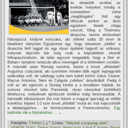
és elrepülök azokba az
évekbe melyeket mindig is
szeretettem volna
„meglátogatni”. Volt egy
időszak amikor az ókori
egyiptomi fáraók világa
vonzott, főleg a Thotmesz
dinasztia, benne elsősorban
Hatsepszut királyné korszaka, aki nőként tudta 20 éven át
fáraóként irányí­tani Egyiptomot úgy, hogy sikeresen „túlélte” a
dinasztia férfi tagjait és egy olyan épületet hagyott az utókorra,
melynek lépcsőin bár még csak a képzeletben sikerült
felkapaszkodnom, de talán egyszer megadatik, hogy a Deir el-
Bahari-i templom teraszán állva merengjek el a történelem csodáin.
A második utam Rómáig vezetne, benne a kissé „elfeledett”
Augustus császárral, aki szerintem minden idők egyik legnagyobb
uralkodója volt, de valahogy soha nem tudott kitörni Julius Ceaser,
Marcus Antonius, Nero és Caligula „celebes” árnyékából. Pedig ő
volt az aki egészen a Dunáig kitolta a a birodalom határát, és
szerves részévé tette Pannóniát, olyan városokat (erődöket)
létrehozva, melyeknek épí­tészeti emlékei máig fennmaradtak. A
harmadik időutazásom (ha már három a magyar igazság) az előbbi
korokhoz képest 1-2 ezer évvel „előrébb” mutat és már kapcsolódik
a labdarúgáshoz… és természetesen a Ferencvároshoz.
Egy
kattintás ide a folytatáshoz....
→
Kategória:
T-könyv
|
Címke:
"Helyünk a kupanap alatt"
,
1928/29
,
D-H-L
,
Dénes Tamás
,
Hegyi Iván
,
Lakat T. Károly
,
Rapid