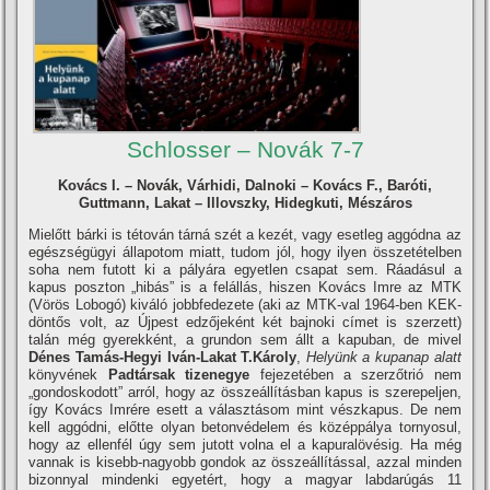
Schlosser – Novák 7-7
Kovács I. – Novák, Várhidi, Dalnoki – Kovács F., Baróti,
Guttmann, Lakat – Illovszky, Hidegkuti,
Mészáros
Mielőtt bárki is tétován tárná szét a kezét, vagy esetleg aggódna az
egészségügyi állapotom miatt, tudom jól, hogy ilyen összetételben
soha nem futott ki a pályára egyetlen csapat sem. Ráadásul a
kapus poszton „hibás” is a felállás, hiszen Kovács Imre az MTK
(Vörös Lobogó) kiváló jobbfedezete (aki az MTK-val 1964-ben KEK-
döntős volt, az Újpest edzőjeként két bajnoki cí­met is szerzett)
talán még gyerekként, a grundon sem állt a kapuban, de mivel
Dénes Tamás-Hegyi Iván-Lakat T.Károly
,
Helyünk a kupanap alatt
könyvének
Padtársak tizenegye
fejezetében a szerzőtrió nem
„gondoskodott” arról, hogy az összeállí­tásban kapus is szerepeljen,
í­gy Kovács Imrére esett a választásom mint vészkapus. De nem
kell aggódni, előtte olyan betonvédelem és középpálya tornyosul,
hogy az ellenfél úgy sem jutott volna el a kapuralövésig. Ha még
vannak is kisebb-nagyobb gondok az összeállí­tással, azzal minden
bizonnyal mindenki egyetért, hogy a magyar labdarúgás 11