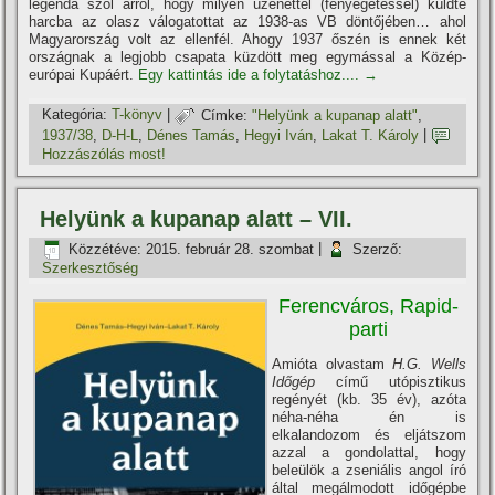
legenda szól arról, hogy milyen üzenettel (fenyegetéssel) küldte
harcba az olasz válogatottat az 1938-as VB döntőjében… ahol
Magyarország volt az ellenfél. Ahogy 1937 őszén is ennek két
országnak a legjobb csapata küzdött meg egymással a Közép-
európai Kupáért.
Egy kattintás ide a folytatáshoz....
→
Kategória:
T-könyv
|
Címke:
"Helyünk a kupanap alatt"
,
1937/38
,
D-H-L
,
Dénes Tamás
,
Hegyi Iván
,
Lakat T. Károly
|
Hozzászólás most!
Helyünk a kupanap alatt – VII.
Közzétéve:
2015. február 28. szombat
|
Szerző:
Szerkesztőség
Ferencváros, Rapid-
parti
Amióta olvastam
H.G. Wells
Időgép
cí­mű utópisztikus
regényét (kb. 35 év), azóta
néha-néha én is
elkalandozom és eljátszom
azzal a gondolattal, hogy
beleülök a zseniális angol í­ró
által megálmodott időgépbe