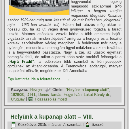
hegyvonulat egekig
magasodó sziklaormai (
Rió
jelképe, a hegyen tetején
magasodó Megváltó Krisztus
szobor 1929-ben még nem készült el, de már Párizsban „dolgoztak”
rajta – 1931-ben avatták fel
). Három hét utazás még akkor is
hosszú idő, ha az út végén ilyen gyönyörűség fogadja a fáradt
utazót. Motoros csónakok veszik körbe a több emeletes hajót,
vigyázzák annak minden „lépését” amí­g az a horgony és a feszí­tő
kötelek szorí­tásában végleg megpihen. A fedélzeten már nagy a
nyüzsgés, mindenki a csomagjára figyel miközben a szem továbbra
is a hegyvonulatot pásztázza. Nagy a zaj, az utasok egymást
harsogják felül, de mikor a partról több száz torokból felhangzik a
„Hajrá Fradi!”
, a fedélzeten több szemből is könnycseppek
gördülnek az Atlanti-óceánba. A Ferencváros labdarúgói, magyar
csapaként először, megérkeztek Dél-Amerikába.
Egy kattintás ide a folytatáshoz....
→
Kategória:
T-könyv
|
Címke:
"Helyünk a kupanap alatt"
,
1929/30
,
D-H-L
,
Dénes Tamás
,
Hegyi Iván
,
Lakat Károly dr.
,
Uruguay
|
Hozzászólás most!
Helyünk a kupanap alatt – VIII.
Közzétéve:
2015. március 7. szombat
|
Szerző: