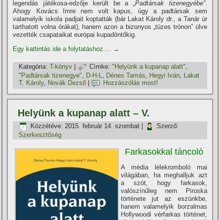
legendás játékosa-edzője került be a
„Padtársak tizenegyébe”
.
Ahogy Kovács Imre nem volt kapus, úgy a padtársak sem
valamelyik iskola padjait koptatták (bár Lakat Károly dr., a Tanár úr
tarthatott volna órákat), hanem azon a bizonyos „tüzes trónon” ülve
vezették csapataikat európai kupadöntőkig.
Egy kattintás ide a folytatáshoz....
→
Kategória:
T-könyv
|
Címke:
"Helyünk a kupanap alatt"
,
"Padtársak tizenegye"
,
D-H-L
,
Dénes Tamás
,
Hegyi Iván
,
Lakat
T. Károly
,
Novák Dezső
|
Hozzászólás most!
Helyünk a kupanap alatt – V.
Közzétéve:
2015. február 14. szombat
|
Szerző:
Szerkesztőség
Farkasokkal táncoló
A média lélekromboló mai
világában, ha meghalljuk azt
a szót, hogy farkasok,
valószí­nűleg nem Piroska
története jut az eszünkbe,
hanem valamelyik borzalmas
Hollywoodi vérfarkas történet,