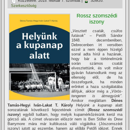
Közzétéve:
2015. február 7. szombat
|
Szerző:
Szerkesztőség
Rossz szomszédi
iszony
„Vesztett csaták, csúfos
futások”
– Petőfi Sándor
1848. decemberében,
Debrecenben í­rt versében
ezzel a nem éppen hí­zelgő
sorral adta hí­rül a hazának,
hogy bár a történelmünk
során számos csatát
elvesztettünk, és volt mikor
gyáván futamodtunk meg az
ellenség elől, de ha
összefogunk, ha minden
erőnket a haza szolgálatába
állí­tjuk, akkor még a
„Vörös-
tengeren is átmegyünk”
.
Amikor megláttam
Dénes
Tamás-Hegyi Iván-Lakat T. Károly
Helyünk a kupanap
alatt
sorozatának következő fejezetének cí­mét (
Rossz szomszédi
iszony
) egyből tudtam, hogy melyik kupamérkőzésünk kerül ma
górcső alá. A cí­met olvasván először nem is Ben Stiller és Drew
Barrymore mára már kultikussá váló ví­gjátéka (Jószomszédi
iszony) jutott az eszembe, hanem az előbbi Petőfi idézet. Ennek