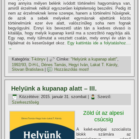
meg annyira mélyen belénk ivódott történelmi hagyománya van,
amiről érzelmek nélkül egyszerűen képtelenség beszélni. Pedig itt
nem az érzelmeknek lenne szerepe, hanem a történelmi hűségnek,
de azok a sebek melyeket egymásnak ejtettünk közös
történelmünk ezer éve alatt, valószí­nűleg soha nem fognak
begyógyulni. Ennyi kis bevezető után tán a kedves olvasó is
kitalálja, hogy melyik kupanap kerül ma a szerzőtrió nagyí­tója alá.
Egy nap, mely túlmutat a vesztett csatán, mely ennyi év után is
fájdalmat és keserűséget okoz.
Egy kattintás ide a folytatáshoz....
→
Kategória:
T-könyv
|
Címke:
"Helyünk a kupanap alatt"
,
1992/93
,
D-H-L
,
Dénes Tamás
,
Hegyi Iván
,
Lakat T. Károly
,
Slovan Bratislava
|
Hozzászólás most!
Helyünk a kupanap alatt – III.
Közzétéve:
2015. január 31. szombat
|
Szerző:
Szerkesztőség
Zöld út az alpesi
csúcsig
A kelet-európai szocialista
blokk számára az