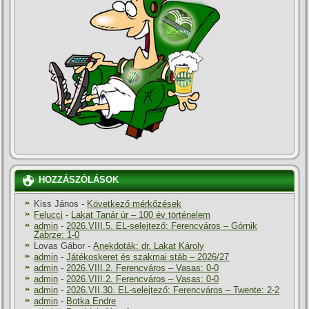
HOZZÁSZÓLÁSOK
Kiss János
-
Következő mérkőzések
Felucci
-
Lakat Tanár úr – 100 év történelem
admin
-
2026.VIII.5. EL-selejtező: Ferencváros – Górnik
Zabrze: 1-0
Lovas Gábor
-
Anekdoták: dr. Lakat Károly
admin
-
Játékoskeret és szakmai stáb – 2026/27
admin
-
2026.VIII.2. Ferencváros – Vasas: 0-0
admin
-
2026.VIII.2. Ferencváros – Vasas: 0-0
admin
-
2026.VII.30. EL-selejtező: Ferencváros – Twente: 2-2
admin
-
Botka Endre