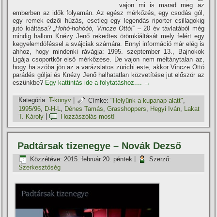
vajon mi is marad meg az
emberben az idők folyamán. Az egész mérkőzés, egy csodás gól,
egy remek edzői húzás, esetleg egy legendás riporter csillagokig
jutó kiáltása?
„Hohó-hohóóó, Vincze Ottó!”
– 20 év távlatából még
mindig hallom Knézy Jenő rekedtes örömkiáltását mely felért egy
kegyelemdöféssel a svájciak számára. Ennyi információ már elég is
ahhoz, hogy mindenki rávágja: 1995. szeptember 13., Bajnokok
Ligája csoportkör első mérkőzése. De vajon nem méltánytalan az,
hogy ha szóba jön az a varázslatos zürichi este, akkor Vincze Ottó
parádés góljai és Knézy Jenő halhatatlan közvetí­tése jut először az
eszünkbe?
Egy kattintás ide a folytatáshoz....
→
Kategória:
T-könyv
|
Címke:
"Helyünk a kupanap alatt"
,
1995/96
,
D-H-L
,
Dénes Tamás
,
Grasshoppers
,
Hegyi Iván
,
Lakat
T. Károly
|
Hozzászólás most!
Padtársak tizenegye – Novák Dezső
Közzétéve:
2015. február 20. péntek
|
Szerző:
Szerkesztőség