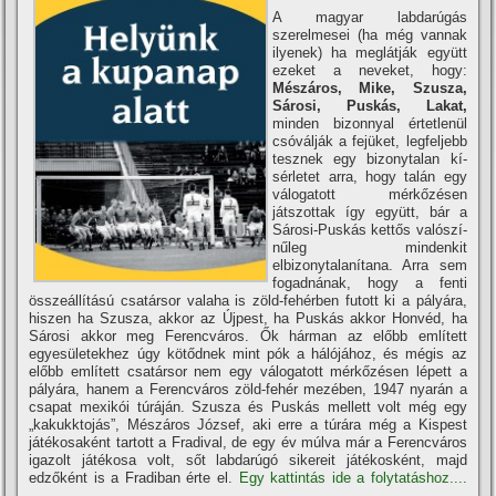
A magyar labdarúgás
szerelmesei (ha még vannak
ilyenek) ha meglátják együtt
ezeket a neveket, hogy:
Mészáros, Mike, Szusza,
Sárosi, Puskás, Lakat,
minden bizonnyal értetlenül
csóválják a fejüket, legfeljebb
tesznek egy bizonytalan kí­
sérletet arra, hogy talán egy
válogatott mérkőzésen
játszottak í­gy együtt, bár a
Sárosi-Puskás kettős valószí­
nűleg mindenkit
elbizonytalaní­tana. Arra sem
fogadnának, hogy a fenti
összeállí­tású csatársor valaha is zöld-fehérben futott ki a pályára,
hiszen ha Szusza, akkor az Újpest, ha Puskás akkor Honvéd, ha
Sárosi akkor meg Ferencváros. Ők hárman az előbb emlí­tett
egyesületekhez úgy kötődnek mint pók a hálójához, és mégis az
előbb emlí­tett csatársor nem egy válogatott mérkőzésen lépett a
pályára, hanem a Ferencváros zöld-fehér mezében, 1947 nyarán a
csapat mexikói túráján. Szusza és Puskás mellett volt még egy
„kakukktojás”, Mészáros József, aki erre a túrára még a Kispest
játékosaként tartott a Fradival, de egy év múlva már a Ferencváros
igazolt játékosa volt, sőt labdarúgó sikereit játékosként, majd
edzőként is a Fradiban érte el.
Egy kattintás ide a folytatáshoz....
→