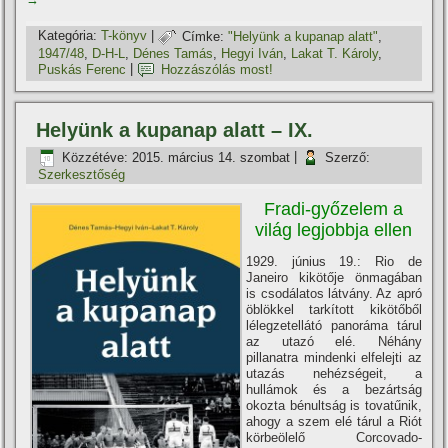
Kategória:
T-könyv
|
Címke:
"Helyünk a kupanap alatt"
,
1947/48
,
D-H-L
,
Dénes Tamás
,
Hegyi Iván
,
Lakat T. Károly
,
Puskás Ferenc
|
Hozzászólás most!
Helyünk a kupanap alatt – IX.
Közzétéve:
2015. március 14. szombat
|
Szerző:
Szerkesztőség
Fradi-győzelem a
világ legjobbja ellen
1929. június 19.: Rio de
Janeiro kikötője önmagában
is csodálatos látvány. Az apró
öblökkel tarkí­tott kikötőből
lélegzetellátó panoráma tárul
az utazó elé. Néhány
pillanatra mindenki elfelejti az
utazás nehézségeit, a
hullámok és a bezártság
okozta bénultság is tovatűnik,
ahogy a szem elé tárul a Riót
körbeölelő Corcovado-