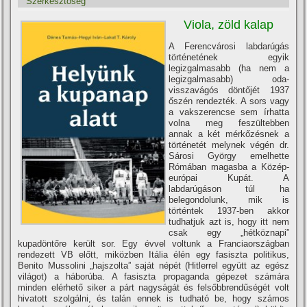
Szerkesztőség
Viola, zöld kalap
A Ferencvárosi labdarúgás
történetének egyik
legizgalmasabb (ha nem a
legizgalmasabb) oda-
visszavágós döntőjét 1937
őszén rendezték. A sors vagy
a vakszerencse sem í­rhatta
volna meg feszültebben
annak a két mérkőzésnek a
történetét melynek végén dr.
Sárosi György emelhette
Rómában magasba a Közép-
európai Kupát. A
labdarúgáson túl ha
belegondolunk, mik is
történtek 1937-ben akkor
tudhatjuk azt is, hogy itt nem
csak egy „hétköznapi”
kupadöntőre került sor. Egy évvel voltunk a Franciaországban
rendezett VB előtt, miközben Itália élén egy fasiszta politikus,
Benito Mussolini „hajszolta” saját népét (Hitlerrel együtt az egész
világot) a háborúba. A fasiszta propaganda gépezet számára
minden elérhető siker a párt nagyságát és felsőbbrendűségét volt
hivatott szolgálni, és talán ennek is tudható be, hogy számos