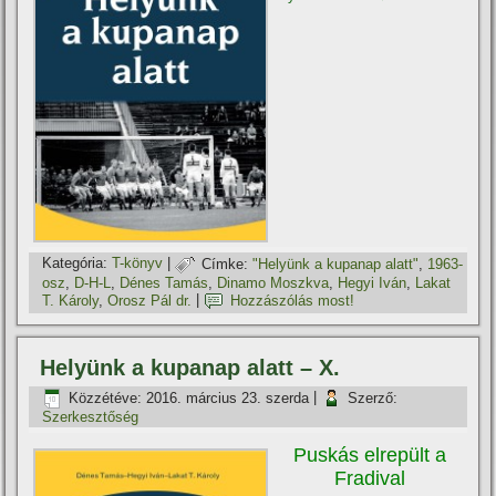
Kategória:
T-könyv
|
Címke:
"Helyünk a kupanap alatt"
,
1963-
osz
,
D-H-L
,
Dénes Tamás
,
Dinamo Moszkva
,
Hegyi Iván
,
Lakat
T. Károly
,
Orosz Pál dr.
|
Hozzászólás most!
Helyünk a kupanap alatt – X.
Közzétéve:
2016. március 23. szerda
|
Szerző:
Szerkesztőség
Puskás elrepült a
Fradival