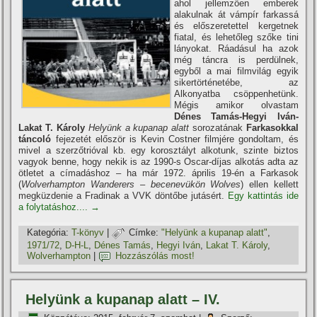
ahol jellemzően emberek
alakulnak át vámpí­r farkassá
és előszeretettel kergetnek
fiatal, és lehetőleg szőke tini
lányokat. Ráadásul ha azok
még táncra is perdülnek,
egyből a mai filmvilág egyik
sikertörténetébe, az
Alkonyatba csöppenhetünk.
Mégis amikor olvastam
Dénes Tamás-Hegyi Iván-
Lakat T. Károly
Helyünk a kupanap alatt
sorozatának
Farkasokkal
táncoló
fejezetét először is Kevin Costner filmjére gondoltam, és
mivel a szerzőtrióval kb. egy korosztályt alkotunk, szinte biztos
vagyok benne, hogy nekik is az 1990-s Oscar-dí­jas alkotás adta az
ötletet a cí­madáshoz – ha már 1972. április 19-én a Farkasok
(
Wolverhampton Wanderers – becenevükön Wolves
) ellen kellett
megküzdenie a Fradinak a VVK döntőbe jutásért.
Egy kattintás ide
a folytatáshoz....
→
Kategória:
T-könyv
|
Címke:
"Helyünk a kupanap alatt"
,
1971/72
,
D-H-L
,
Dénes Tamás
,
Hegyi Iván
,
Lakat T. Károly
,
Wolverhampton
|
Hozzászólás most!
Helyünk a kupanap alatt – IV.