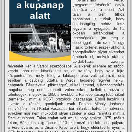
imperializmus végső
„megsemmisí­tésének” egyik
eszköze volt a sport. Azt
talán a Kreml titkos
szobáiban is tudták, hogy
gazdaságilag nehéz lesz
legyűrni a nyugatot, de ha
okosan sáfárkodnak a
tehetségekkel (no meg a
doppinggal – de ez már egy
másik történet része) akkor a
sportpályákon olyan sikereket
érhetnek el, melyek után a
Lordok-háza azonnal
felvételét kéri a Varsói szerződésbe. A sikerek ellenére az utóbbi
verzió soha nem következett be, de az tény, hogy az a fajta
központosí­tás, mely főleg a labdasportokra volt jellemző, sok
esetben a csúcsig juttatta a Vörös Hadsereg fegyver nélküli
csapatait. Félretéve a „pikí­rtséget”, el kell ismerni, a központosí­tás
magában még nem jelentett volna sikert, kellettek hozzá a
tehetségek, melyek az 1950-s évekből a Fal lebontásáig több sikert
„termeltek”, mint a KGST országok gazdasága. Ebből hazánk is
kivette a részét, gondoljunk csak Farkas Mihály kedvenc
Honvédjára, majd Kádár Vasasára, bár nálunk a hatvanas-hetvenes
években már nem működött olyan szinten a kézi irányí­tás mint a
Szovjetunióban. Talán emiatt volt az is, hogy amikor 1975. május
14-én, Bázelben, alig több mint 10 ezer néző előtt kifutott a pályára
a Ferencváros és a Dinamó Kijev azért, hogy eldöntse ki nyeri a