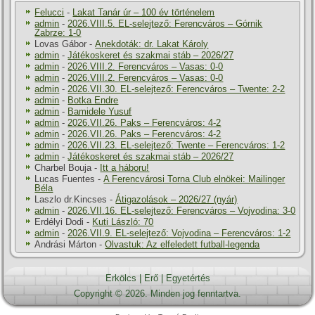
Felucci
-
Lakat Tanár úr – 100 év történelem
admin
-
2026.VIII.5. EL-selejtező: Ferencváros – Górnik
Zabrze: 1-0
Lovas Gábor
-
Anekdoták: dr. Lakat Károly
admin
-
Játékoskeret és szakmai stáb – 2026/27
admin
-
2026.VIII.2. Ferencváros – Vasas: 0-0
admin
-
2026.VIII.2. Ferencváros – Vasas: 0-0
admin
-
2026.VII.30. EL-selejtező: Ferencváros – Twente: 2-2
admin
-
Botka Endre
admin
-
Bamidele Yusuf
admin
-
2026.VII.26. Paks – Ferencváros: 4-2
admin
-
2026.VII.26. Paks – Ferencváros: 4-2
admin
-
2026.VII.23. EL-selejtező: Twente – Ferencváros: 1-2
admin
-
Játékoskeret és szakmai stáb – 2026/27
Charbel Bouja
-
Itt a háboru!
Lucas Fuentes
-
A Ferencvárosi Torna Club elnökei: Mailinger
Béla
Laszlo dr.Kincses
-
Átigazolások – 2026/27 (nyár)
admin
-
2026.VII.16. EL-selejtező: Ferencváros – Vojvodina: 3-0
Erdélyi Dodi
-
Kuti László: 70
admin
-
2026.VII.9. EL-selejtező: Vojvodina – Ferencváros: 1-2
Andrási Márton
-
Olvastuk: Az elfeledett futball-legenda
Erkölcs
|
Erő
|
Egyetértés
Copyright © 2026. Minden jog fenntartva.