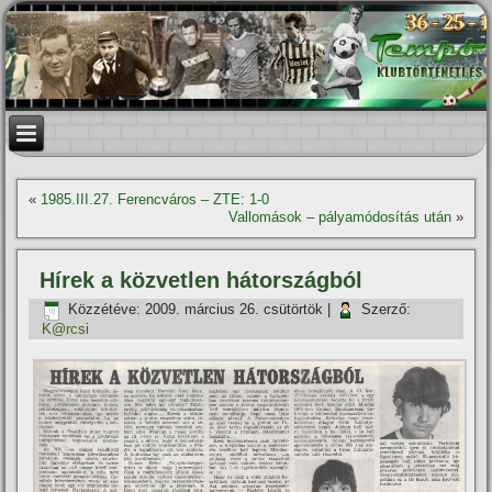
«
1985.III.27. Ferencváros – ZTE: 1-0
Vallomások – pályamódosí­tás után
»
Hí­rek a közvetlen hátországból
Közzétéve:
2009. március 26. csütörtök
|
Szerző:
K@rcsi