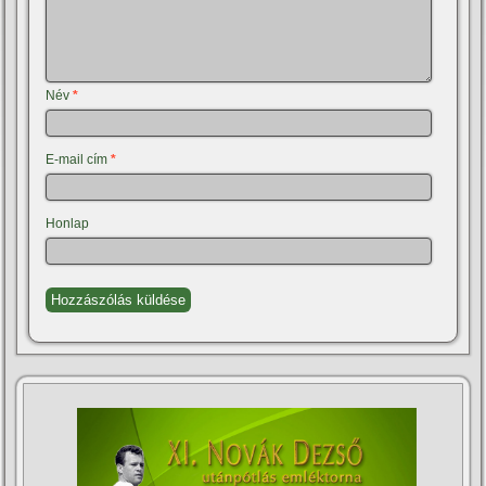
Név
*
E-mail cím
*
Honlap