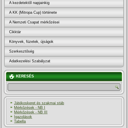
A kezdetektől napjainkig
A KK (Mitropa Cup) története
A Nemzeti Csapat mérkőzései
Cikktár
Könyvek, füzetek, újságok
Szerkesztőség
Adatkezelési Szabályzat
KERESÉS
Játékoskeret és szakmai stáb
Mérkőzések - NB I
Mérkőzések - NB III
Igazolások
Tabella