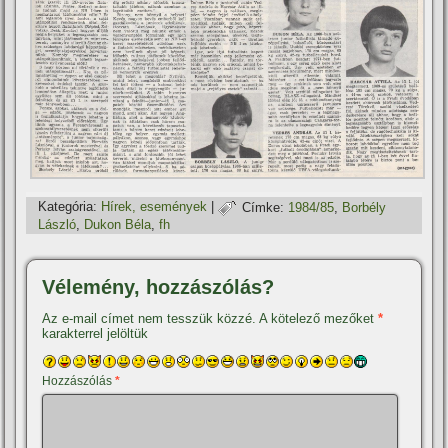
Kategória:
Hí­rek, események
|
Címke:
1984/85
,
Borbély
László
,
Dukon Béla
,
fh
Vélemény, hozzászólás?
Az e-mail címet nem tesszük közzé.
A kötelező mezőket
*
karakterrel jelöltük
Hozzászólás
*