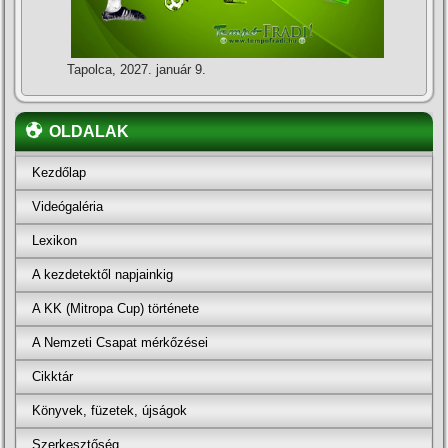
Tapolca, 2027. január 9.
OLDALAK
Kezdőlap
Videógaléria
Lexikon
A kezdetektől napjainkig
A KK (Mitropa Cup) története
A Nemzeti Csapat mérkőzései
Cikktár
Könyvek, füzetek, újságok
Szerkesztőség