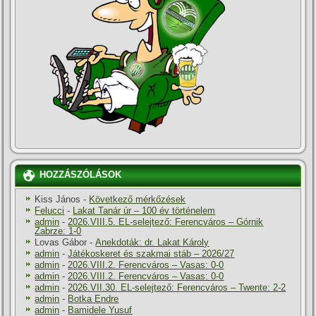
HOZZÁSZÓLÁSOK
Kiss János
-
Következő mérkőzések
Felucci
-
Lakat Tanár úr – 100 év történelem
admin
-
2026.VIII.5. EL-selejtező: Ferencváros – Górnik
Zabrze: 1-0
Lovas Gábor
-
Anekdoták: dr. Lakat Károly
admin
-
Játékoskeret és szakmai stáb – 2026/27
admin
-
2026.VIII.2. Ferencváros – Vasas: 0-0
admin
-
2026.VIII.2. Ferencváros – Vasas: 0-0
admin
-
2026.VII.30. EL-selejtező: Ferencváros – Twente: 2-2
admin
-
Botka Endre
admin
-
Bamidele Yusuf