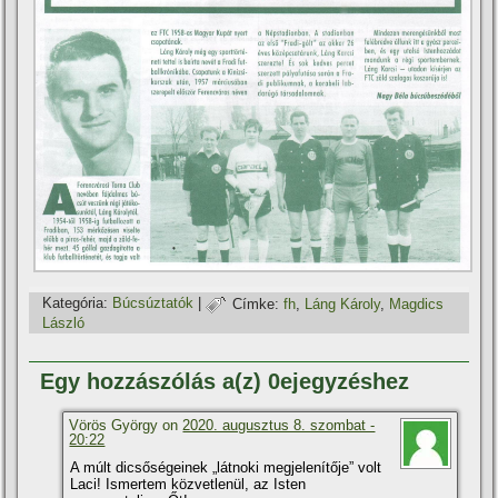
Kategória:
Búcsúztatók
|
Címke:
fh
,
Láng Károly
,
Magdics
László
Egy hozzászólás a(z) 0ejegyzéshez
Vörös György on
2020. augusztus 8. szombat -
20:22
A múlt dicsőségeinek „látnoki megjelenítője” volt
Laci! Ismertem közvetlenül, az Isten