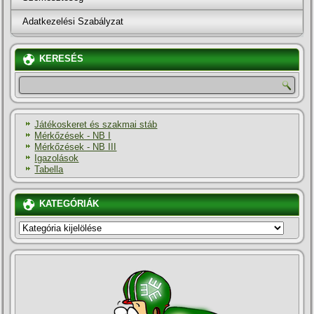
Adatkezelési Szabályzat
KERESÉS
Játékoskeret és szakmai stáb
Mérkőzések - NB I
Mérkőzések - NB III
Igazolások
Tabella
KATEGÓRIÁK
KATEGÓRIÁK