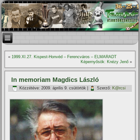
«
1999.XI.27. Kispest-Honvéd – Ferencváros – ELMARADT
Képernyősök: Knézy Jenő
»
In memoriam Magdics László
Közzétéve:
2009. április 9. csütörtök
|
Szerző:
K@rcsi