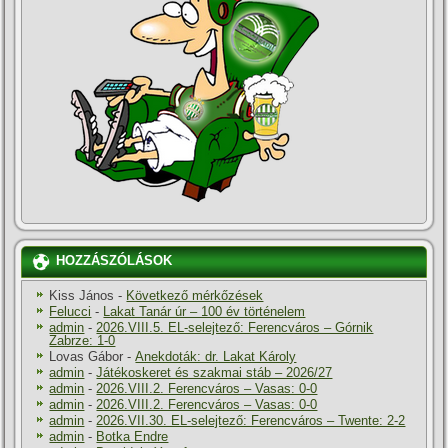
HOZZÁSZÓLÁSOK
Kiss János
-
Következő mérkőzések
Felucci
-
Lakat Tanár úr – 100 év történelem
admin
-
2026.VIII.5. EL-selejtező: Ferencváros – Górnik
Zabrze: 1-0
Lovas Gábor
-
Anekdoták: dr. Lakat Károly
admin
-
Játékoskeret és szakmai stáb – 2026/27
admin
-
2026.VIII.2. Ferencváros – Vasas: 0-0
admin
-
2026.VIII.2. Ferencváros – Vasas: 0-0
admin
-
2026.VII.30. EL-selejtező: Ferencváros – Twente: 2-2
admin
-
Botka Endre