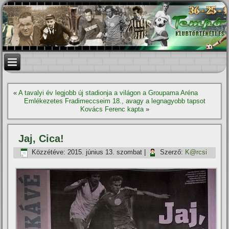
«
A tavalyi év legjobb új stadionja a világon a Groupama Aréna
Emlékezetes Fradimeccseim 18., avagy a legnagyobb tapsot
Kovács Ferenc kapta
»
Jaj, Cica!
Közzétéve:
2015. június 13. szombat
|
Szerző:
K@rcsi