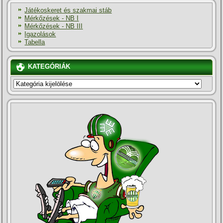
Játékoskeret és szakmai stáb
Mérkőzések - NB I
Mérkőzések - NB III
Igazolások
Tabella
KATEGÓRIÁK
KATEGÓRIÁK