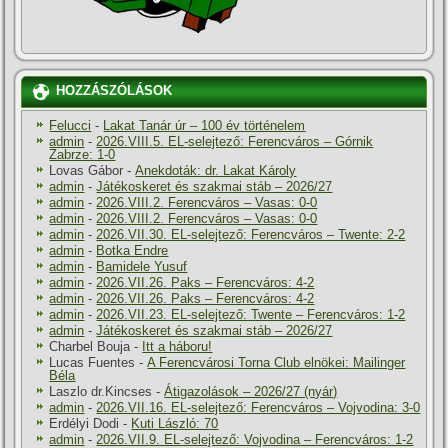
HOZZÁSZÓLÁSOK
Felucci
-
Lakat Tanár úr – 100 év történelem
admin
-
2026.VIII.5. EL-selejtező: Ferencváros – Górnik
Zabrze: 1-0
Lovas Gábor
-
Anekdoták: dr. Lakat Károly
admin
-
Játékoskeret és szakmai stáb – 2026/27
admin
-
2026.VIII.2. Ferencváros – Vasas: 0-0
admin
-
2026.VIII.2. Ferencváros – Vasas: 0-0
admin
-
2026.VII.30. EL-selejtező: Ferencváros – Twente: 2-2
admin
-
Botka Endre
admin
-
Bamidele Yusuf
admin
-
2026.VII.26. Paks – Ferencváros: 4-2
admin
-
2026.VII.26. Paks – Ferencváros: 4-2
admin
-
2026.VII.23. EL-selejtező: Twente – Ferencváros: 1-2
admin
-
Játékoskeret és szakmai stáb – 2026/27
Charbel Bouja
-
Itt a háboru!
Lucas Fuentes
-
A Ferencvárosi Torna Club elnökei: Mailinger
Béla
Laszlo dr.Kincses
-
Átigazolások – 2026/27 (nyár)
admin
-
2026.VII.16. EL-selejtező: Ferencváros – Vojvodina: 3-0
Erdélyi Dodi
-
Kuti László: 70
admin
-
2026.VII.9. EL-selejtező: Vojvodina – Ferencváros: 1-2