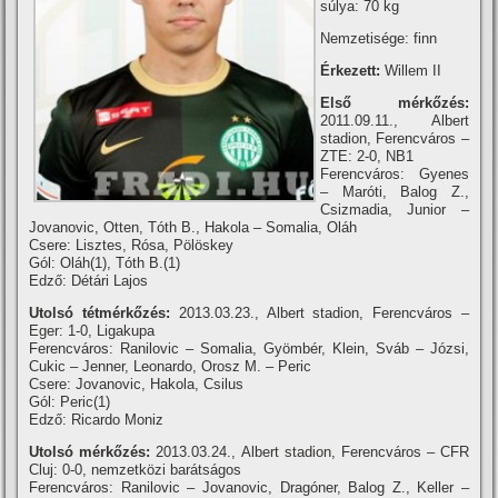
súlya: 70 kg
Nemzetisége: finn
Érkezett:
Willem II
Első mérkőzés:
2011.09.11., Albert
stadion, Ferencváros –
ZTE: 2-0, NB1
Ferencváros: Gyenes
– Maróti, Balog Z.,
Csizmadia, Junior –
Jovanovic, Otten, Tóth B., Hakola – Somalia, Oláh
Csere: Lisztes, Rósa, Pölöskey
Gól: Oláh(1), Tóth B.(1)
Edző: Détári Lajos
Utolsó tétmérkőzés:
2013.03.23., Albert stadion, Ferencváros –
Eger: 1-0, Ligakupa
Ferencváros: Ranilovic – Somalia, Gyömbér, Klein, Sváb – Józsi,
Cukic – Jenner, Leonardo, Orosz M. – Peric
Csere: Jovanovic, Hakola, Csilus
Gól: Peric(1)
Edző: Ricardo Moniz
Utolsó mérkőzés:
2013.03.24., Albert stadion, Ferencváros – CFR
Cluj: 0-0, nemzetközi barátságos
Ferencváros: Ranilovic – Jovanovic, Dragóner, Balog Z., Keller –