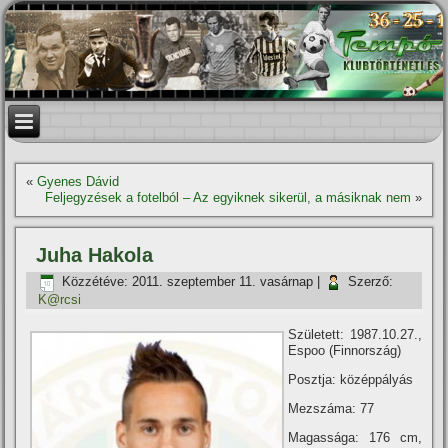
«
Gyenes Dávid
Feljegyzések a fotelból – Az egyiknek sikerül, a másiknak nem
»
Juha Hakola
Közzétéve:
2011. szeptember 11. vasárnap
|
Szerző:
K@rcsi
Született: 1987.10.27.,
Espoo (Finnország)
Posztja: középpályás
Mezszáma: 77
Magassága: 176 cm,