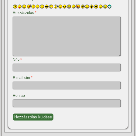
Hozzászólás
*
Név
*
E-mail cím
*
Honlap