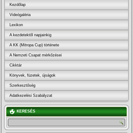
Kezdőlap
Videógaléria
Lexikon
A kezdetektől napjainkig
A KK (Mitropa Cup) története
A Nemzeti Csapat mérkőzései
Cikktár
Könyvek, füzetek, újságok
Szerkesztőség
Adatkezelési Szabályzat
KERESÉS