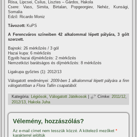
Rósa, Lipcsei, Csilus, Lisztes – Gárdos, Hakola
Csere: Vass, Simita, Birtalan, Popgeorgiev, Nehéz, Kunsági,
Somalia
Edző: Ricardo Moniz
Távozott:
KuPS
A Ferencváros szí­neiben 42 alkalommal lépett pályára, 3 gólt
szerzett.
Bajnoki: 26 mérkőzés / 3 gól
Hazai kupa: 6 mérkőzés
Egyéb hazai dí­jmérkőzés: 2 mérkőzés
Nemzetközi barátságos és dí­jmérkőzés: 8 mérkőzés
Ligakupa győztes (1): 2012/13
Válogatott eredményei:
2009-ben 1 alkalommal lépett pályára a finn
válogatottban a Flora Tallin csapatából.
Kategória:
Légiósok
,
Válogatott Játékosok
|
Címke:
2011/12
,
2012/13
,
Hakola Juha
Vélemény, hozzászólás?
Az e-mail címet nem tesszük közzé.
A kötelező mezőket
*
karakterrel jelöltük